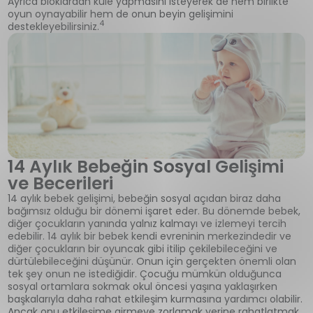
Ayrıca bloklardan kule yapmasını isteyerek de hem birlikte
oyun oynayabilir hem de onun beyin gelişimini
4
destekleyebilirsiniz.
14 Aylık Bebeğin Sosyal Gelişimi
ve Becerileri
14 aylık bebek gelişimi, bebeğin sosyal açıdan biraz daha
bağımsız olduğu bir dönemi işaret eder. Bu dönemde bebek,
diğer çocukların yanında yalnız kalmayı ve izlemeyi tercih
edebilir. 14 aylık bir bebek kendi evreninin merkezindedir ve
diğer çocukların bir oyuncak gibi itilip çekilebileceğini ve
dürtülebileceğini düşünür. Onun için gerçekten önemli olan
tek şey onun ne istediğidir. Çocuğu mümkün olduğunca
sosyal ortamlara sokmak okul öncesi yaşına yaklaşırken
başkalarıyla daha rahat etkileşim kurmasına yardımcı olabilir.
Ancak onu etkileşime girmeye zorlamak yerine rahatlatmak,