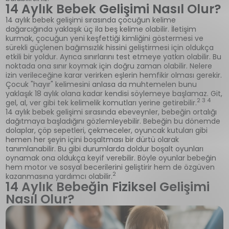
14 Aylık Bebek Gelişimi Nasıl Olur?
14 aylık bebek gelişimi sırasında çocuğun kelime
dağarcığında yaklaşık üç ila beş kelime olabilir. İletişim
kurmak, çocuğun yeni keşfettiği kimliğini göstermesi ve
sürekli güçlenen bağımsızlık hissini geliştirmesi için oldukça
etkili bir yoldur. Ayrıca sınırlarını test etmeye yatkın olabilir. Bu
noktada ona sınır koymak için doğru zaman olabilir. Nelere
izin verileceğine karar verirken eşlerin hemfikir olması gerekir.
Çocuk "hayır" kelimesini anlasa da muhtemelen bunu
yaklaşık 18 aylık olana kadar kendisi söylemeye başlamaz. Git,
2 3 4
gel, al, ver gibi tek kelimelik komutları yerine getirebilir.
14 aylık bebek gelişimi sırasında ebeveynler, bebeğin ortalığı
dağıtmaya başladığını gözlemleyebilir. Bebeğin bu dönemde
dolaplar, çöp sepetleri, çekmeceler, oyuncak kutuları gibi
hemen her şeyin içini boşaltması bir dürtü olarak
tanımlanabilir. Bu gibi durumlarda doldur boşalt oyunları
oynamak ona oldukça keyif verebilir. Böyle oyunlar bebeğin
hem motor ve sosyal becerilerini geliştirir hem de özgüven
2
kazanmasına yardımcı olabilir.
14 Aylık Bebeğin Fiziksel Gelişimi
Nasıl Olur?