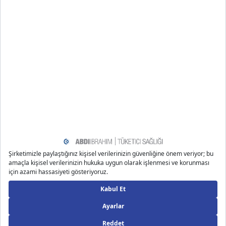
Uyarı: Bu metin kişileri konu özelinde objektif bir
şekilde bilgilendirme amaçlı yazılmıştır.
Kaynakça
https://www.healthline.com/health/parenting/14-month
-old-not-walking
https://www.whattoexpect.com/toddler/14-month-old.a
spx
https://www.pregnancybirthbaby.org.au/development-
milestones-12-to-18-months
https://www.todaysparent.com/toddler/toddler-by-mon
th/your-toddler-14-months-old
https://www.babycenter.com/toddler/development/you
r-14-month-olds-social-and-emotional-development-
going-it_1213386
https://raisingchildren.net.au/toddlers/development/de
velopment-tracker-1-3-years/12-15-months
https://www.whattoexpect.com/toddler/13-month-old.a
spx
https://www.healthychildren.org/English/ages-stages/ba