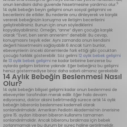
5
onun kendisini daha güvende hissetmesine yardımcı olur.
14 aylık bebeğin beyin gelişimi onun sosyal gelişimini ve
becerilerini de etkiler. Bu nedenle onu dinleyerek ve karşılık
vererek bebeğinizin konuşma ve iletişim becerilerini
geliştirebilirsiniz. Bunun için onun söylediklerini
kopyalayabilirsiniz. Örneğin, “anne” diyen çocuğa karşılık
olarak “'Evet, ben senin annenim” denebilir. Bu cevap,
konuşmasını teşvik eder. Aynı zamanda onun kendisini
değerli hissetmesini sağlayabilir.6 Ancak tüm bunlar,
ebeveynlerin önceki dönemlerde fark ettiği gibi çocuktan
çocuğa farklılık gösterebilir. Söz gelimi
12 aylık bebek gelişimi
ile
13 aylık bebek gelişimi
ne kadar birbirine benzerse bu
aylarda gelişim birbirine yakındır. Eğer bebeğiniz bu gelişimi
henüz göstermediyse biraz daha sabırlı olmanız gerekebilir.
14 Aylık Bebeğin Beslenmesi Nasıl
Olur?
14 aylık bebeğin bilişsel gelişimi kadar onun beslenmesi de
ebeveynler tarafından merak edilir. Eğer hala devam
ediyorsanız, doktor aksini belirtmediği sürece artık 14 aylık
bebeğin biberonla beslenmesi kademeli olarak
sonlandırılmalıdır. Amerikan Pediatri Akademisi’nin önerisine
göre 15. aydan itibaren biberon kullanımı tamamen
sonlandırılmalıdır. Ancak biberonu bırakması için bebek
zorlanmamalı ve bu durum bir süreç haline getirilmelidir.