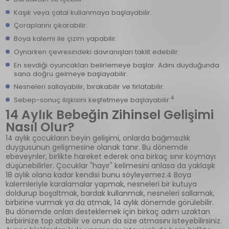
Kaşık veya çatal kullanmaya başlayabilir.
Çoraplarını çıkarabilir.
Boya kalemi ile çizim yapabilir.
Oynarken çevresindeki davranışları taklit edebilir.
En sevdiği oyuncakları belirlemeye başlar. Adını duyduğunda
sana doğru gelmeye başlayabilir.
Nesneleri sallayabilir, bırakabilir ve fırlatabilir.
4
Sebep-sonuç ilişkisini keşfetmeye başlayabilir.
14 Aylık Bebeğin Zihinsel Gelişimi
Nasıl Olur?
14 aylık çocukların beyin gelişimi, onlarda bağımsızlık
duygusunun gelişmesine olanak tanır. Bu dönemde
ebeveynler, birlikte hareket ederek ona birkaç sınır koymayı
düşünebilirler. Çocuklar "hayır" kelimesini anlasa da yaklaşık
18 aylık olana kadar kendisi bunu söyleyemez.4 Boya
kalemleriyle karalamalar yapmak, nesneleri bir kutuya
doldurup boşaltmak, bardak kullanmak, nesneleri sallamak,
birbirine vurmak ya da atmak, 14 aylık dönemde görülebilir.
Bu dönemde onları desteklemek için birkaç adım uzaktan
birbirinize top atabilir ve onun da size atmasını isteyebilirsiniz.