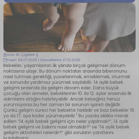
Uzm. Dr. Çiğdem Ş.
Yayın: 09.07.2025 | Güncelleme: 27.12.2025
Bebekler, yaşamlarının ilk yılında birçok gelişimsel dönüm
noktasına ulaşır. Bu dönüm noktaları arasında biberonunu
nasıl tutması gerektiği, yuvarlanmak, emeklemek, oturmak
ve sonunda yardımsız yürümek sayılabilir. 14 aylık bebek
gelişimi sırasında da gelişim devam eder. Daha büyük
çocuğu olan anneler, bebeklerinin 10. ila 12. aylar arasında ilk
adımlarını attığını hatırlayabilir. Ancak bebeğiniz henüz
yürümüyorsa bu her zaman bir sorunun işareti değildir.
Çünkü gelişim süreci her bebekte farklıdır ve bazı bebekler 16.
1
ya da 17. aya kadar yürümeyebilir.
Bu yazıda sıklıkla merak
edilen “14 aylık bebek gelişimi için neler yapılmalı?”, 14 aylık
bebek gelişimi ve bakımı nasıl olmalıdır?” ve “14 aylık bebek
gelişim aktiviteleri nelerdir?” gibi soruların yanıtlarını
bulabilirsiniz.