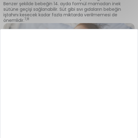
Benzer şekilde bebeğin 14. ayda formül mamadan inek
sütüne geçişi sağlanabilir. Süt gibi sıvı gıdaların bebeğin
iştahını kesecek kadar fazla miktarda verilmemesi de
7,8
önemlidir.
14 Aylık Bebeğin Uyku Düzeni
Nasıl Olur?
14 aylık bebeğin beyin gelişimi için yeterince uyuması
oldukça önemlidir. Bir yaşını dolduran her çocuğun okul
öncesi çağa kadar günde 11 ila 14 saat uykuya ihtiyacı vardır.
Bunu sağlamak için yapılması gerekenlerden biri de onun için
uyku rutini sağlamaktır.
14 Aylık Bebek Kilosu Ortalama
Ne Kadar Olur?