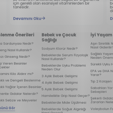
için gerekli olan esansiyel vitaminlerden bir
b
tanesidir.
b
d
Devamını Oku
D
lenme Önerileri
Bebek ve Çocuk
İyi Yaşam
Sağlığı
ka Sardunyası Nedir?
Aşırı Sinirlili
Nasıl Giderilir
Sodyum Klorür Nedir?
eng Nasıl Kullanılır?
Sağlıklı Yaşam
Bebeklerde Serum Fizyolojik
ızı Ginseng Nedir?
Neden Öneml
Nasıl Kullanılır?
ji Veren Besinler
Sürekli Uyku 
Bebeklerde Uyku Problemi
cekler
Neden Olur
EPA ve DHA N
tamini Kilo Aldırır mı?
Yarar?
3 Aylık Bebek Gelişimi
ıklı ve Dengeli Beslenme
Tip 2 Kolajen
4 Aylık Bebek Gelişimi
ıklı Yağlar İçeren Besinler
Sabahları Yo
5 Aylık Bebek Gelişimi
Sebepleri
ente Gıdalar Nelerdir?
Hamilelikte Grip Nasıl Geçer?
Şekerli Gıdal
ıklı Sebze ve Meyveler
Zararları Nele
Bebeklerde Mide Üşütmesi
ünü Gör
Voleybolun F
Bebeklerde Soğuk Algınlığı
Nasıl Geçer?