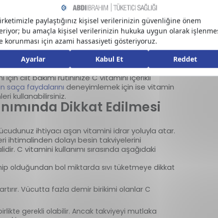
da bulunabilir. Bunlardan en yaygınları suda eriyen
i takviyeleridir. Efervesan tabletler hem kolay
esinde vücutta tamamen çözünebilir olmaları
an tabletler suda eritilerek içilir. C vitamini hapı
ndaki vitamini yeterli miktarda su ile tüketme
n
C vitamini cilde faydaları
ile de bilinir. C vitamini
ik ürünlerde sıklıkla yer bulur. Peki, cilt için C
 için cilt bakımı rutininize C vitamini içerikli
in saça faydalarını
deneyimlemek için ise vitamin
ri kullanabilirsiniz.
anımında Dikkat Edilmesi
vücudunuz ihtiyacı aşan vitamini idrar yoluyla atar.
ri ihtimalinden dolayı besin takviyelerini
ir. C vitamini kullanımı sırasında aşağıdaki
sahip olduğundan bol miktarda sıvı tüketmeye dikkat
rtırır. Vücutta fazla demir birikimi olanlar C
.
irlikte gerekli olabilir. Ancak takviyeyi mutlaka