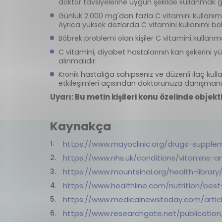
doktor tavsiyelerine uygun şekilde kullanmak g
Günlük 2.000 mg'dan fazla C vitamini kullanımı 
Ayrıca yüksek dozlarda C vitamini kullanımı bö
Böbrek problemi olan kişiler C vitamini kullan
C vitamini, diyabet hastalarının kan şekerini 
alınmalıdır.
Kronik hastalığa sahipseniz ve düzenli ilaç kul
etkileşimleri açısından doktorunuza danışman
Uyarı: Bu metin kişileri konu özelinde objekt
Kaynakça
https://www.mayoclinic.org/drugs-supple
https://www.nhs.uk/conditions/vitamins-a
https://www.mountsinai.org/health-librar
https://www.healthline.com/nutrition/bes
https://www.medicalnewstoday.com/artic
https://www.researchgate.net/publicati