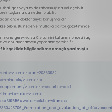
erekir.
ishal, gaz veya mide rahatsızlığına yol açabilir.
brek taşlarına da neden olabilir.
madan önce doktorlarıyla konuşmalıdır.
yükseltebilir. Bu nedenle mutlaka doktor gözetiminde
lanmanız gerekiyorsa C vitamini kullanımı öncesi ilaç
3 7
ız ve doz ayarlaması yapmanız gerekir.
if bir şekilde bilgilendirme amaçlı yazılmıştır.
ments-vitamin-c/art-20363932
nd-minerals/vitamin-c/
y/supplement/vitamin-c-ascorbic-acid
t-time-to-take-vitamins
les/319556#water-soluble-vitamins
on/330428706_Formulation_and_evaluation_of_effervescen