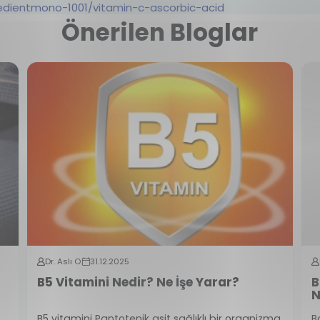
edientmono-1001/vitamin-c-ascorbic-acid
Önerilen Bloglar
Dr. Aslı O.
31.12.2025
B5 Vitamini Nedir? Ne İşe Yarar?
B
N
B5 vitamini Pantotenik asit sağlıklı bir organizma
B