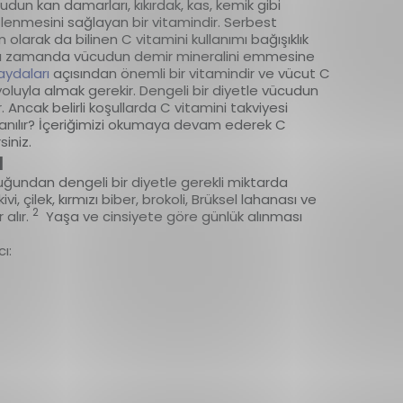
cudun kan damarları, kıkırdak, kas, kemik gibi
lenmesini sağlayan bir vitamindir. Serbest
n olarak da bilinen C vitamini kullanımı bağışıklık
Aynı zamanda vücudun demir mineralini emmesine
aydaları
açısından önemli bir vitamindir ve vücut C
luyla almak gerekir. Dengeli bir diyetle vücudun
ncak belirli koşullarda C vitamini takviyesi
llanılır? İçeriğimizi okumaya devam ederek C
rsiniz.
ı
ğundan dengeli bir diyetle gerekli miktarda
vi, çilek, kırmızı biber, brokoli, Brüksel lahanası ve
2
 alır.
Yaşa ve cinsiyete göre günlük alınması
ı: