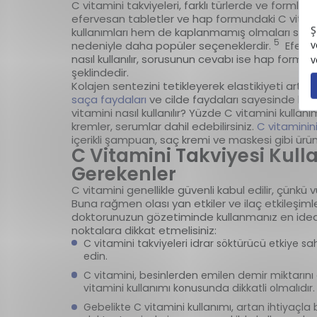
C vitamini takviyeleri, farklı türlerde ve formlar
efervesan tabletler ve hap formundaki C vitamin
kullanımları hem de kaplanmamış olmaları say
5
nedeniyle daha popüler seçeneklerdir.
Eferves
nasıl kullanılır, sorusunun cevabı ise hap formu
şeklindedir.
Kolajen sentezini tetikleyerek elastikiyeti artıra
saça faydaları
ve cilde faydaları sayesinde kozmet
vitamini nasıl kullanılır? Yüzde C vitamini kullanımı
kremler, serumlar dahil edebilirsiniz.
C vitaminin
içerikli şampuan, saç kremi ve maskesi gibi ürünle
C Vitamini Takviyesi Kull
Gerekenler
C vitamini genellikle güvenli kabul edilir, çünkü 
Buna rağmen olası yan etkiler ve ilaç etkileşimle
doktorunuzun gözetiminde kullanmanız en idealid
noktalara dikkat etmelisiniz:
C vitamini takviyeleri idrar söktürücü etkiye 
edin.
C vitamini, besinlerden emilen demir miktarını a
vitamini kullanımı konusunda dikkatli olmalıdır
Gebelikte C vitamini kullanımı, artan ihtiyaçla b