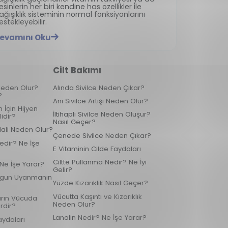
esinlerin her biri kendine has özellikler ile
ağışıklık sisteminin normal fonksiyonlarını
estekleyebilir.
evamını Oku
Cilt Bakımı
k Neden Olur?
Alında Sivilce Neden Çıkar?
?
Ani Sivilce Artışı Neden Olur?
 İçin Hijyen
İltihaplı Sivilce Neden Oluşur?
idir?
Nasıl Geçer?
Hali Neden Olur?
Çenede Sivilce Neden Çıkar?
edir? Ne İşe
E Vitaminin Cilde Faydaları
Ciltte Pullanma Nedir? Ne İyi
 Ne İşe Yarar?
Gelir?
rgun Uyanmanın
Yüzde Kızarıklık Nasıl Geçer?
Vücutta Kaşıntı ve Kızarıklık
arın Vücuda
Neden Olur?
rdir?
Lanolin Nedir? Ne İşe Yarar?
aydaları