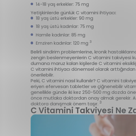
14-18 yaş erkekler: 75 mg
Yetişkinlerde günlük C vitamini ihtiyacı:
18 yaş üstü erkekler: 90 mg
18 yaş üstü kadınlar: 75 mg
Hamile kadınlar: 85 mg
3
Emziren kadınlar: 120 mg
Belirli sindirim problemlerine, kronik hastalıkla
zengin beslenmeyenlerin C vitamini takviyesi kull
dumana maruz kalan kişilerde C vitamini eksikliği
C vitamini ihtiyacı dönemsel olarak arttığından
önerilebilir.
Peki, C vitamini nasıl kullanılır? C vitamini takviy
eriyen efervesan tabletler ve çiğnenebilir vitami
genellikle günde iki kez 250-500 mg dozda öner
önce mutlaka doktordan onay almak gerekir. Ayn
3
doktora danışmak önem taşır.
C Vitamini Takviyesi Ne Za