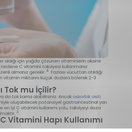
r aldığı için yağda çözünen vitaminlerin aksine
u nedene C vitamini takviyesi kullanmanız
4
zenli almanız gerekir.
Fazlası vücuttan atıldığı
lan vitamin miktarını küçük dozlara bölerek 2-3
 Tok mu İçilir?
a da tok karna alabilirsiniz. Ancak
askorbik asiti
eniyle oluşabilecek potansiyel gastrointestinal yan
en iyi C vitamini kullanımı yolu, takviyeyi doza
3
lmaktır.
 C Vitamini Hapı Kullanımı