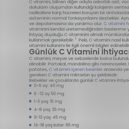
C vitamini, bilinen diğer adıyla askorbik asit, vü
dokuların oluşumdan kullandığı kolajenin sentez
radikallere karşı hücreleri koruyan bir antioksida
sisteminin normal fonksiyonlarını destekler. 
ve depolamasına da yardımcı olur.
C vitamini f
vitaminini kendisi üretemediğinden beslenme yo
ihtiyaç duyduğu C vitaminini almak mümkündür. A
1
kullanmak gerekebilir.
Peki, C vitamini nasıl ku
vitamini kullanımı ile ilgili önemli bilgiler edinebili
Günlük C Vitamini İhtiyac
C vitamini, meyve ve sebzelerde bolca bulundu
alınabilir. Portakal, mandalina gibi narenciyeler, ki
patates,
C vitamini içeren besinler
arasında yer
gereken C vitamini miktarları şu şekildedir:
Bebekler ve çocuklarda günlük C vitamini ihtiyac
0-6 ay: 40 mg
6 -12 ay 50 mg
1-3 yaş: 15 mg
4-8 yaş: 25 mg
9-13 yaş: 45 mg
14-18 yaş kızlar: 65 mg