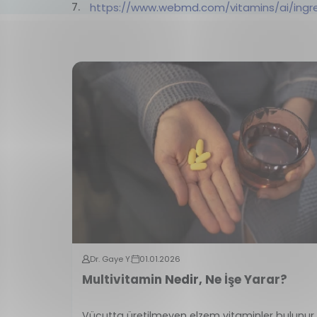
https://www.webmd.com/vitamins/ai/ingr
Dr. Gaye Y.
01.01.2026
Multivitamin Nedir, Ne İşe Yarar?
Vücutta üretilmeyen elzem vitaminler bulunur.