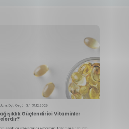
Uzm. Dyt. Özgür G.
31.12.2025
ağışıklık Güçlendirici Vitaminler
elerdir?
ağışıklık güçlendirici vitamin takviyesi ya da