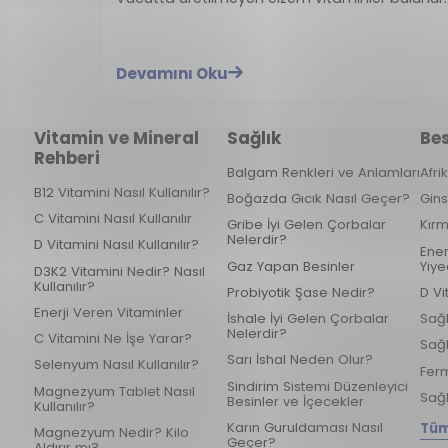
Devamını Oku
Vitamin ve Mineral
Sağlık
Bes
Rehberi
Balgam Renkleri ve Anlamları
Afri
B12 Vitamini Nasıl Kullanılır?
Boğazda Gıcık Nasıl Geçer?
Gins
C Vitamini Nasıl Kullanılır
Gribe İyi Gelen Çorbalar
Kırm
Nelerdir?
D Vitamini Nasıl Kullanılır?
Ener
Gaz Yapan Besinler
Yiye
D3K2 Vitamini Nedir? Nasıl
Kullanılır?
Probiyotik Şase Nedir?
D Vi
Enerji Veren Vitaminler
İshale İyi Gelen Çorbalar
Sağl
Nelerdir?
C Vitamini Ne İşe Yarar?
Sağl
Sarı İshal Neden Olur?
Selenyum Nasıl Kullanılır?
Ferm
Sindirim Sistemi Düzenleyici
Magnezyum Tablet Nasıl
Sağl
Besinler ve İçecekler
Kullanılır?
Karın Guruldaması Nasıl
Tüm
Magnezyum Nedir? Kilo
Geçer?
Aldırır mı?