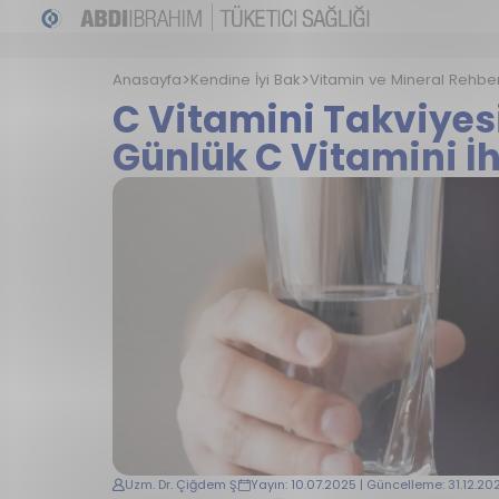
Anasayfa
Kendine İyi Bak
Vitamin ve Mineral Rehber
C Vitamini Takviyesi 
Günlük C Vitamini İh
Uzm. Dr. Çiğdem Ş.
Yayın: 10.07.2025 | Güncelleme: 31.12.20