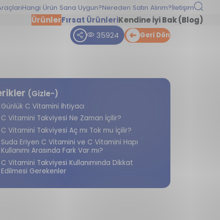
raçları
Hangi Ürün Sana Uygun?
Nereden Satın Alırım?
İletişim
Ürünler
Fırsat Ürünleri
Kendine İyi Bak (Blog)
35924
Geri Dön
erikler
(Gizle-)
Günlük C Vitamini İhtiyacı
C Vitamini Takviyesi Ne Zaman İçilir?
C Vitamini Takviyesi Aç mı Tok mu İçilir?
Suda Eriyen C Vitamini ve C Vitamini Hapı
Kullanımı Arasında Fark Var mı?
C Vitamini Takviyesi Kullanımında Dikkat
Edilmesi Gerekenler