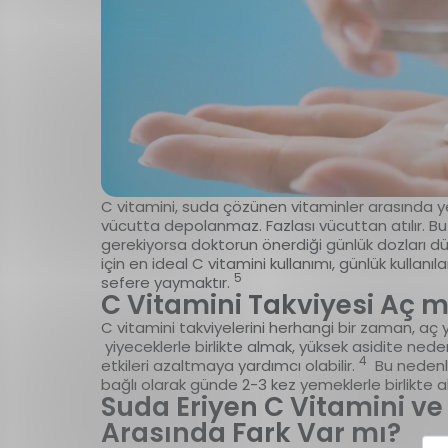
C vitamini, suda çözünen vitaminler arasında ye
vücutta depolanmaz. Fazlası vücuttan atılır. B
gerekiyorsa doktorun önerdiği günlük dozları dü
için en ideal C vitamini kullanımı, günlük kullanı
5
sefere yaymaktır.
C Vitamini Takviyesi Aç mı
C vitamini takviyelerini herhangi bir zaman, aç y
yiyeceklerle birlikte almak, yüksek asidite ned
4
etkileri azaltmaya yardımcı olabilir.
Bu nedenle 
bağlı olarak günde 2-3 kez yemeklerle birlikte a
Suda Eriyen C Vitamini ve
Arasında Fark Var mı?