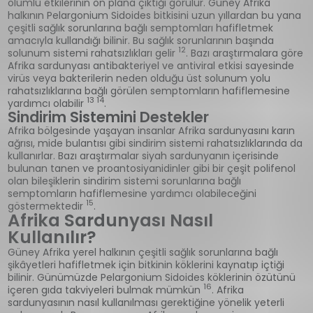
olumlu etkilerinin ön plana çıktığı görülür. Güney Afrika
halkının Pelargonium Sidoides bitkisini uzun yıllardan bu yana
çeşitli sağlık sorunlarına bağlı semptomları hafifletmek
amacıyla kullandığı bilinir. Bu sağlık sorunlarının başında
12
solunum sistemi rahatsızlıkları gelir
. Bazı araştırmalara göre
Afrika sardunyası antibakteriyel ve antiviral etkisi sayesinde
virüs veya bakterilerin neden olduğu üst solunum yolu
rahatsızlıklarına bağlı görülen semptomların hafiflemesine
13 14
yardımcı olabilir
.
Sindirim Sistemini Destekler
Afrika bölgesinde yaşayan insanlar Afrika sardunyasını karın
ağrısı, mide bulantısı gibi sindirim sistemi rahatsızlıklarında da
kullanırlar. Bazı araştırmalar siyah sardunyanın içerisinde
bulunan tanen ve proantosiyanidinler gibi bir çeşit polifenol
olan bileşiklerin sindirim sistemi sorunlarına bağlı
semptomların hafiflemesine yardımcı olabileceğini
15
göstermektedir
.
Afrika Sardunyası Nasıl
Kullanılır?
Güney Afrika yerel halkının çeşitli sağlık sorunlarına bağlı
şikâyetleri hafifletmek için bitkinin köklerini kaynatıp içtiği
bilinir. Günümüzde Pelargonium Sidoides köklerinin özütünü
16
içeren gıda takviyeleri bulmak mümkün
. Afrika
sardunyasının nasıl kullanılması gerektiğine yönelik yeterli