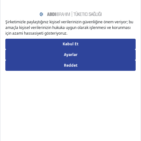
https://www.herbalgram.org/resources/herbalgram/issu
es/79/table-of-contents/article3298/​
https://titck.gov.tr/storage/Archive/2020/dynamicModul
esAttachment/PelargoniumsidoidesDC.veyaPelargonium
reniformeCurt_b06f4c8a-ea60-4cf5-8fbe-87e714dbc6
83.pdf
Önerilen Bloglar