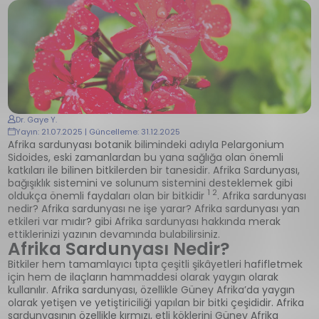
Dr. Gaye Y.
Yayın: 21.07.2025 | Güncelleme: 31.12.2025
Afrika sardunyası botanik bilimindeki adıyla Pelargonium
Sidoides, eski zamanlardan bu yana sağlığa olan önemli
katkıları ile bilinen bitkilerden bir tanesidir. Afrika Sardunyası,
bağışıklık sistemini ve solunum sistemini desteklemek gibi
1 2
oldukça önemli faydaları olan bir bitkidir
. Afrika sardunyası
nedir? Afrika sardunyası ne işe yarar? Afrika sardunyası yan
etkileri var mıdır? gibi Afrika sardunyası hakkında merak
ettiklerinizi yazının devamında bulabilirsiniz.
Afrika Sardunyası Nedir?
Bitkiler hem tamamlayıcı tıpta çeşitli şikâyetleri hafifletmek
için hem de ilaçların hammaddesi olarak yaygın olarak
kullanılır. Afrika sardunyası, özellikle Güney Afrika’da yaygın
olarak yetişen ve yetiştiriciliği yapılan bir bitki çeşididir. Afrika
sardunyasının özellikle kırmızı, etli köklerini Güney Afrika