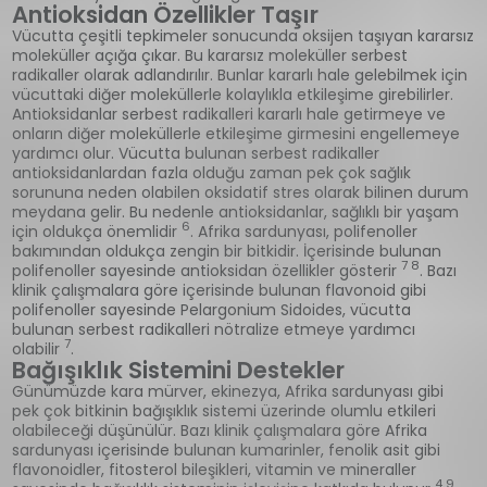
Antioksidan Özellikler Taşır
Vücutta çeşitli tepkimeler sonucunda oksijen taşıyan kararsız
moleküller açığa çıkar. Bu kararsız moleküller serbest
radikaller olarak adlandırılır. Bunlar kararlı hale gelebilmek için
vücuttaki diğer moleküllerle kolaylıkla etkileşime girebilirler.
Antioksidanlar serbest radikalleri kararlı hale getirmeye ve
onların diğer moleküllerle etkileşime girmesini engellemeye
yardımcı olur. Vücutta bulunan serbest radikaller
antioksidanlardan fazla olduğu zaman pek çok sağlık
sorununa neden olabilen oksidatif stres olarak bilinen durum
meydana gelir. Bu nedenle antioksidanlar, sağlıklı bir yaşam
6
için oldukça önemlidir
. Afrika sardunyası, polifenoller
bakımından oldukça zengin bir bitkidir. İçerisinde bulunan
7 8
polifenoller sayesinde antioksidan özellikler gösterir
. Bazı
klinik çalışmalara göre içerisinde bulunan flavonoid gibi
polifenoller sayesinde Pelargonium Sidoides, vücutta
bulunan serbest radikalleri nötralize etmeye yardımcı
7
olabilir
.
Bağışıklık Sistemini Destekler
Günümüzde kara mürver, ekinezya, Afrika sardunyası gibi
pek çok bitkinin bağışıklık sistemi üzerinde olumlu etkileri
olabileceği düşünülür. Bazı klinik çalışmalara göre Afrika
sardunyası içerisinde bulunan kumarinler, fenolik asit gibi
flavonoidler, fitosterol bileşikleri, vitamin ve mineraller
4 9