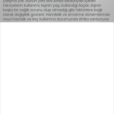
çalışma yok. Bunun yanı sıra Afrika sardunyası içeren
takviyelerin kullanımı; kişinin yaşı, kullandığı ilaçlar, kişinin
başka bir sağlık sorunu olup olmadığı gibi faktörlere bağlı
olarak değişiklik gösterir. Hamilelik ve emzirme dönemlerinde
veya hastalık ve ilaç kullanma durumunda Afrika sardunyası
kullanmadan önce mutlaka alanında uzman bir doktora
danışılması gerekir. Bunlara ek olarak kan sulandırıcı özelliği
olan ilaçları kullanan kişilerin kullanımına yönelik yeterli veri
yoktur. Bu nedenle bu kişilerin kullanması önerilmez. Ayrıca
kan sulandırıcı özelliğinden dolayı ameliyatlardan en az iki
17
hafta önce kullanımın bırakılması önemlidir
.
Afrika Sardunyası Yan Etkileri Var
mıdır?
Afrika sardunyası yan etkileri hakkında yeterli araştırma
yoktur. Ancak uzun süreli kullanımda çeşitli yan etkiler
görülebilir. Afrika sardunyasının başlıca yan etkileri aşağıdaki
gibi sıralanabilir:
İçindeki bileşenlere karşı alerjik reaksiyon gelişebilir.
Mide bulantısı, kusma, ishal gibi sindirim sistemi sorunlarına
neden olabilir.
Nadiren diş eti kanaması, burun kanaması gibi şikâyetler
görülmesine neden olabilir.
Bağışıklık baskılayıcı ilaç kullanan kişilerde olumsuz etkiler