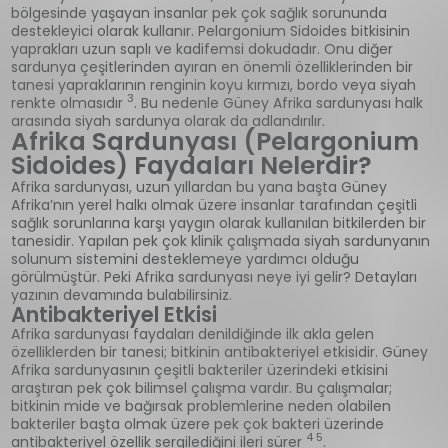
bölgesinde yaşayan insanlar pek çok sağlık sorununda
destekleyici olarak kullanır. Pelargonium Sidoides bitkisinin
yaprakları uzun saplı ve kadifemsi dokudadır. Onu diğer
sardunya çeşitlerinden ayıran en önemli özelliklerinden bir
tanesi yapraklarının renginin koyu kırmızı, bordo veya siyah
3
renkte olmasıdır
. Bu nedenle Güney Afrika sardunyası halk
arasında siyah sardunya olarak da adlandırılır.
Afrika Sardunyası (Pelargonium
Sidoides) Faydaları Nelerdir?
Afrika sardunyası, uzun yıllardan bu yana başta Güney
Afrika’nın yerel halkı olmak üzere insanlar tarafından çeşitli
sağlık sorunlarına karşı yaygın olarak kullanılan bitkilerden bir
tanesidir. Yapılan pek çok klinik çalışmada siyah sardunyanın
solunum sistemini desteklemeye yardımcı olduğu
görülmüştür. Peki Afrika sardunyası neye iyi gelir? Detayları
yazının devamında bulabilirsiniz.
Antibakteriyel Etkisi
Afrika sardunyası faydaları denildiğinde ilk akla gelen
özelliklerden bir tanesi; bitkinin antibakteriyel etkisidir. Güney
Afrika sardunyasının çeşitli bakteriler üzerindeki etkisini
araştıran pek çok bilimsel çalışma vardır. Bu çalışmalar;
bitkinin mide ve bağırsak problemlerine neden olabilen
bakteriler başta olmak üzere pek çok bakteri üzerinde
4 5
antibakteriyel özellik sergilediğini ileri sürer
.