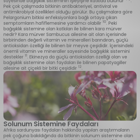
sayesinde bağışıklık sisteminin işleyişine katkıda bulunur
.
Pek çok çalışmada bitkinin antibakteriyel, antiviral ve
antimikrobiyal özellikleri olduğu görülür. Bu çalışmalara göre
Pelargonium bitkisi enfeksiyonlara bağlı ortaya çıkan
10
semptomların hafiflemesine yardımcı olabilir
. Peki
bağışıklık sistemine olan katkıları ile bilinen kara mürver
nedir? Kara mürver Sambucus ailesine ait olan içerisinde
birbirinden değerli vitamin ve mineralleri barındıran, güçlü
antioksidan özelliği ile bilinen bir meyve çeşididir. İçerisindeki
önemli vitamin ve mineraller sayesinde bağışıklık sistemini
11
destekler
. Ekinezya da güçlü antioksidan özelliği olan ve
bağışıklık sistemine olan faydaları ile bilinen papatyagiller
12
ailesine ait çiçekli bir bitki çeşididir
.
Solunum Sistemine Faydaları
Afrika sardunyası faydaları hakkında yapılan araştırmaların
pek çoğuna bakıldığında da bitkinin solunum sistemine olan