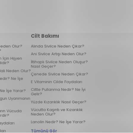
Cilt Bakımı
k Neden Olur?
Alında Sivilce Neden Çıkar?
?
Ani Sivilce Artışı Neden Olur?
 İçin Hijyen
İltihaplı Sivilce Neden Oluşur?
idir?
Nasıl Geçer?
Hali Neden Olur?
Çenede Sivilce Neden Çıkar?
edir? Ne İşe
E Vitaminin Cilde Faydaları
Ciltte Pullanma Nedir? Ne İyi
 Ne İşe Yarar?
Gelir?
rgun Uyanmanın
Yüzde Kızarıklık Nasıl Geçer?
Vücutta Kaşıntı ve Kızarıklık
arın Vücuda
Neden Olur?
rdir?
Lanolin Nedir? Ne İşe Yarar?
aydaları
ları
Tümünü Gör