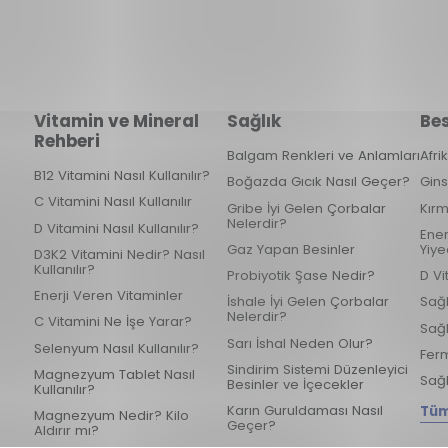
Vitamin ve Mineral
Sağlık
Bes
Rehberi
Balgam Renkleri ve Anlamları
Afri
B12 Vitamini Nasıl Kullanılır?
Boğazda Gıcık Nasıl Geçer?
Gins
C Vitamini Nasıl Kullanılır
Gribe İyi Gelen Çorbalar
Kırm
Nelerdir?
D Vitamini Nasıl Kullanılır?
Ener
Gaz Yapan Besinler
Yiye
D3K2 Vitamini Nedir? Nasıl
Kullanılır?
Probiyotik Şase Nedir?
D Vi
Enerji Veren Vitaminler
İshale İyi Gelen Çorbalar
Sağl
Nelerdir?
C Vitamini Ne İşe Yarar?
Sağl
Sarı İshal Neden Olur?
Selenyum Nasıl Kullanılır?
Ferm
Sindirim Sistemi Düzenleyici
Magnezyum Tablet Nasıl
Sağl
Besinler ve İçecekler
Kullanılır?
Karın Guruldaması Nasıl
Tüm
Magnezyum Nedir? Kilo
Geçer?
Aldırır mı?