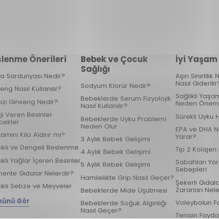
lenme Önerileri
Bebek ve Çocuk
İyi Yaşam
Sağlığı
ka Sardunyası Nedir?
Aşırı Sinirlili
Nasıl Giderilir
Sodyum Klorür Nedir?
eng Nasıl Kullanılır?
Sağlıklı Yaşam
Bebeklerde Serum Fizyolojik
ızı Ginseng Nedir?
Neden Öneml
Nasıl Kullanılır?
ji Veren Besinler
Sürekli Uyku 
Bebeklerde Uyku Problemi
cekler
Neden Olur
EPA ve DHA N
tamini Kilo Aldırır mı?
Yarar?
3 Aylık Bebek Gelişimi
ıklı ve Dengeli Beslenme
Tip 2 Kolajen
4 Aylık Bebek Gelişimi
ıklı Yağlar İçeren Besinler
Sabahları Yo
5 Aylık Bebek Gelişimi
Sebepleri
ente Gıdalar Nelerdir?
Hamilelikte Grip Nasıl Geçer?
Şekerli Gıdal
ıklı Sebze ve Meyveler
Zararları Nele
Bebeklerde Mide Üşütmesi
ünü Gör
Voleybolun F
Bebeklerde Soğuk Algınlığı
Nasıl Geçer?
Tenisin Fayda