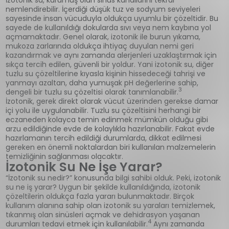
nemlendirebilir. İçerdiği düşük tuz ve sodyum seviyeleri
sayesinde insan vücuduyla oldukça uyumlu bir çözeltidir. Bu
sayede de kullanıldığı dokularda sıvı veya nem kaybına yol
açmamaktadır. Genel olarak, izotonik ile burun yıkama,
mukoza zarlarında oldukça ihtiyaç duyulan nemi geri
kazandırmak ve aynı zamanda alerjenleri uzaklaştırmak için
sıkça tercih edilen, güvenli bir yoldur. Yani izotonik su, diğer
tuzlu su çözeltilerine kıyasla kişinin hissedeceği tahrişi ve
yanmayı azaltan, daha yumuşak pH değerlerine sahip,
3
dengeli bir tuzlu su çözeltisi olarak tanımlanabilir.
İzotonik, gerek direkt olarak vücut üzerinden gerekse damar
içi yolu ile uygulanabilir. Tuzlu su çözeltisini herhangi bir
eczaneden kolayca temin edinmek mümkün olduğu gibi
arzu edildiğinde evde de kolaylıkla hazırlanabilir. Fakat evde
hazırlamanın tercih edildiği durumlarda, dikkat edilmesi
gereken en önemli noktalardan biri kullanılan malzemelerin
temizliğinin sağlanması olacaktır.
İzotonik Su Ne İşe Yarar?
“İzotonik su nedir?” konusunda bilgi sahibi olduk. Peki, izotonik
su ne iş yarar? Uygun bir şekilde kullanıldığında, izotonik
çözeltilerin oldukça fazla yararı bulunmaktadır. Birçok
kullanım alanına sahip olan izotonik su yaraları temizlemek,
tıkanmış olan sinüsleri açmak ve dehidrasyon yaşanan
4
durumları tedavi etmek için kullanılabilir.
Aynı zamanda