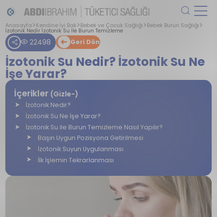
Anasayfa
Kendine İyi Bak
Bebek ve Çocuk Sağlığı
Bebek Burun Sağlığı
İzotonik Nedir İzotonik Su İle Burun Temizleme
22498
Geri Dön
İzotonik Su Nedir? İzotonik Su Ne
İşe Yarar?
İçerikler
(Gizle-)
İzotonik Nedir?
İzotonik Su Ne İşe Yarar?
İzotonik Su ile Burun Temizleme Nasıl Yapılır?
Başın Uygun Pozisyona Getirilmesi
İzotonik Suyun Uygulanması
İlk İşlemin Tekrarlanması