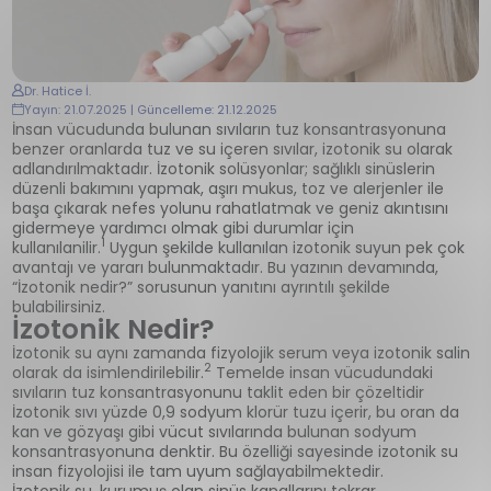
Dr. Hatice İ.
Yayın: 21.07.2025 | Güncelleme: 21.12.2025
İnsan vücudunda bulunan sıvıların tuz konsantrasyonuna
benzer oranlarda tuz ve su içeren sıvılar, izotonik su olarak
adlandırılmaktadır. İzotonik solüsyonlar; sağlıklı sinüslerin
düzenli bakımını yapmak, aşırı mukus, toz ve alerjenler ile
başa çıkarak nefes yolunu rahatlatmak ve geniz akıntısını
gidermeye yardımcı olmak gibi durumlar için
1
kullanılanilir.
Uygun şekilde kullanılan izotonik suyun pek çok
avantajı ve yararı bulunmaktadır. Bu yazının devamında,
“İzotonik nedir?” sorusunun yanıtını ayrıntılı şekilde
bulabilirsiniz.
İzotonik Nedir?
İzotonik su aynı zamanda fizyolojik serum veya izotonik salin
2
olarak da isimlendirilebilir.
Temelde insan vücudundaki
sıvıların tuz konsantrasyonunu taklit eden bir çözeltidir
İzotonik sıvı yüzde 0,9 sodyum klorür tuzu içerir, bu oran da
kan ve gözyaşı gibi vücut sıvılarında bulunan sodyum
konsantrasyonuna denktir. Bu özelliği sayesinde izotonik su
insan fizyolojisi ile tam uyum sağlayabilmektedir.
İzotonik su, kurumuş olan sinüs kanallarını tekrar