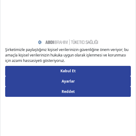
Önerilen Bloglar
Uzm. Dr. Çiğdem Ş.
27.12.2025
Bebek Burun Aspiratörü Nasıl Kullanılır
Bebekler, uzun süre boyunca burunlarını temizlemeyi ya da