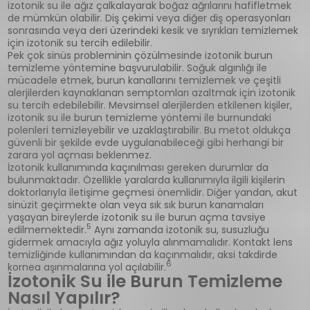
izotonik su ile ağız çalkalayarak boğaz ağrılarını hafifletmek
de mümkün olabilir. Diş çekimi veya diğer diş operasyonları
sonrasında veya deri üzerindeki kesik ve sıyrıkları temizlemek
için izotonik su tercih edilebilir.
Pek çok sinüs probleminin çözülmesinde izotonik burun
temizleme yöntemine başvurulabilir. Soğuk algınlığı ile
mücadele etmek, burun kanallarını temizlemek ve çeşitli
alerjilerden kaynaklanan semptomları azaltmak için izotonik
su tercih edebilebilir. Mevsimsel alerjilerden etkilenen kişiler,
izotonik su ile burun temizleme yöntemi ile burnundaki
polenleri temizleyebilir ve uzaklaştırabilir. Bu metot oldukça
güvenli bir şekilde evde uygulanabileceği gibi herhangi bir
zarara yol açması beklenmez.
İzotonik kullanımında kaçınılması gereken durumlar da
bulunmaktadır. Özellikle yaralarda kullanımıyla ilgili kişilerin
doktorlarıyla iletişime geçmesi önemlidir. Diğer yandan, akut
sinüzit geçirmekte olan veya sık sık burun kanamaları
yaşayan bireylerde izotonik su ile burun açma tavsiye
5
edilmemektedir.
Aynı zamanda izotonik su, susuzluğu
gidermek amacıyla ağız yoluyla alınmamalıdır. Kontakt lens
temizliğinde kullanımından da kaçınmalıdır, aksi takdirde
6
kornea aşınmalarına yol açılabilir.
İzotonik Su ile Burun Temizleme
Nasıl Yapılır?