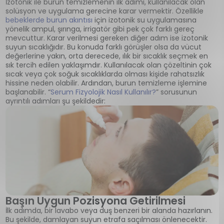
İzotonik ile burun temizlemenin ilk adımı, kullanılacak olan
solüsyon ve uygulama gerecine karar vermektir. Özellikle
bebeklerde burun akıntısı
için izotonik su uygulamasına
yönelik ampul, şırınga, irrigatör gibi pek çok farklı gereç
mevcuttur. Karar verilmesi gereken diğer adım ise izotonik
suyun sıcaklığıdır. Bu konuda farklı görüşler olsa da vücut
değerlerine yakın, orta derecede, ılık bir sıcaklık seçmek en
sık tercih edilen yaklaşımdır. Kullanılacak olan çözeltinin çok
sıcak veya çok soğuk sıcaklıklarda olması kişide rahatsızlık
hissine neden olabilir. Ardından, burun temizleme işlemine
başlanabilir. “
Serum Fizyolojik Nasıl Kullanılır?
” sorusunun
ayrıntılı adımları şu şekildedir:
Başın Uygun Pozisyona Getirilmesi
İlk adımda, bir lavabo veya duş benzeri bir alanda hazırlanın.
Bu şekilde, damlayan suyun etrafa saçılması önlenecektir.