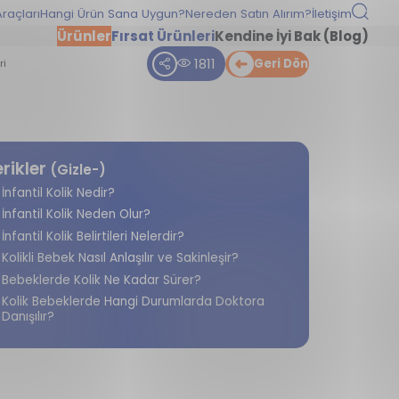
raçları
Hangi Ürün Sana Uygun?
Nereden Satın Alırım?
İletişim
Ürünler
Fırsat Ürünleri
Kendine İyi Bak (Blog)
1811
Geri Dön
ri
erikler
(Gizle-)
İnfantil Kolik Nedir?
İnfantil Kolik Neden Olur?
İnfantil Kolik Belirtileri Nelerdir?
Kolikli Bebek Nasıl Anlaşılır ve Sakinleşir?
Bebeklerde Kolik Ne Kadar Sürer?
Kolik Bebeklerde Hangi Durumlarda Doktora
Danışılır?