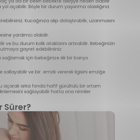
 ilaç ya da bir besin bebekte alerjiye neden olabilir
ol açabilir. Böyle bir durum yaşanma olasılığına
bilirsiniz. Kucağınıza alıp dolaştırabilir, uzanmasını
ine yardımcı olabilir.
r ve bu durum kolik ataklarını artırabilir. Bebeğinizin
utmaya gayret edebilirsiniz.
sağlamak için bebeğinize ılık bir banyo
sallayabilir ve bir emzik vererek ilgisini emziğe
u açarak arka fonda hafif gürültülü bir ortam
r dinlemesini sağlayabilir hatta ona ninniler
r Sürer?