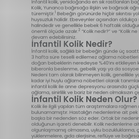
İnfantil kolik, yenidoğanda en sık rastlanılan ba
Kolik, Yunanca bağırsağa ilişkin ve bağırsak ağr
1
türemiştir.
Bebeğin görünürde hiçbir sıkıntısı yo
huysuzluk halidir. Ebeveynler açısından oldukça sık
halindedir ve genellikle bebek 6 haftalık olduğu
2
önemli ölçüde azalır.
“Kolik nedir?” ve “Kolik n
devam edebilirsiniz.
İnfantil Kolik Nedir?
İnfantil kolik, sağlıklı bir bebeğin günde üç s
3 hafta süre teselli edilemez ağlama nöbetleri y
doğan bebeklerin neredeyse %40’ını etkileyen kol
biberonla beslenme, gebelik yaşı ya da sosyoekon
Nedeni tam olarak bilinmeyen kolik, genellikle 
kadar iyi huylu ağlama nöbetleri olarak tanımlan
infantil kolik ile anne depresyonu arasında güçlü
ağlama, sinirlilik ve bariz bir neden olmaksızın çı
İnfantil Kolik Neden Olur?
Kolik ile ilgili yapılan tüm araştırmalara rağmen n
bulunamamıştır. Hastalığın nedenlerine ait pek ç
başka bir nedenden söz eder. Ortak bir nedenin b
olduğunun işareti denebilir. Kolik nedenlerine ai
olgunlaşmamış olmasına, uyku bozukluklarına, çevr
yüklenmelere, gıda alerjisine, reflüye ve bağırsa