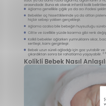
saat ya da daha fazla ağlama, ağlamanın 3 haft
arasındadır. Buna ek olarak infantil kolik belirtiler
Ağlama genellikle çığlık ya da acı ifadesi şekli
Bebekler aç hissettiklerinde ya da altları pisl
hiçbir sebep yokken gerçekleşir.
Ağlama azalsa bile bebeğin huysuzluğu sürebil
Ciltte ve özellikle yüzde kızarma gibi renk değişi
Kolikli bebekler ağlarken yumruklarını sıkar, bac
sertleşir, karnı gerginleşir.
Bebek uzun süreli ağladığı için gaz yutabilir v
2 
çıkardıktan sonra bir rahatlama yaşayabilir.
Kolikli Bebek Nasıl Anlaşıl