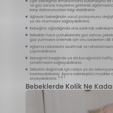
Eğer bebeğinizi emziriyorsanız kullandığınız bir
ve gaz sancısı meydana getirerek ağlamasına y
karşı doktorunuzdan bilgi alabilirsiniz.
Ağlayan bebeğinizin vücut pozisyonunu değiştire
ya da oturmasını sağlayabilirsiniz.
Bebeğiniz ağladığında ona sarılmak sakinleşmes
Bebekler hava yuttuklarında gaz sancısı çekebili
gaz yutmasını önlemek için onu beslerken dik t
Ağlama nöbetlerini azaltmak ve rahatlamasını 
yaptırabilirsiniz.
Bebeğinizi beşiğinde ya da kucağınızda hafifçe 
yöneltmesini sağlayabilirsiniz.
Dikkatini dağıtmak için radyo ya da televizyon
hazırlayabilirsiniz. Ayrıca sakinleştirici müzikle
5 6 7.
söyleyebilirsiniz.
Bebeklerde Kolik Ne Kada