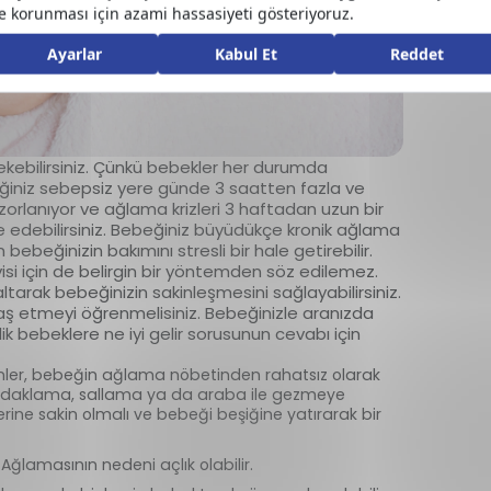
kebilirsiniz. Çünkü bebekler her durumda
ğiniz sebepsiz yere günde 3 saatten fazla ve
zorlanıyor ve ağlama krizleri 3 haftadan uzun bir
 edebilirsiniz. Bebeğiniz büyüdükçe kronik ağlama
ebeğinizin bakımını stresli bir hale getirebilir.
visi için de belirgin bir yöntemden söz edilemez.
altarak bebeğinizin sakinleşmesini sağlayabilirsiniz.
baş etmeyi öğrenmelisiniz. Bebeğinizle aranızda
ik bebeklere ne iyi gelir sorusunun cevabı için
nler, bebeğin ağlama nöbetinden rahatsız olarak
i kundaklama, sallama ya da araba ile gezmeye
erine sakin olmalı ve bebeği beşiğine yatırarak bir
ğlamasının nedeni açlık olabilir.