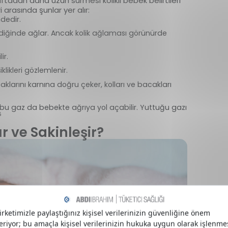
adan daha uzun sürmesi kolikli bebek belirtileri
i arasında şunlar yer alır:
ndedir.
endiğinde ağlar. Ancak kolik ağlaması görünürde
ir.
klikleri gözlemlenir.
aklarını karnına doğru çeker, kolları ve bacakları
e bu gaz da bebekte ağrıya yol açabilir. Yuttuğu gazı
6
ır ve Sakinleşir?