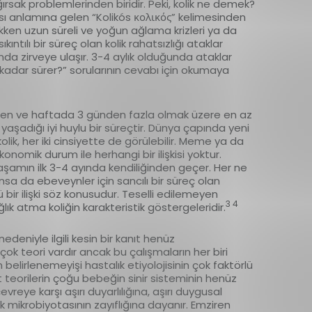
ğırsak problemlerinden biridir. Peki, kolik ne demek?
ısı anlamına gelen “Kolikós κολικός” kelimesinden
kken uzun süreli ve yoğun ağlama krizleri ya da
ıntılı bir süreç olan kolik rahatsızlığı ataklar
nda zirveye ulaşır. 3-4 aylık olduğunda ataklar
e kadar sürer?” sorularının cevabı için okumaya
aatten ve haftada 3 günden fazla olmak üzere en az
aşadığı iyi huylu bir süreçtir. Dünya çapında yeni
ik, her iki cinsiyette de görülebilir. Meme ya da
omik durum ile herhangi bir ilişkisi yoktur.
yaşamın ilk 3-4 ayında kendiliğinden geçer. Her ne
sa da ebeveynler için sancılı bir süreç olan
 bir ilişki söz konusudur. Teselli edilemeyen
3 4
ğlık atma koliğin karakteristik göstergeleridir.
edeniyle ilgili kesin bir kanıt henüz
ok teori vardır ancak bu çalışmaların her biri
elirlenemeyişi hastalık etiyolojisinin çok faktörlü
t teorilerin çoğu bebeğin sinir sisteminin henüz
eye karşı aşırı duyarlılığına, aşırı duygusal
k mikrobiyotasının zayıflığına dayanır. Emziren