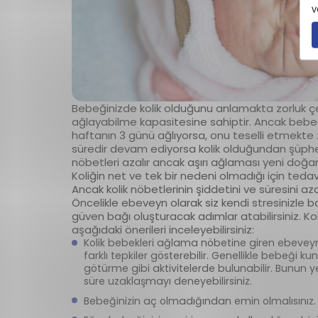
Bebeğinizde kolik olduğunu anlamakta zorluk çe
ağlayabilme kapasitesine sahiptir. Ancak bebe
haftanın 3 günü ağlıyorsa, onu teselli etmekte 
süredir devam ediyorsa kolik olduğundan şüphe
nöbetleri azalır ancak aşırı ağlaması yeni doğan b
Koliğin net ve tek bir nedeni olmadığı için teda
Ancak kolik nöbetlerinin şiddetini ve süresini az
Öncelikle ebeveyn olarak siz kendi stresinizle 
güven bağı oluşturacak adımlar atabilirsiniz. Kol
aşağıdaki önerileri inceleyebilirsiniz:
Kolik bebekleri ağlama nöbetine giren ebevey
farklı tepkiler gösterebilir. Genellikle bebeğ
götürme gibi aktivitelerde bulunabilir. Bunun y
süre uzaklaşmayı deneyebilirsiniz.
Bebeğinizin aç olmadığından emin olmalısınız. A