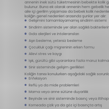
annenin inek sütü tüketmesinin bebekte kolik gel
bulunur. Buna ek olarak annenin hem gebelik
aile içi gerilim yaşaması da bebek kolik nedenler
koliğin genel nedenleri arasında şunlar yer alır:
Gelişimini tamamlayamamış sindirim sistemi
Sindirim sisteminde yer alan sağlıklı bakterileri
Gıda alerjileri ve intoleransları
Aşırı besleme, yetersiz besleme
Çocukluk çağı migreninin erken formu
Ailevi stres ve kaygı
Işık, gürültü gibi uyaranlara fazla maruz kalma
Sinir sisteminde gelişim gerilikleri
Koliğin tanısı konulurken aşağıdaki sağlık sorunl
Enfeksiyon
Reflü ya da mide problemleri
Mama veya anne sütüne duyarlılık
Beyinde ve sinir sisteminde basınç veya iltih
Korneada çizik ya da göz içi basınçta artış