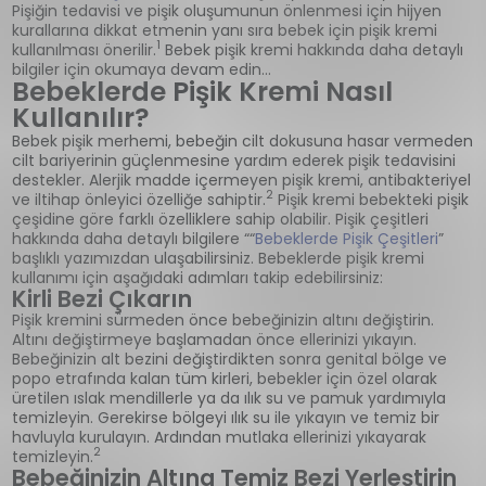
Pişiğin tedavisi ve pişik oluşumunun önlenmesi için hijyen
kurallarına dikkat etmenin yanı sıra bebek için pişik kremi
1
kullanılması önerilir.
Bebek pişik kremi hakkında daha detaylı
bilgiler için okumaya devam edin…
Bebeklerde Pişik Kremi Nasıl
Kullanılır?
Bebek pişik merhemi, bebeğin cilt dokusuna hasar vermeden
cilt bariyerinin güçlenmesine yardım ederek pişik tedavisini
destekler. Alerjik madde içermeyen pişik kremi, antibakteriyel
2
ve iltihap önleyici özelliğe sahiptir.
Pişik kremi bebekteki pişik
çeşidine göre farklı özelliklere sahip olabilir. Pişik çeşitleri
hakkında daha detaylı bilgilere ““
Bebeklerde Pişik Çeşitleri
”
başlıklı yazımızdan ulaşabilirsiniz. Bebeklerde pişik kremi
kullanımı için aşağıdaki adımları takip edebilirsiniz:
Kirli Bezi Çıkarın
Pişik kremini sürmeden önce bebeğinizin altını değiştirin.
Altını değiştirmeye başlamadan önce ellerinizi yıkayın.
Bebeğinizin alt bezini değiştirdikten sonra genital bölge ve
popo etrafında kalan tüm kirleri, bebekler için özel olarak
üretilen ıslak mendillerle ya da ılık su ve pamuk yardımıyla
temizleyin. Gerekirse bölgeyi ılık su ile yıkayın ve temiz bir
havluyla kurulayın. Ardından mutlaka ellerinizi yıkayarak
2
temizleyin.
Bebeğinizin Altına Temiz Bezi Yerleştirin