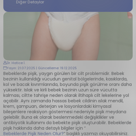
Diğer Detaylar
Dr. Hatice İ.
Yayın: 21.07.2025 | Güncelleme: 19.12.2025
Bebeklerde pişik, yaygın görülen bir cilt problemidir. Bebek
bezinin kullanıldığı vücudun genital bölgelerinde, kasıklarda,
kol ve bacak kıvrımlarında, boyunda pişik görülme oranı daha
yüksektir. Islak ve kirli bebek bezinin uzun süre vücutta
kalması, ciltte tahrişe neden olarak iltihaplı cilt lekelerine yol
açabilir. Aynı zamanda hassas bebek cildinin ıslak mendil,
krem, şampuan, deterjan ve losyonlardaki kimyasal
bileşenlere reaksiyon göstermesi nedeniyle pişik meydana
gelebilir. Buna ek olarak beslenmedeki değişiklikler ve
antibiyotik kullanımı da bebekte pişik oluşturabilir. Bebeklerde
pişik hakkında daha detaylı bilgiler için “
Bebeklerde Pişik Neden Olur?
” başlıklı yazımızı okuyabilirsiniz.