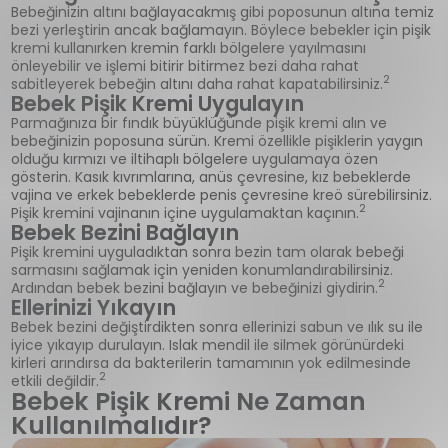
Bebeğinizin altını bağlayacakmış gibi poposunun altına temiz
bezi yerleştirin ancak bağlamayın. Böylece bebekler için pişik
kremi kullanırken kremin farklı bölgelere yayılmasını
önleyebilir ve işlemi bitirir bitirmez bezi daha rahat
2
sabitleyerek bebeğin altını daha rahat kapatabilirsiniz.
Bebek Pişik Kremi Uygulayın
Parmağınıza bir fındık büyüklüğünde pişik kremi alın ve
bebeğinizin poposuna sürün. Kremi özellikle pişiklerin yaygın
olduğu kırmızı ve iltihaplı bölgelere uygulamaya özen
gösterin. Kasık kıvrımlarına, anüs çevresine, kız bebeklerde
vajina ve erkek bebeklerde penis çevresine kreö sürebilirsiniz.
2
Pişik kremini vajinanın içine uygulamaktan kaçının.
Bebek Bezini Bağlayın
Pişik kremini uyguladıktan sonra bezin tam olarak bebeği
sarmasını sağlamak için yeniden konumlandırabilirsiniz.
2
Ardından bebek bezini bağlayın ve bebeğinizi giydirin.
Ellerinizi Yıkayın
Bebek bezini değiştirdikten sonra ellerinizi sabun ve ılık su ile
iyice yıkayıp durulayın. Islak mendil ile silmek görünürdeki
kirleri arındırsa da bakterilerin tamamının yok edilmesinde
2
etkili değildir.
Bebek Pişik Kremi Ne Zaman
Kullanılmalıdır?