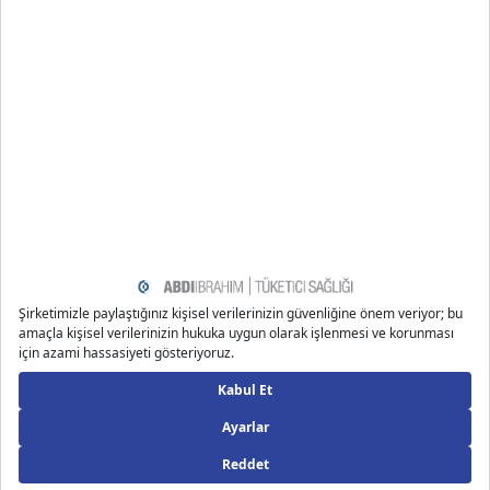
1 4
yayılmasına neden olabilir.
Not: Bu metin tüketicileri konu özelinde objektif bir
şekilde bilgilendirme amaçlı yazılmıştır.
Kaynakça
https://www.webmd.com/parenting/diaper-rash-treatm
ent
https://momlovesbest.com/diapering/diaper-rash-crea
m/how-to-use-diaper-cream
https://www.healthline.com/health/how-to-spot-and-t
ake-care-of-your-babys-rash
https://www.verywellfamily.com/selecting-a-diaper-ras
h-cream-284417
Önerilen Bloglar