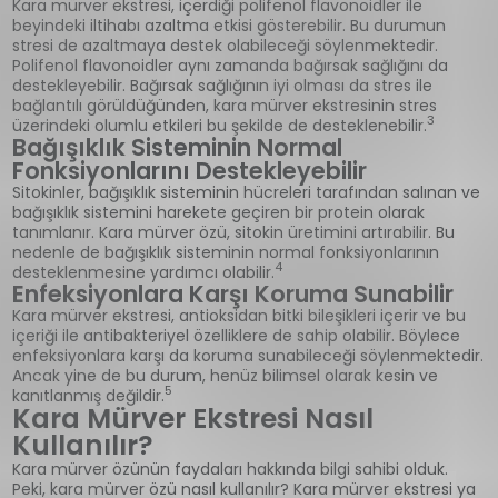
Kara mürver ekstresi, içerdiği polifenol flavonoidler ile
beyindeki iltihabı azaltma etkisi gösterebilir. Bu durumun
stresi de azaltmaya destek olabileceği söylenmektedir.
Polifenol flavonoidler aynı zamanda bağırsak sağlığını da
destekleyebilir. Bağırsak sağlığının iyi olması da stres ile
bağlantılı görüldüğünden, kara mürver ekstresinin stres
3
üzerindeki olumlu etkileri bu şekilde de desteklenebilir.
Bağışıklık Sisteminin Normal
Fonksiyonlarını Destekleyebilir
Sitokinler, bağışıklık sisteminin hücreleri tarafından salınan ve
bağışıklık sistemini harekete geçiren bir protein olarak
tanımlanır. Kara mürver özü, sitokin üretimini artırabilir. Bu
nedenle de bağışıklık sisteminin normal fonksiyonlarının
4
desteklenmesine yardımcı olabilir.
Enfeksiyonlara Karşı Koruma Sunabilir
Kara mürver ekstresi, antioksidan bitki bileşikleri içerir ve bu
içeriği ile antibakteriyel özelliklere de sahip olabilir. Böylece
enfeksiyonlara karşı da koruma sunabileceği söylenmektedir.
Ancak yine de bu durum, henüz bilimsel olarak kesin ve
5
kanıtlanmış değildir.
Kara Mürver Ekstresi Nasıl
Kullanılır?
Kara mürver özünün faydaları hakkında bilgi sahibi olduk.
Peki, kara mürver özü nasıl kullanılır? Kara mürver ekstresi ya