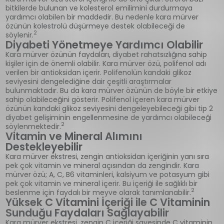
bitkilerde bulunan ve kolesterol emilimini durdurmaya
yardımcı olabilen bir maddedir. Bu nedenle kara mürver
özünün kolestrolü düşürmeye destek olabileceği de
2
söylenir.
Diyabeti Yönetmeye Yardımcı Olabilir
Kara mürver özünün faydaları, diyabet rahatsızlığına sahip
kişiler için de önemli olabilir. Kara mürver özü, polifenol adı
verilen bir antioksidan içerir. Polifenolün kandaki glikoz
seviyesini dengelediğine dair çeşitli araştırmalar
bulunmaktadır. Bu da kara mürver özünün de böyle bir etkiye
sahip olabileceğini gösterir. Polifenol içeren kara mürver
özünün kandaki glikoz seviyesini dengeleyebileceği gibi tip 2
diyabet gelişiminin engellenmesine de yardımcı olabileceği
2
söylenmektedir.
Vitamin ve Mineral Alımını
Destekleyebilir
Kara mürver ekstresi, zengin antioksidan içeriğinin yanı sıra
pek çok vitamin ve mineral açısından da zengindir. Kara
mürver özü; A, C, B6 vitaminleri, kalsiyum ve potasyum gibi
pek çok vitamin ve mineral içerir. Bu içeriği ile sağlıklı bir
2
beslenme için faydalı bir meyve olarak tanımlanabilir.
Yüksek C Vitamini İçeriği ile C Vitaminin
Sunduğu Faydaları Sağlayabilir
Kara mürver ekstresi, zengin C içeriği sayesinde C vitaminin