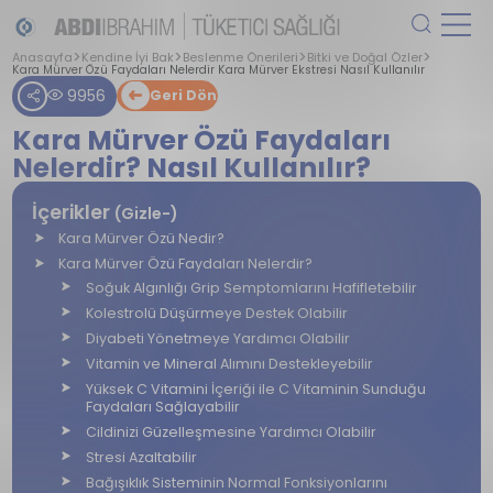
Anasayfa
Kendine İyi Bak
Beslenme Önerileri
Bitki ve Doğal Özler
Kara Mürver Özü Faydaları Nelerdir Kara Mürver Ekstresi Nasıl Kullanılır
9956
Geri Dön
Kara Mürver Özü Faydaları
Nelerdir? Nasıl Kullanılır?
İçerikler
(Gizle-)
Kara Mürver Özü Nedir?
Kara Mürver Özü Faydaları Nelerdir?
Soğuk Algınlığı Grip Semptomlarını Hafifletebilir
Kolestrolü Düşürmeye Destek Olabilir
Diyabeti Yönetmeye Yardımcı Olabilir
Vitamin ve Mineral Alımını Destekleyebilir
Yüksek C Vitamini İçeriği ile C Vitaminin Sunduğu
Faydaları Sağlayabilir
Cildinizi Güzelleşmesine Yardımcı Olabilir
Stresi Azaltabilir
Bağışıklık Sisteminin Normal Fonksiyonlarını