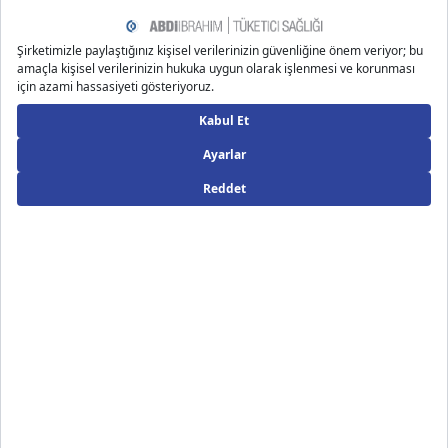
https://www.everydayhealth.com/diet-nutrition/diet/eld
erberry-health-benefits-dosing-risks/#possible-benefit
s
https://www.webmd.com/vitamins/ai/ingredientmono-
434/elderberry
Önerilen Bloglar