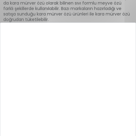
da kara mürver özü olarak bilinen sıvı formlu meyve özü
farklı şekillerde kullanılabilir. Bazı markaların hazırladığı ve
satışa sunduğu kara mürver özü ürünleri ile kara mürver özü
doğrudan tüketilebilir.
Kara mürver özü, takviye edici gıdaların içeriğinde de yer
alabilir. Tablet ve şurup formlu takviye edici gıdaların
içerisinde de yer alabilen kara mürver ekstresi, bu tip
ürünlerde pek çok vitamin ve mineraller ile desteklenir. Hem
yetişkinler hem de çocuklar için hazırlanan ve kara mürver
özü içeren takviye edici gıdalar, doktor tavsiye alınarak
kullanılmalıdır.
Kara Mürver Ekstresi Kullanımı
Hakkında Bilinmesi Gereken Diğer
Detaylar
Faydalarından yararlanmak için kara mürver özü ekstresi
kullanabilirsiniz. Ancak kara mürver ekstresi ya da kara
mürver ekstresi özü içeren ürünler kullanmadan önce
bilinmesi gereken bazı durumlar bulunur. İşte bunlardan
bazıları:
Kara mürver özünün kanıtlanmış bir zararı ve olumsuz etkisi
yoktur. Ancak; hamile, emziren, düzenli ilaç kullanan, kronik
hastalığı bulunan kişiler kara mürver özü ve kara mürver özü
içeren takviye edici gıdaları kullanmadan önce mutlaka
doktoruna danışmalıdır.