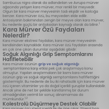
Sambucus nigra olarak da adlandırılan ve Avrupa mürver
ağacında yetişen kara mürver, mor renkli bir meyvedir.
Olgun bir kara mürver meyvesinin tadı ekşidir ve kızılcığa
benzer. Kara mürver özü, bu meyveden elde edilir.
Antosiyanin bakımından zengin bir meyve olan kara mürver,
1
bu nedenle güçlü bir antioksidan kaynağı olarak da bilinir.
Kara Mürver Özü Faydaları
Nelerdir?
Kara mürver ekstresi faydaları, kara mürver meyvesinin
kendisinden kaynaklıdır. Kara mürver özü faydaları arasında
en çok öne çıkan durumlar aşağıdaki gibidir:
Soğuk Algınlığı Grip Semptomlarını
Hafifletebilir
Kara mürver özünün
grip ve soğuk algınlığı
semptomlarına karşı etkisi pek çok araştırmaya konu
olmuştur. Yapılan araştırmaların bir kısmı kara mürver
özünün grip ve soğuk algınlığı semptomlarını hafiflettiğini
göstermiştir. Bu nedenle de bu iki rahatsızlık için kara mürver
özü içeren vitaminler ya da doğal içerikli şuruplar kullanılabilir.
Ancak yine de net bir şekilde kanıtlanmış bir durum
olmadığından verimli bir sonuç alınamaması da
1,2
mümkündür.
Kolestrolü Düşürmeye Destek Olabilir
Kara mürver özü sterol içeriği ile de öne çıkar. Strerol bazı