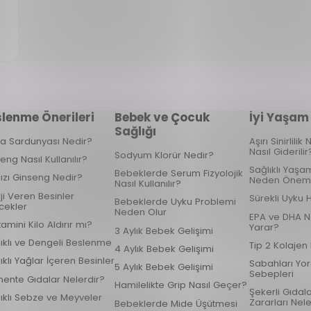
lenme Önerileri
Bebek ve Çocuk
İyi Yaşam
Sağlığı
ka Sardunyası Nedir?
Aşırı Sinirlili
Nasıl Giderilir
Sodyum Klorür Nedir?
eng Nasıl Kullanılır?
Sağlıklı Yaşam
Bebeklerde Serum Fizyolojik
ızı Ginseng Nedir?
Neden Öneml
Nasıl Kullanılır?
ji Veren Besinler
Sürekli Uyku 
Bebeklerde Uyku Problemi
cekler
Neden Olur
EPA ve DHA N
tamini Kilo Aldırır mı?
Yarar?
3 Aylık Bebek Gelişimi
ıklı ve Dengeli Beslenme
Tip 2 Kolajen
4 Aylık Bebek Gelişimi
ıklı Yağlar İçeren Besinler
Sabahları Yo
5 Aylık Bebek Gelişimi
Sebepleri
ente Gıdalar Nelerdir?
Hamilelikte Grip Nasıl Geçer?
Şekerli Gıdal
ıklı Sebze ve Meyveler
Zararları Nele
Bebeklerde Mide Üşütmesi