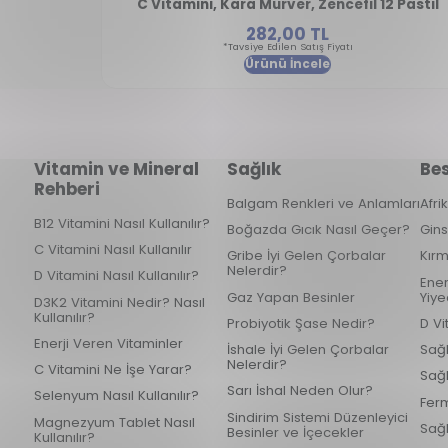
C Vitamini, Kara Mürver, Zencefil 12 Pastil
282,00 TL
*Tavsiye Edilen Satış Fiyatı
Ürünü İncele
Vitamin ve Mineral
Sağlık
Bes
Rehberi
Balgam Renkleri ve Anlamları
Afri
B12 Vitamini Nasıl Kullanılır?
Boğazda Gıcık Nasıl Geçer?
Gins
C Vitamini Nasıl Kullanılır
Gribe İyi Gelen Çorbalar
Kırm
Nelerdir?
D Vitamini Nasıl Kullanılır?
Ener
Gaz Yapan Besinler
Yiye
D3K2 Vitamini Nedir? Nasıl
Kullanılır?
Probiyotik Şase Nedir?
D Vi
Enerji Veren Vitaminler
İshale İyi Gelen Çorbalar
Sağl
Nelerdir?
C Vitamini Ne İşe Yarar?
Sağl
Sarı İshal Neden Olur?
Selenyum Nasıl Kullanılır?
Ferm
Sindirim Sistemi Düzenleyici
Magnezyum Tablet Nasıl
Sağl
Besinler ve İçecekler
Kullanılır?