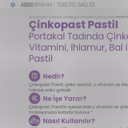
Anasayfa
Ürünler
Kategori
Pastil
Çinkopast
Pastil 
Çinkopast
Pastil
Portakal Tadında Çink
Vitamini, Ihlamur, Bal i
Pastil
Nedir?
Çinkopast Pastil; çinko asetat, c vitamini ve ıhla
takviye edici gıdadır.
Ne İşe Yarar?
Çinkopast Pastil’in içerisindeki c vitamini ve çin
fonksiyonuna katkıda bulunur.”
Nasıl Kullanılır?