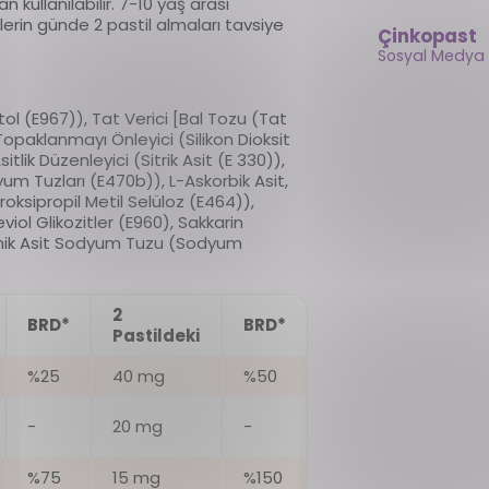
 kullanılabilir. 7-10 yaş arası
nlerin günde 2 pastil almaları tavsiye
Çinkopast
Sosyal Medya 
litol (E967)), Tat Verici [Bal Tozu (Tat
opaklanmayı Önleyici (Silikon Dioksit
tlik Düzenleyici (Sitrik Asit (E 330)),
m Tuzları (E470b)), L-Askorbik Asit,
oksipropil Metil Selüloz (E464)),
eviol Glikozitler (E960), Sakkarin
mik Asit Sodyum Tuzu (Sodyum
2
BRD*
BRD*
Pastildeki
%25
40 mg
%50
-
20 mg
-
%75
15 mg
%150