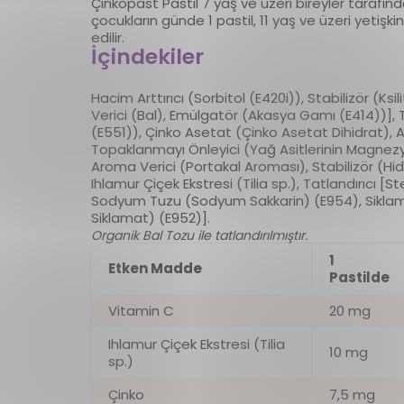
Çinkopast Pastil 7 yaş ve üzeri bireyler tarafından
çocukların günde 1 pastil, 11 yaş ve üzeri yetişki
edilir.
İçindekiler
Hacim Arttırıcı (Sorbitol (E420i)), Stabilizör (Ksi
Verici (Bal), Emülgatör (Akasya Gamı (E414))], T
(E551)), Çinko Asetat (Çinko Asetat Dihidrat), Asi
Topaklanmayı Önleyici (Yağ Asitlerinin Magnezyu
Aroma Verici (Portakal Aroması), Stabilizör (Hidr
Ihlamur Çiçek Ekstresi (Tilia sp.), Tatlandırıcı [St
Sodyum Tuzu (Sodyum Sakkarin) (E954), Sikla
Siklamat) (E952)].
Organik Bal Tozu ile tatlandırılmıştır.
1
Etken Madde
Pastilde
Vitamin C
20 mg
Ihlamur Çiçek Ekstresi (Tilia
10 mg
sp.)
Çinko
7,5 mg