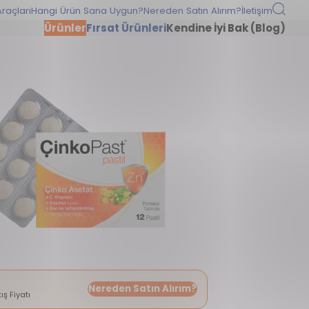
raçları
Hangi Ürün Sana Uygun?
Nereden Satın Alırım?
İletişim
Ürünler
Fırsat Ürünleri
Kendine İyi Bak (Blog)
Nereden Satın Alırım?
ış Fiyatı