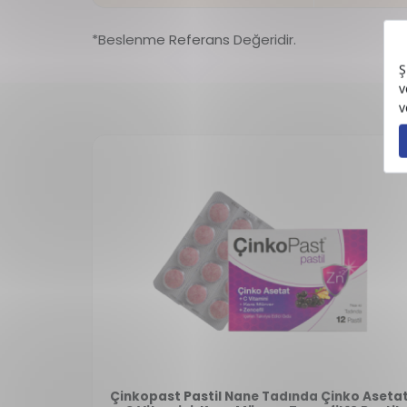
*Beslenme Referans Değeridir.
Çinkopast Pastil Nane Tadında Çinko Asetat