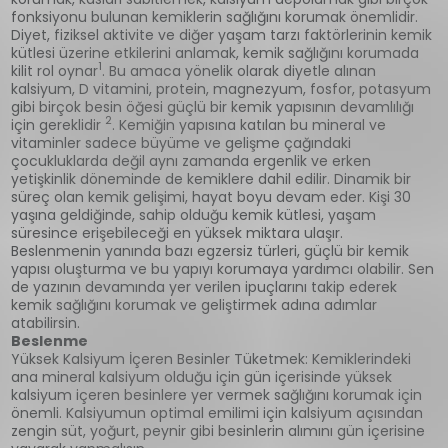
fonksiyonu bulunan kemiklerin sağlığını korumak önemlidir.
Diyet, fiziksel aktivite ve diğer yaşam tarzı faktörlerinin kemik
kütlesi üzerine etkilerini anlamak, kemik sağlığını korumada
1
kilit rol oynar
. Bu amaca yönelik olarak diyetle alınan
kalsiyum, D vitamini, protein, magnezyum, fosfor, potasyum
gibi birçok besin öğesi güçlü bir kemik yapısının devamlılığı
2
için gereklidir
. Kemiğin yapısına katılan bu mineral ve
vitaminler sadece büyüme ve gelişme çağındaki
çocukluklarda değil aynı zamanda ergenlik ve erken
yetişkinlik döneminde de kemiklere dahil edilir. Dinamik bir
süreç olan kemik gelişimi, hayat boyu devam eder. Kişi 30
yaşına geldiğinde, sahip olduğu kemik kütlesi, yaşam
süresince erişebileceği en yüksek miktara ulaşır.
Beslenmenin yanında bazı egzersiz türleri, güçlü bir kemik
yapısı oluşturma ve bu yapıyı korumaya yardımcı olabilir. Sen
de yazının devamında yer verilen ipuçlarını takip ederek
kemik sağlığını korumak ve geliştirmek adına adımlar
atabilirsin.
Beslenme
Yüksek Kalsiyum İçeren Besinler Tüketmek: Kemiklerindeki
ana mineral kalsiyum olduğu için gün içerisinde yüksek
kalsiyum içeren besinlere yer vermek sağlığını korumak için
önemli. Kalsiyumun optimal emilimi için kalsiyum açısından
zengin süt, yoğurt, peynir gibi besinlerin alımını gün içerisine