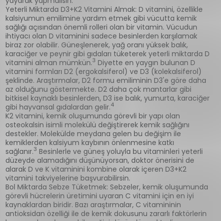
yayarak yapmalısın.
Yeterli Miktarda D3+K2 Vitamini Almak: D vitamini, özellikle
kalsiyumun emilimine yardım etmek gibi vücutta kemik
sağlığı açısından önemli rolleri olan bir vitamin. Vücudun
ihtiyacı olan D vitaminini sadece besinlerden karşılamak
biraz zor olabilir. Güneşlenerek, yağ oranı yüksek balık,
karaciğer ve peynir gibi gıdaları tüketerek yeterli miktarda D
3
vitamini alman mümkün.
Diyette en yaygın bulunan D
vitamini formları D2 (ergokalsiferol) ve D3 (kolekalsiferol)
şeklinde. Araştırmalar, D2 formu emiliminin D3'e göre daha
az olduğunu göstermekte. D2 daha çok mantarlar gibi
bitkisel kaynaklı besinlerden, D3 ise balık, yumurta, karaciğer
4
gibi hayvansal gıdalardan gelir.
K2 vitamini, kemik oluşumunda görevli bir yapı olan
osteokalsin isimli molekülü değiştirerek kemik sağlığını
destekler. Molekülde meydana gelen bu değişim ile
kemiklerden kalsiyum kaybının önlenmesine katkı
3
sağlanır.
Besinlerle ve güneş yoluyla bu vitaminleri yeterli
düzeyde alamadığını düşünüyorsan, doktor önerisini de
alarak D ve K vitaminini kombine olarak içeren D3+K2
vitamini takviyelerine başvurabilirsin.
Bol Miktarda Sebze Tüketmek: Sebzeler, kemik oluşumunda
görevli hücrelerin üretimini uyaran C vitamini için en iyi
kaynaklardan biridir. Bazı araştırmalar, C vitamininin
antioksidan özelliği ile de kemik dokusunu zararlı faktörlerin