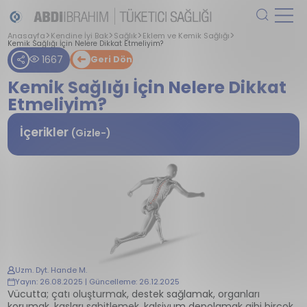
Anasayfa
Kendine İyi Bak
Sağlık
Eklem ve Kemik Sağlığı
Kemik Sağlığı İçin Nelere Dikkat Etmeliyim?
1667
Geri Dön
Kemik Sağlığı İçin Nelere Dikkat
Etmeliyim?
İçerikler
(Gizle-)
Uzm. Dyt. Hande M.
Yayın: 26.08.2025 | Güncelleme: 26.12.2025
Vücutta; çatı oluşturmak, destek sağlamak, organları
korumak, kasları sabitlemek, kalsiyum depolamak gibi birçok