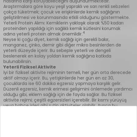
hasarına karşı koruyabileceğini düşündürmektedir.
Araştırmalara göre koyu yeşil yapraklı ve sarı renkli sebzeleri
çokça tüketmek; çocuk ve erişkinlerde kemik sağlığının
geliştirilmesi ve korunmasında etkili olduğunu göstermekte.
Yeterli Protein Alımı: Kemiklerin yaklaşık olarak %50 kadarı
proteinden yapıldığı için sağlıklı kemik kütlesini korumak
4
adına yeterli protein almak önemlidir.
Neyse ki çoğu diyet, kemik sağlığı için gerekli bakır,
manganez, çinko, demir gibi diğer mikro besinlerden de
yeterli düzeyde içerir. Bu sebeple yeterli ve dengeli
beslenerek en kolay yoldan kemik sağlığına katkıda
bulunabilirsin.
Yeterli Fiziksel Aktivite
İyi bir fiziksel aktivite rejiminin temeli, her gün orta derecede
aktif olmayı içerir. Bu, yetişkinlerde her gün en az 30,
çocuklarda ise 60 dakika egzersiz yapmaya karşılık gelir.
Düzenli egzersiz, kemik erimesi gelişimini önlemede yardımcı
olduğu gibi, eklem sağlığı için de fayda sağlar. Bu fiziksel
aktivite rejimi; çeşitli egzersizleri içerebilir. Bir kısmı yürüyüş
veya bahçe işleri gibi rutin aktiviteler olabilir. Ayrıca bu
amaçla dans, aerobik, bisiklete binme, yüzme, tenis, golf ya
5
da koşu gibi farklı sporlar da yapabilirsin.
Kaynakça