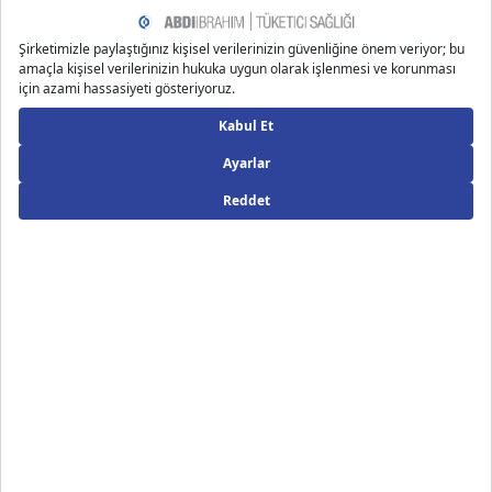
vermesidir. Örneğin, ilk trimester (1-12 hafta) bebeğin
organlarının oluşumu ve gelişimi açısından kritik bir
dönemdir. İkinci trimester (13-26 hafta) boyunca bebeğin
büyümesi hızlanırken, üçüncü trimester (27-40 hafta)
11
doğuma hazırlık dönemidir.
Bu takvim ile her hafta
gebeliğin hangi aşamasında olunduğu, bebeğin boyutunun
ve gelişiminin ne durumda olduğu hakkında bilgi edinmek
mümkündür. Hamileler aynı zamanda gebelik takvimini takip
ederek düzenli doktor kontrollerini de planlayabilir ve gerekli
testlerin zamanını belirleyebilir.
Gebelik Haftaları İlerlerken Dikkat
Edilmesi Gerekenler
Gebelik hesaplama ile hamilelik boyunca süreci yakından
takip ederken anne adaylarının mutlaka dikkat etmesi
gereken bazı konular vardır. Hem anne hem de bebek sağlığı
için gebelik sürecinin her aşamasında hassasiyet
12 13
gösterilmesi gereken bazı önemli noktalar şunlardır:
Düzenli Doktor Kontrolleri: Hamilelik sürecinde hem annenin
hem de bebeğin sağlığı düzenli olarak kadın hastalıkları ve
doğum uzmanları tarafından takip edilmelidir. Özellikle ilk
trimesterdeki muayeneler bebeğin gelişim durumu ve olası
risklerin belirlenmesi açısından, gebeliğin son dönemlerindeki
muayeneler ise bebeğin geliş pozisyonu, doğum planlaması
ve erken doğum riskleri gibi durumların değerlendirilmesi