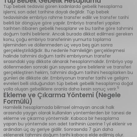
Tüp Bebek Gebelik Hesaplama
Tüp bebek tedavisi gören kadınlarda gebelik hesaplama
işlemi, son adet tarihine dayalı değildir. Tüp bebek
tedavisinde embriyo rahme transfer edilir ve transfer tarihi
belirli bir döngüye göre yapılır. Embriyo transferi yapılan
tarihten itibaren gebelik hesaplanır ve bu tarihe göre tahmini
doğum tarihi belirlenir. Ancak burada dikkat edilmesi gereken
konu, çoğu embriyo transferinin yumurta toplama
işleminden ve döllenmeden üç veya beş gün sonra
gerçekleştirildiğidir. Bu nedenle hamileliğin gerçekleşmesi
halinde tahmini doğum tarihi embriyonun transfer
sırasındaki yaşı dikkate alınarak hesaplanmalıdır. Embriyo yaşı
döllenmeden sonraki gün sayısına göre belirlenir ve transferi
gerçekleştiren hekim, tahmini doğum tarihini hesaplarken bu
günleri de dikkate alır. Embriyonun transfer tarihi ve gelişim
evreleri belli olduğundan tüp bebek gebelik hesaplama doğal
5
yolla oluşan gebeliklere oranla daha kesin sonuç verir.
Ekleme ve Çıkarma Yöntemi (Negele
Formülü)
Hamilelik hesaplamada bilimsel olmayan ancak halk
arasında yaygın olarak kullanılan yöntemlerden bir tanesi de
ekleme ve çıkarma yöntemidir. Kabaca bir hesaplama
yapan bu yöntemde son adet tarihinin üzerine 1 yıl eklenir ve
ardından üç ay geriye gidilir. Sonrasında 7 gün daha
eklenerek tahmini doğum tarihi kabaca elde edilmiş olur.