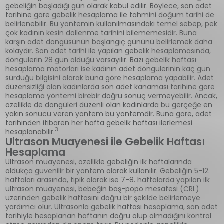
gebeliğin başladığı gün olarak kabul edilir. Böylece, son adet
tarihine göre gebelik hesaplama ile tahmini doğum tarihi de
belirlenebilir. Bu yöntemin kullanılmasındaki temel sebep, pek
çok kadının kesin döllenme tarihini bilememesidir. Buna
karşın adet döngüsünün başlangıç gününü belirlemek daha
kolaydır. Son adet tarihi ile yapılan gebelik hesaplamasında,
döngülerin 28 gün olduğu varsayılır. Bazı gebelik haftası
hesaplama motorları ise kadının adet döngülerinin kaç gün
sürdüğü bilgisini alarak buna göre hesaplama yapabilir. Adet
düzensizliği olan kadınlarda son adet kanaması tarihine göre
hesaplama yöntemi birebir doğru sonuç vermeyebilir. Ancak,
özellikle de döngüleri düzenli olan kadınlarda bu gerçeğe en
yakın sonucu veren yöntem bu yöntemdir. Buna göre, adet
tarihinden itibaren her hafta gebelik haftası ilerlemesi
3
hesaplanabilir.
Ultrason Muayenesi ile Gebelik Haftası
Hesaplama
Ultrason muayenesi, özellikle gebeliğin ilk haftalarında
oldukça güvenilir bir yöntem olarak kullanılır. Gebeliğin 5-12.
haftaları arasında, tipik olarak ise 7-8. haftalarda yapılan ilk
ultrason muayenesi, bebeğin baş-popo mesafesi (CRL)
üzerinden gebelik haftasını doğru bir şekilde belirlemeye
yardımcı olur. Ultrasonla gebelik haftası hesaplama, son adet
tarihiyle hesaplanan haftanın doğru olup olmadığını kontrol