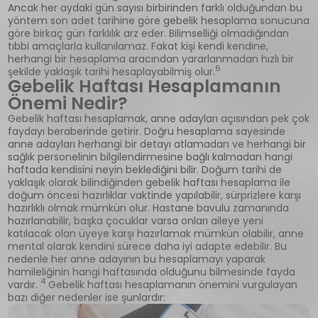
Ancak her aydaki gün sayısı birbirinden farklı olduğundan bu
yöntem son adet tarihine göre gebelik hesaplama sonucuna
göre birkaç gün farklılık arz eder. Bilimselliği olmadığından
tıbbi amaçlarla kullanılamaz. Fakat kişi kendi kendine,
herhangi bir hesaplama aracından yararlanmadan hızlı bir
6
şekilde yaklaşık tarihi hesaplayabilmiş olur.
Gebelik Haftası Hesaplamanın
Önemi Nedir?
Gebelik haftası hesaplamak, anne adayları açısından pek çok
faydayı beraberinde getirir. Doğru hesaplama sayesinde
anne adayları herhangi bir detayı atlamadan ve herhangi bir
sağlık personelinin bilgilendirmesine bağlı kalmadan hangi
haftada kendisini neyin beklediğini bilir. Doğum tarihi de
yaklaşık olarak bilindiğinden gebelik haftası hesaplama ile
doğum öncesi hazırlıklar vaktinde yapılabilir, sürprizlere karşı
hazırlıklı olmak mümkün olur. Hastane bavulu zamanında
hazırlanabilir, başka çocuklar varsa onları aileye yeni
katılacak olan üyeye karşı hazırlamak mümkün olabilir, anne
mental olarak kendini sürece daha iyi adapte edebilir. Bu
nedenle her anne adayının bu hesaplamayı yaparak
hamileliğinin hangi haftasında olduğunu bilmesinde fayda
4
vardır.
Gebelik haftası hesaplamanın önemini vurgulayan
bazı diğer nedenler ise şunlardır: