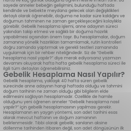
sayede anneler bebeğin gelişimini, bulunduğu haftada
kendinde ve bebekte meydana gelecek olan değişiklikleri
detaylı olarak öğrenebilir, doğuma ne kadar süre kaldığını ve
doğumun tahminen ne zaman gerçekleşeceğini kolaylıkla
görebilir. Gebelik hesaplama işlemi, anne adayının süreci
yakından takip etmesi ve sağlıklı bir doğuma hazırlık
yapabilmesi açısından önem taşır. Bu hesaplamalar, doğum
zamanına yönelik hazırlıkları tamamlamak, rutin kontrolleri
doğru zamanda yaptırmak ve gerekli testleri zamanında
uygulamak için bir rehber niteliğindedir. Siz de “Gebelik
hesaplama nasıl yapılır?” diye merak ediyorsanız yazımızın
devamını okuyarak hafta hafta gebelik hesaplama süreci ile
ilgili tüm detayları öğrenebilirsiniz.
Gebelik Hesaplama Nasıl Yapılır?
Gebelik hesaplama, yaklaşık 40 hafta süren gebelik
sürecinde anne adayının hangi haftada olduğu ve tahmini
doğum tarihinin ne zaman olduğu gibi bilgilerin elde
edilmesini sağlayan hesaplamadır. Özellikle de hamile
olduğunu yeni öğrenen anneler “Gebelik hesaplama nasıl
yapılır?” için gebelik hesaplamasının yapılması gerekir.
Hesaplamanın en yaygın yöntemi, son adet tarihini esas
alarak mevcut haftanın ve doğum zamanının
belirlenmesidir. Tıbbi olarak gebelik; sanılanın aksine
döllenme tarihinden itibaren değil, son adet döngüsünün ilk