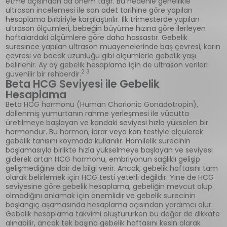
etme açısından da önem taşır. Bu nedenle genellikle
ultrason incelemesi ile son adet tarihine göre yapılan
hesaplama birbiriyle karşılaştırılır. İlk trimesterde yapılan
ultrason ölçümleri, bebeğin büyüme hızına göre ilerleyen
haftalardaki ölçümlere göre daha hassastır. Gebelik
süresince yapılan ultrason muayenelerinde baş çevresi, karın
çevresi ve bacak uzunluğu gibi ölçümlerle gebelik yaşı
belirlenir. Ay ay gebelik hesaplama için de ultrason verileri
2 3
güvenilir bir rehberdir.
Beta HCG Seviyesi ile Gebelik
Hesaplama
Beta HCG hormonu (Human Chorionic Gonadotropin),
döllenmiş yumurtanın rahme yerleşmesi ile vücutta
üretilmeye başlayan ve kandaki seviyesi hızla yükselen bir
hormondur. Bu hormon, idrar veya kan testiyle ölçülerek
gebelik tanısını koymada kullanılır. Hamilelik sürecinin
başlamasıyla birlikte hızla yükselmeye başlayan ve seviyesi
giderek artan HCG hormonu, embriyonun sağlıklı gelişip
gelişmediğine dair de bilgi verir. Ancak, gebelik haftasını tam
olarak belirlemek için HCG testi yeterli değildir. Yine de HCG
seviyesine göre gebelik hesaplama, gebeliğin mevcut olup
olmadığını anlamak için önemlidir ve gebelik sürecinin
başlangıç aşamasında hesaplama açısından yardımcı olur.
Gebelik hesaplama takvimi oluştururken bu değer de dikkate
alınabilir, ancak tek başına gebelik haftasını kesin olarak