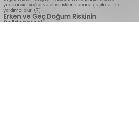
yapılmasını sağlar ve olası risklerin önüne geçilmesine
yardımcı olur. (7)
Erken ve Geç Doğum Riskinin
Belirlenmesi
Doğumun ne zaman gerçekleşeceğini bilmek, anne ve
bebek sağlığı açısından önemlidir. Erken doğum riski bulunan
hamileliklerde gebelik haftasının doğru hesaplanması,
doktorların gerekli önlemleri almasına ve bazı durumlarda
buna göre karar almasına olanak tanır. Aynı şekilde doğum
gecikmesi durumunda da anne ve bebeğin sağlık durumu
izlenir ve gerektiğinde riskleri önlemek adına tıbbi müdahale
7
ile doğum başlatılabilir.
Doğum Tarihinin Belirlenmesi
Gebelik hesaplama takvimi ile tahmini doğum tarihinin
belirlenmesi, anne adayının doğuma hazırlık yapabilmesi için
gereklidir. Doğum tarihi belli olduğunda, annenin psikolojik ve
fiziksel olarak doğuma hazırlanması kolaylaşır.
Gebelik Neden Son Adet Tarihine
Göre Hesaplanır?
Hamile olduğunu öğrenen ve hesaplamalara başlayan pek
çok kadının kafasındaki soru işaretlerinden bir tanesi de
gebeliğin neden son adet tarihine göre hesaplandığıdır.
Gebelik haftası hesaplama işlemi çoğunlukla son adet