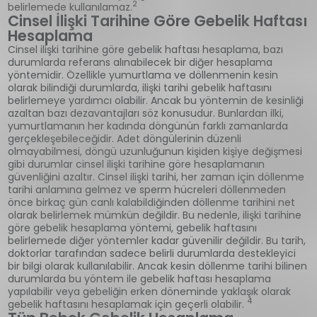
2
belirlemede kullanılamaz.
Cinsel İlişki Tarihine Göre Gebelik Haftası
Hesaplama
Cinsel ilişki tarihine göre gebelik haftası hesaplama, bazı
durumlarda referans alınabilecek bir diğer hesaplama
yöntemidir. Özellikle yumurtlama ve döllenmenin kesin
olarak bilindiği durumlarda, ilişki tarihi gebelik haftasını
belirlemeye yardımcı olabilir. Ancak bu yöntemin de kesinliği
azaltan bazı dezavantajları söz konusudur. Bunlardan ilki,
yumurtlamanın her kadında döngünün farklı zamanlarda
gerçekleşebileceğidir. Adet döngülerinin düzenli
olmayabilmesi, döngü uzunluğunun kişiden kişiye değişmesi
gibi durumlar cinsel ilişki tarihine göre hesaplamanın
güvenliğini azaltır. Cinsel ilişki tarihi, her zaman için döllenme
tarihi anlamına gelmez ve sperm hücreleri döllenmeden
önce birkaç gün canlı kalabildiğinden döllenme tarihini net
olarak belirlemek mümkün değildir. Bu nedenle, ilişki tarihine
göre gebelik hesaplama yöntemi, gebelik haftasını
belirlemede diğer yöntemler kadar güvenilir değildir. Bu tarih,
doktorlar tarafından sadece belirli durumlarda destekleyici
bir bilgi olarak kullanılabilir. Ancak kesin döllenme tarihi bilinen
durumlarda bu yöntem ile gebelik haftası hesaplama
yapılabilir veya gebeliğin erken döneminde yaklaşık olarak
4
gebelik haftasını hesaplamak için geçerli olabilir.