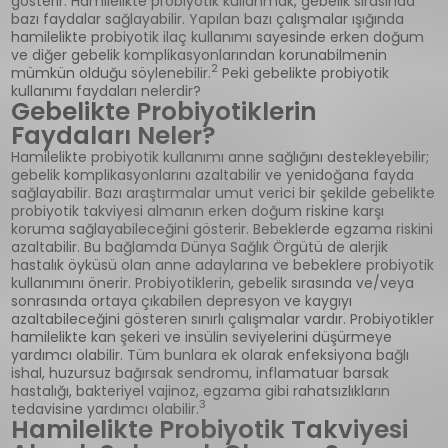
gösterir. Hamilelikte probiyotik kullanmak, gebelik sırasında
bazı faydalar sağlayabilir. Yapılan bazı çalışmalar ışığında
hamilelikte probiyotik ilaç kullanımı sayesinde erken doğum
ve diğer gebelik komplikasyonlarından korunabilmenin
2
mümkün olduğu söylenebilir.
Peki gebelikte probiyotik
kullanımı faydaları nelerdir?
Gebelikte Probiyotiklerin
Faydaları Neler?
Hamilelikte probiyotik kullanımı anne sağlığını destekleyebilir;
gebelik komplikasyonlarını azaltabilir ve yenidoğana fayda
sağlayabilir. Bazı araştırmalar umut verici bir şekilde gebelikte
probiyotik takviyesi almanın erken doğum riskine karşı
koruma sağlayabileceğini gösterir. Bebeklerde egzama riskini
azaltabilir. Bu bağlamda Dünya Sağlık Örgütü de alerjik
hastalık öyküsü olan anne adaylarına ve bebeklere probiyotik
kullanımını önerir. Probiyotiklerin, gebelik sırasında ve/veya
sonrasında ortaya çıkabilen depresyon ve kaygıyı
azaltabileceğini gösteren sınırlı çalışmalar vardır. Probiyotikler
hamilelikte kan şekeri ve insülin seviyelerini düşürmeye
yardımcı olabilir. Tüm bunlara ek olarak enfeksiyona bağlı
ishal, huzursuz bağırsak sendromu, inflamatuar barsak
hastalığı, bakteriyel vajinoz, egzama gibi rahatsızlıkların
3
tedavisine yardımcı olabilir.
Hamilelikte Probiyotik Takviyesi