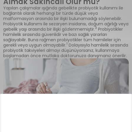
Almak Sakıncalı Olur mu?
Yapılan çalışmalar ışığında gebelikte probiyotik kullanımı ile
bağlantılı olarak herhangi bir türde düşük veya
malformasyon arasında bir ilişki bulunamadığı söylenebilir.
Probiyotik kullanımı ile sezaryen insidansı, doğum ağırlığı veya
3
gebelik yaşı arasında bir ilişki gözlenmemiştir.
Probiyotikler
hamilelik sırasında güvenlidir ve bazı sağlık yararları
sağlayabilir. Buna rağmen probiyotikler tüm hamileler için
1
gerekli veya uygun olmayabilir.
Dolayısıyla hamilelik sırasında
probiyotik takviyeleri almayı düşünüyorsanız, kullanmaya
başlamadan önce mutlaka doktorunuza danışmanız önerilir.
Uyarı: Bu metin kişileri konu özelinde objektif bir
şekilde bilgilendirme amaçlı yazılmıştır.