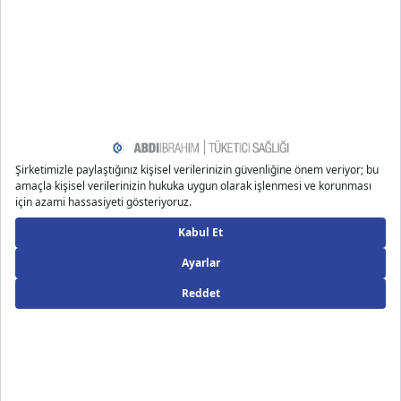
ding-diarrhea-treatment
https://www.webmd.com/digestive-disorders/diarrhea-s
tomach-flu
https://www.webmd.com/digestive-disorders/understan
ding-diarrhea-treatment
https://scijournals.onlinelibrary.wiley.com/doi/abs/10.100
2/jsfa.7461
https://www.medicalnewstoday.com/articles/320124
Önerilen Bloglar