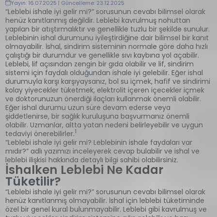
Yayın: 16.07.2025 | Güncelleme: 23.12.2025
“Leblebi ishale iyi gelir mi?” sorusunun cevabı bilimsel olarak
henüz kanıtlanmış değildir. Leblebi kavrulmuş nohuttan
yapılan bir atıştırmalıktır ve genellikle tuzlu bir şekilde sunulur.
Leblebinin ishal durumunu iyileştirdiğine dair bilimsel bir kanıt
olmayabilir. İshal, sindirim sisteminin normale göre daha hızlı
çalıştığı bir durumdur ve genellikle sıvı kaybına yol açabilir.
Leblebi, lif açısından zengin bir gıda olabilir ve lif, sindirim
sistemi için faydalı olduğundan ishale iyi gelebilir. Eğer ishal
durumuyla karşı karşıyaysanız, bol su içmek, hafif ve sindirimi
kolay yiyecekler tüketmek, elektrolit içeren içecekler içmek
ve doktorunuzun önerdiği ilaçları kullanmak önemli olabilir.
Eğer ishal durumu uzun süre devam ederse veya
şiddetlenirse, bir sağlık kuruluşuna başvurmanız önemli
olabilir. Uzmanlar, altta yatan nedeni belirleyebilir ve uygun
1
tedaviyi önerebilirler.
“Leblebi ishale iyi gelir mi? Leblebinin ishale faydaları var
mıdır?” adlı yazımızı inceleyerek cevap bulabilir ve ishal ve
leblebi ilişkisi hakkında detaylı bilgi sahibi olabilirsiniz.
İshalken Leblebi Ne Kadar
Tüketilir?
“Leblebi ishale iyi gelir mi?” sorusunun cevabı bilimsel olarak
henüz kanıtlanmış olmayabilir. İshal için leblebi tüketiminde
özel bir genel kural bulunmayabilir. Leblebi gibi kavrulmuş ve