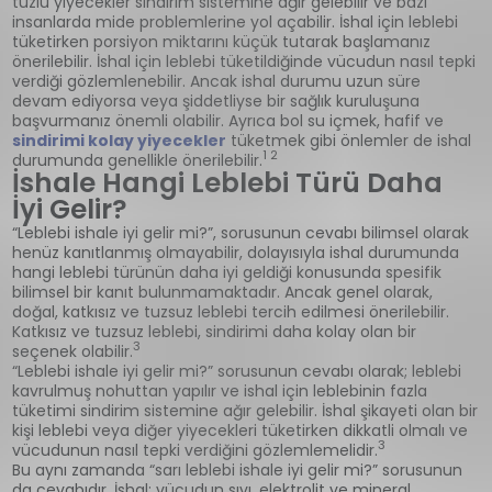
tuzlu yiyecekler sindirim sistemine ağır gelebilir ve bazı
insanlarda mide problemlerine yol açabilir. İshal için leblebi
tüketirken porsiyon miktarını küçük tutarak başlamanız
önerilebilir. İshal için leblebi tüketildiğinde vücudun nasıl tepki
verdiği gözlemlenebilir. Ancak ishal durumu uzun süre
devam ediyorsa veya şiddetliyse bir sağlık kuruluşuna
başvurmanız önemli olabilir. Ayrıca bol su içmek, hafif ve
sindirimi kolay yiyecekler
tüketmek gibi önlemler de ishal
1 2
durumunda genellikle önerilebilir.
İshale Hangi Leblebi Türü Daha
İyi Gelir?
“Leblebi ishale iyi gelir mi?”, sorusunun cevabı bilimsel olarak
henüz kanıtlanmış olmayabilir, dolayısıyla ishal durumunda
hangi leblebi türünün daha iyi geldiği konusunda spesifik
bilimsel bir kanıt bulunmamaktadır. Ancak genel olarak,
doğal, katkısız ve tuzsuz leblebi tercih edilmesi önerilebilir.
Katkısız ve tuzsuz leblebi, sindirimi daha kolay olan bir
3
seçenek olabilir.
“Leblebi ishale iyi gelir mi?” sorusunun cevabı olarak; leblebi
kavrulmuş nohuttan yapılır ve ishal için leblebinin fazla
tüketimi sindirim sistemine ağır gelebilir. İshal şikayeti olan bir
kişi leblebi veya diğer yiyecekleri tüketirken dikkatli olmalı ve
3
vücudunun nasıl tepki verdiğini gözlemlemelidir.
Bu aynı zamanda “sarı leblebi ishale iyi gelir mi?” sorusunun
da cevabıdır. İshal; vücudun sıvı, elektrolit ve mineral