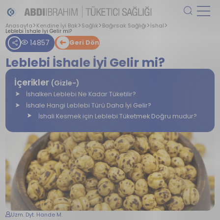
Anasayfa
Kendine İyi Bak
Sağlık
Bağırsak Sağlığı
İshal
Leblebi İshale İyi Gelir mi?
14857
Geri Dön
Leblebi İshale İyi Gelir mi?
İçerikler
(Gizle-)
İshalken Leblebi Ne Kadar Tüketilir?
İshale Hangi Leblebi Türü Daha İyi Gelir?
İshali Kesmek için Leblebi Tüketmek Doğru mudur?
Uzm. Dyt. Hande M.