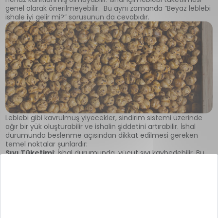
genel olarak önerilmeyebilir. Bu aynı zamanda “Beyaz leblebi
ishale iyi gelir mi?” sorusunun da cevabıdır.
Leblebi gibi kavrulmuş yiyecekler, sindirim sistemi üzerinde
ağır bir yük oluşturabilir ve ishalin şiddetini artırabilir. İshal
durumunda beslenme açısından dikkat edilmesi gereken
temel noktalar şunlardır:
Sıvı Tüketimi
: İshal durumunda, vücut sıvı kaybedebilir. Bu
kaybı telafi etmek ve dehidrasyonu önlemek için bol su
içmek önemli olabilir. Elektrolit içeren içecekler de kaybedilen
tuzları ve mineralleri yerine koymak için faydalı olabilir.
Hafif ve Sindirimi Kolay Yiyecekler
: İshal durumunda,
mide ve bağırsakları rahatlatmak için hafif ve kolay sindirilen
yiyecekler tüketmek önemli olabilir. Pirinç, muz, elma püresi
gibi yiyecekler genellikle ishal durumunda önerilebilir.