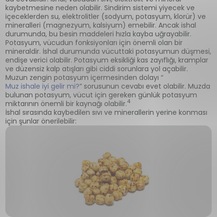
kaybetmesine neden olabilir. Sindirim sistemi yiyecek ve
içeceklerden su, elektrolitler (sodyum, potasyum, klorür) ve
mineralleri (magnezyum, kalsiyum) emebilir. Ancak ishal
durumunda, bu besin maddeleri hızla kayba uğrayabilir.
Potasyum, vücudun fonksiyonları için önemli olan bir
mineraldir. İshal durumunda vücuttaki potasyumun düşmesi,
endişe verici olabilir. Potasyum eksikliği kas zayıflığı, kramplar
ve düzensiz kalp atışları gibi ciddi sorunlara yol açabilir.
Muzun zengin potasyum içermesinden dolayı “
Muz ishale iyi gelir mi?
” sorusunun cevabı evet olabilir. Muzda
bulunan potasyum, vücut için gereken günlük potasyum
4
miktarının önemli bir kaynağı olabilir.
İshal sırasında kaybedilen sıvı ve minerallerin yerine konması
için şunlar önerilebilir: