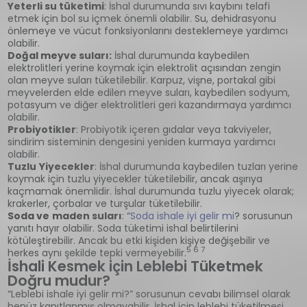
Yeterli su tüketimi
: İshal durumunda sıvı kaybını telafi
etmek için bol su içmek önemli olabilir. Su, dehidrasyonu
önlemeye ve vücut fonksiyonlarını desteklemeye yardımcı
olabilir.
Doğal meyve suları:
İshal durumunda kaybedilen
elektrolitleri yerine koymak için elektrolit açısından zengin
olan meyve suları tüketilebilir. Karpuz, vişne, portakal gibi
meyvelerden elde edilen meyve suları, kaybedilen sodyum,
potasyum ve diğer elektrolitleri geri kazandırmaya yardımcı
olabilir.
Probiyotikler
: Probiyotik içeren gıdalar veya takviyeler,
sindirim sisteminin dengesini yeniden kurmaya yardımcı
olabilir.
Tuzlu
Yiyecekler
: İshal durumunda kaybedilen tuzları yerine
koymak için tuzlu yiyecekler tüketilebilir, ancak aşırıya
kaçmamak önemlidir. İshal durumunda tuzlu yiyecek olarak;
krakerler, çorbalar ve turşular tüketilebilir.
Soda ve
maden suları
: “
Soda ishale iyi gelir mi
? sorusunun
yanıtı hayır olabilir. Soda tüketimi ishal belirtilerini
kötüleştirebilir. Ancak bu etki kişiden kişiye değişebilir ve
5 6 7
herkes aynı şekilde tepki vermeyebilir.
İshali Kesmek için Leblebi Tüketmek
Doğru mudur?
“Leblebi ishale iyi gelir mi?” sorusunun cevabı bilimsel olarak
henüz kanıtlanmış olmayabilir. İshal için leblebi tüketilmesi