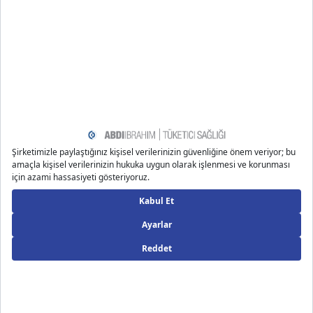
www.healthline.com/nutrition/chromium-foods
www.webmd.com/diet/supplement-guide-chromium
www.medicinenet.com/what_are_the_signs_of_chromi
um_deficiency/article.htm
www.osha.gov/sites/default/files/publications/hexavale
nt_chromium.pdf
Önerilen Bloglar