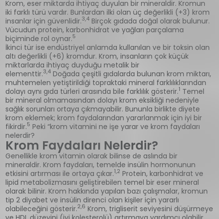
Krom, eser miktarda ihtiyaç duyulan bir mineraldir. Kromun
iki farklı türü vardır. Bunlardan ilki olan üç değerlikli (+3) krom
3,4
insanlar için güvenlidir.
Birçok gıdada doğal olarak bulunur.
Vücudun protein, karbonhidrat ve yağları parçalama
5
biçiminde rol oynar.
İkinci tür ise endüstriyel anlamda kullanılan ve bir toksin olan
altı değerlikli (+6) kromdur. Krom, insanların çok küçük
miktarlarda ihtiyaç duyduğu metalik bir
3,4
elementtir.
Doğada çeşitli gıdalarda bulunan krom miktarı,
muhtemelen yetiştirildiği topraktaki mineral farklılıklarından
1
dolayı aynı gıda türleri arasında bile farklılık gösterir.
Temel
bir mineral olmamasından dolayı krom eksikliği nedeniyle
sağlık sorunları ortaya çıkmayabilir. Bununla birlikte diyete
krom eklemek; krom faydalarından yararlanmak için iyi bir
5
fikirdir.
Peki “krom vitamini ne işe yarar ve krom faydaları
nelerdir?
Krom Faydaları Nelerdir?
Genellikle krom vitamin olarak bilinse de aslında bir
mineraldir. Krom faydaları, temelde insülin hormonunun
1,2
etkisini artırması ile ortaya çıkar.
Protein, karbonhidrat ve
lipid metabolizmasını geliştirebilen temel bir eser mineral
olarak bilinir. Krom hakkında yapılan bazı çalışmalar, kromun
tip 2 diyabet ve insülin direnci olan kişiler için yararlı
2,6
olabileceğini gösterir.
Krom, trigliserit seviyesini düşürmeye
ve HDL düzeyini (iyi kolesterolü) artırmaya yardımcı olabilir.