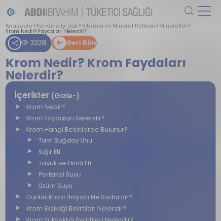
Anasayfa
Kendine İyi Bak
Vitamin ve Mineral Rehberi
Mineraller
Krom Nedir? Faydaları Nelerdir?
3328
Geri Dön
Krom Nedir? Krom Faydaları
Nelerdir?
İçerikler
(Gizle-)
Krom Nedir?
Krom Faydaları Nelerdir?
Krom Hangi Besinlerde Bulunur?
Tam Buğday Unu
Sığır Eti
Tavuk ve Hindi Eti
Portakal Suyu
Üzüm Suyu
Günlük Krom İhtiyacı Ne Kadardır?
Krom Eksikliği Belirtileri Nelerdir?
Krom Yüksekliği Belirtileri Nelerdir?