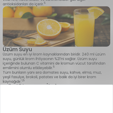
5
antioksidanları da içerir.
Üzüm Suyu
Üzüm suyu en iyi krom kaynaklarından biridir. 240 ml üzüm
suyu, günlük krom ihtiyacının %21’ni sağlar. Üzüm suyu
içeriğinde bulunan C vitamini de kromun vücut tarafından
5
emilimini olumlu etkileyebilir.
Tüm bunların yanı sıra domates suyu, kahve, elma, muz,
yeşil fasulye, brokoli, patates ve balık da iyi birer krom
1,5
kaynağıdır.
Günlük Krom İhtiyacı Ne
Kadardır?
Krom mineralinin günlük olarak ihtiyaç duyulan miktarı yaşa,
ve cinsiyete göre farklılık gösterebilir. Krom eksikliği
görülmemesi için gıdalar yoluyla; 19-50 yaş arası erkeklerin
günlük 35 mcg; 19-50 yaş arası kadınların ise 25 mcg krom