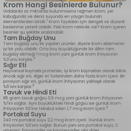
Krom Hangi Besinlerde Bulunur?
Gıdalarda az miktarda bulunmasına rağmen krom, yer
kabuğunda ve deniz suyunda en yaygın bulunan
1
elementlerden biridir.
Krom faydaları için dengeli ve düzenli
beslenme yeterli olabilir. Peki krom nelerde var? Krom içeren
besinler şu şekilde sıralanabilir:
Tam Buğday Unu
Tam buğday unu ile yapılan ürünler, diyete krom eklemenin
iyi bir yolu olabilir. Orta boy büyüklüğünde bir dilim tam
buğday ekmeği 1 mcg krom yani günlük krom ihtiyacının
5
%3'ünü karşılar.
Sığır Eti
Hayvansal kaynaklı proteinler, iyi krom kaynakları olarak bilinir.
Ancak sığır eti, diğer et türlerinden daha fazla krom içerir. Bir
porsiyon sığır eti, günlük krom ihtiyacının yaklaşık olarak
5
%6'sını karşılar.
Tavuk ve Hindi Eti
85 gram tavuk göğsü 0,5 mcg yani günlük krom ihtiyacının
%1'ini sağlar. Aynı büyüklükteki hindi göğsü ise günlük krom
5
ihtiyacının %5’ine tekabül eden 1,7 mcg krom içerir.
Portakal Suyu
240 ml portakal suyu 2,2 mcg krom içerir. Günlük krom
ihtiyacının %6’sını sağlar. Bunun yanı sıra portakal suyu; C
vitamini, flavonoidler ve karotenoidler gibi diğer