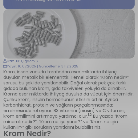
Uzm. Dr. Çiğdem Ş.
Yayın: 10.07.2025 | Güncelleme: 31.12.2025
Krom, insan vücudu tarafından eser miktarda ihtiyaç
duyulan metalik bir elementtir. Temel olarak “Krom nedir?”
sorusu bu şekilde yanıtlanabilir. Doğal olarak pek çok farklı
gıdada bulunan krom, gıda takviyeleri yoluyla da alınabilir.
Kroma eser miktarda ihtiyaç duyulsa da vücut için önemlidir.
Çünkü krom, insülin hormonunun etkisini artırır. Ayrıca
karbonhidrat, protein ve yağların parçalanmasında;
emilmesinde rol oynar. B3 vitamini (niasin) ve C vitamini,
1,2
krom emilimini artırmaya yardımcı olur.
Bu yazıda “Krom
minerali nedir?”, “Krom ne işe yarar?” ve “Krom ne için
kullanılır?” gibi soruların yanıtlarını bulabilirsiniz.
Krom Nedir?