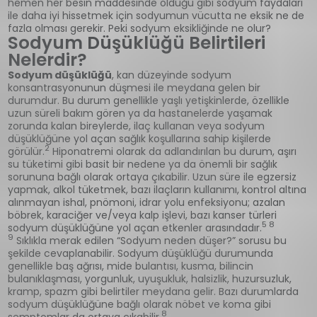
hemen her besin maddesinde olduğu gibi sodyum faydaları
ile daha iyi hissetmek için sodyumun vücutta ne eksik ne de
fazla olması gerekir. Peki sodyum eksikliğinde ne olur?
Sodyum Düşüklüğü Belirtileri
Nelerdir?
Sodyum düşüklüğü
, kan düzeyinde sodyum
konsantrasyonunun düşmesi ile meydana gelen bir
durumdur. Bu durum genellikle yaşlı yetişkinlerde, özellikle
uzun süreli bakım gören ya da hastanelerde yaşamak
zorunda kalan bireylerde, ilaç kullanan veya sodyum
düşüklüğüne yol açan sağlık koşullarına sahip kişilerde
2
görülür.
Hiponatremi olarak da adlandırılan bu durum, aşırı
su tüketimi gibi basit bir nedene ya da önemli bir sağlık
sorununa bağlı olarak ortaya çıkabilir. Uzun süre ile egzersiz
yapmak, alkol tüketmek, bazı ilaçların kullanımı, kontrol altına
alınmayan ishal, pnömoni, idrar yolu enfeksiyonu; azalan
böbrek, karaciğer ve/veya kalp işlevi, bazı kanser türleri
5 8
sodyum düşüklüğüne yol açan etkenler arasındadır.
9
Sıklıkla merak edilen “Sodyum neden düşer?” sorusu bu
şekilde cevaplanabilir. Sodyum düşüklüğü durumunda
genellikle baş ağrısı, mide bulantısı, kusma, bilincin
bulanıklaşması, yorgunluk, uyuşukluk, halsizlik, huzursuzluk,
kramp, spazm gibi belirtiler meydana gelir. Bazı durumlarda
sodyum düşüklüğüne bağlı olarak nöbet ve koma gibi
8