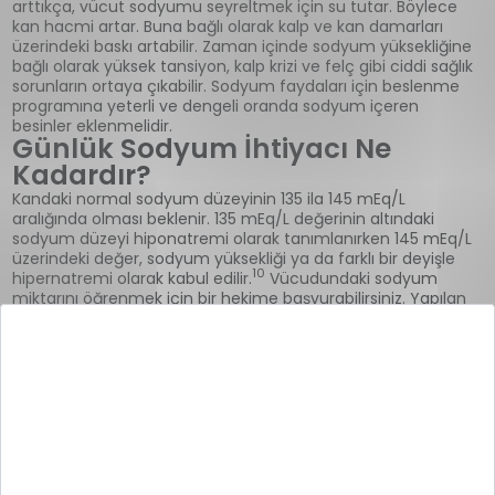
arttıkça, vücut sodyumu seyreltmek için su tutar. Böylece
kan hacmi artar. Buna bağlı olarak kalp ve kan damarları
üzerindeki baskı artabilir. Zaman içinde sodyum yüksekliğine
bağlı olarak yüksek tansiyon, kalp krizi ve felç gibi ciddi sağlık
sorunların ortaya çıkabilir. Sodyum faydaları için beslenme
programına yeterli ve dengeli oranda sodyum içeren
besinler eklenmelidir.
Günlük Sodyum İhtiyacı Ne
Kadardır?
Kandaki normal sodyum düzeyinin 135 ila 145 mEq/L
aralığında olması beklenir. 135 mEq/L değerinin altındaki
sodyum düzeyi hiponatremi olarak tanımlanırken 145 mEq/L
üzerindeki değer, sodyum yüksekliği ya da farklı bir deyişle
10
hipernatremi olarak kabul edilir.
Vücudundaki sodyum
miktarını öğrenmek için bir hekime başvurabilirsiniz. Yapılan
kan testi ile vücudunuzdaki sodyum miktarı öğrenilebilir.
FDA tarafından yetişkinler için önerilen günlük sodyum alım
miktarı, en fazla 2300 mg’dir. Bu miktar yaklaşık olarak bir çay
kaşığı sofra tuzu kadardır. Bu değeri aştığınızdan şüphe
ediyorsanız mümkün olduğunca paketli gıdalardan
kaçınabilir ve kendi yemeğinizi pişirmeyi deneyebilirsiniz.
Yemeklere lezzet katmak için tuz yerine tuz içermeyen
baharatları kullanabilirsiniz. Paketli atıştırmalıklar yerine
11
mevsim sebzelerini ve meyvelerini tüketebilirsiniz.
Tadına