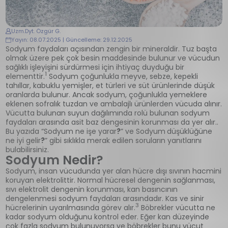
Uzm.Dyt. Özgür G.
Yayın: 08.07.2025 | Güncelleme: 29.12.2025
Sodyum faydaları açısından zengin bir mineraldir. Tuz başta
olmak üzere pek çok besin maddesinde bulunur ve vücudun
sağlıklı işleyişini sürdürmesi için ihtiyaç duyduğu bir
1
elementtir.
Sodyum çoğunlukla meyve, sebze, kepekli
tahıllar, kabuklu yemişler, et türleri ve süt ürünlerinde düşük
oranlarda bulunur. Ancak sodyum, çoğunlukla yemeklere
eklenen sofralık tuzdan ve ambalajlı ürünlerden vücuda alınır.
Vücutta bulunan suyun dağılımında rolü bulunan sodyum
faydaları arasında asit baz dengesinin korunması da yer alır..
Bu yazıda “Sodyum ne işe yarar
?
” ve Sodyum
düşüklüğüne
ne iyi gelir
?
” gibi sıklıkla merak edilen soruların yanıtlarını
bulabilirsiniz.
Sodyum Nedir?
Sodyum, insan vücudunda yer alan hücre dışı sıvının hacmini
koruyan elektrolittir. Normal hücresel dengenin sağlanması,
sıvı elektrolit dengenin korunması, kan basıncının
dengelenmesi sodyum faydaları arasındadır. Kas ve sinir
3
hücrelerinin uyarılmasında görev alır.
Böbrekler vücutta ne
kadar sodyum olduğunu kontrol eder. Eğer kan düzeyinde
çok fazla sodyum bulunuyorsa ve böbrekler bunu vücut