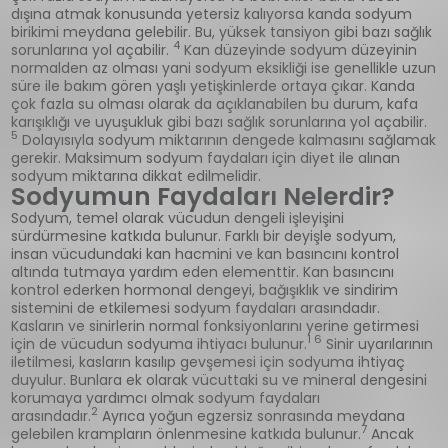
dışına atmak konusunda yetersiz kalıyorsa kanda sodyum
birikimi meydana gelebilir. Bu, yüksek tansiyon gibi bazı sağlık
4
sorunlarına yol açabilir.
Kan düzeyinde sodyum düzeyinin
normalden az olması yani sodyum eksikliği ise genellikle uzun
süre ile bakım gören yaşlı yetişkinlerde ortaya çıkar. Kanda
çok fazla su olması olarak da açıklanabilen bu durum, kafa
karışıklığı ve uyuşukluk gibi bazı sağlık sorunlarına yol açabilir.
5
Dolayısıyla sodyum miktarının dengede kalmasını sağlamak
gerekir. Maksimum sodyum faydaları için diyet ile alınan
sodyum miktarına dikkat edilmelidir.
Sodyumun Faydaları Nelerdir?
Sodyum, temel olarak vücudun dengeli işleyişini
sürdürmesine katkıda bulunur. Farklı bir deyişle sodyum,
insan vücudundaki kan hacmini ve kan basıncını kontrol
altında tutmaya yardım eden elementtir. Kan basıncını
kontrol ederken hormonal dengeyi, bağışıklık ve sindirim
sistemini de etkilemesi sodyum faydaları arasındadır.
Kasların ve sinirlerin normal fonksiyonlarını yerine getirmesi
1 6
için de vücudun sodyuma ihtiyacı bulunur.
Sinir uyarılarının
iletilmesi, kasların kasılıp gevşemesi için sodyuma ihtiyaç
duyulur. Bunlara ek olarak vücuttaki su ve mineral dengesini
korumaya yardımcı olmak sodyum faydaları
2
arasındadır.
Ayrıca yoğun egzersiz sonrasında meydana
7
gelebilen krampların önlenmesine katkıda bulunur.
Ancak