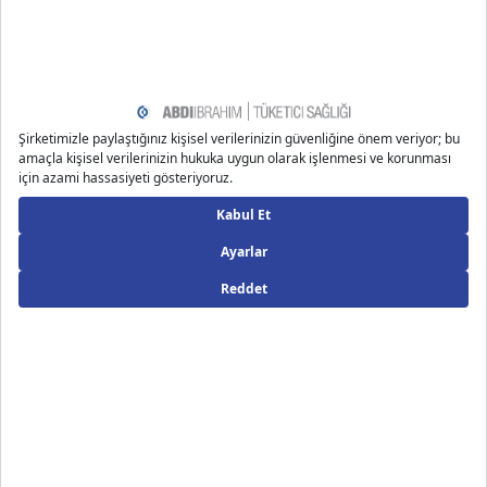
https://www.healthline.com/nutrition/salt-good-or-bad
#high-salt-foods
Önerilen Bloglar
Uzm. Dyt. Özgür G.
31.12.2025