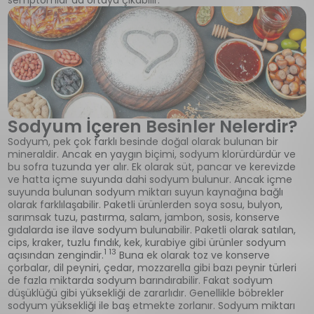
semptomlar da ortaya çıkabilir.
Sodyum İçeren Besinler Nelerdir?
Sodyum, pek çok farklı besinde doğal olarak bulunan bir
mineraldir. Ancak en yaygın biçimi, sodyum klorürdürdür ve
bu sofra tuzunda yer alır. Ek olarak süt, pancar ve kerevizde
ve hatta içme suyunda dahi sodyum bulunur. Ancak içme
suyunda bulunan sodyum miktarı suyun kaynağına bağlı
olarak farklılaşabilir. Paketli ürünlerden soya sosu, bulyon,
sarımsak tuzu, pastırma, salam, jambon, sosis, konserve
gıdalarda ise ilave sodyum bulunabilir. Paketli olarak satılan,
cips, kraker, tuzlu fındık, kek, kurabiye gibi ürünler sodyum
1 13
açısından zengindir.
Buna ek olarak toz ve konserve
çorbalar, dil peyniri, çedar, mozzarella gibi bazı peynir türleri
de fazla miktarda sodyum barındırabilir. Fakat sodyum
düşüklüğü gibi yüksekliği de zararlıdır. Genellikle böbrekler
sodyum yüksekliği ile baş etmekte zorlanır. Sodyum miktarı