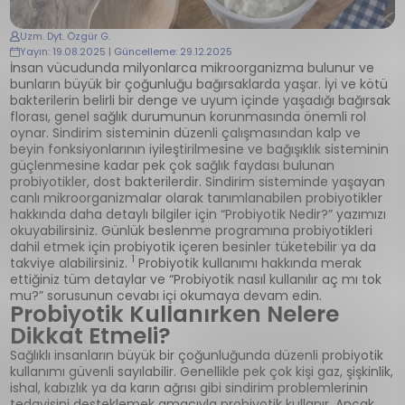
Uzm. Dyt. Özgür G.
Yayın: 19.08.2025 | Güncelleme: 29.12.2025
İnsan vücudunda milyonlarca mikroorganizma bulunur ve
bunların büyük bir çoğunluğu bağırsaklarda yaşar. İyi ve kötü
bakterilerin belirli bir denge ve uyum içinde yaşadığı bağırsak
florası, genel sağlık durumunun korunmasında önemli rol
oynar. Sindirim sisteminin düzenli çalışmasından kalp ve
beyin fonksiyonlarının iyileştirilmesine ve bağışıklık sisteminin
güçlenmesine kadar pek çok sağlık faydası bulunan
probiyotikler, dost bakterilerdir. Sindirim sisteminde yaşayan
canlı mikroorganizmalar olarak tanımlanabilen probiyotikler
hakkında daha detaylı bilgiler için “Probiyotik Nedir?” yazımızı
okuyabilirsiniz. Günlük beslenme programına probiyotikleri
dahil etmek için probiyotik içeren besinler tüketebilir ya da
1
takviye alabilirsiniz.
Probiyotik kullanımı hakkında merak
ettiğiniz tüm detaylar ve “Probiyotik nasıl kullanılır aç mı tok
mu?” sorusunun cevabı içi okumaya devam edin.
Probiyotik Kullanırken Nelere
Dikkat Etmeli?
Sağlıklı insanların büyük bir çoğunluğunda düzenli probiyotik
kullanımı güvenli sayılabilir. Genellikle pek çok kişi gaz, şişkinlik,
ishal, kabızlık ya da karın ağrısı gibi sindirim problemlerinin
tedavisini desteklemek amacıyla probiyotik kullanır. Ancak