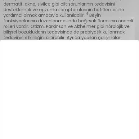
2 3
dermatit, akne, sivilce gibi cilt sorunlarının tedavisini
desteklemek ve egzama semptomlarının hafiflemesine
4
yardımcı olmak amacıyla kullanılabilir.
Beyin
fonksiyonlarının düzenlenmesinde bağırsak florasının önemli
rolleri vardır. Otizm, Parkinson ve Alzheimer gibi nörolojik ve
bilişsel bozuklukların tedavisinde de probiyotik kullanmak
tedavinin etkinliğini artırabilir. Ayrıca yapılan çalışmalar
probiyotik takviyelerin kronik depresyon semptomlarını da
1 5
hafiflettiği yönündedir.
Probiyotik Aç mı Tok mu İçilir?
Probiyotik takviyelerin aç mı tok mu içileceğine dair
yönergeler genellikle etiketlerinde yer alır. Takviyenin içerdiği
probiyotik türüne bağlı olarak tüketim zamanı değişebilir.
Örneğin lactobacillus ya da bifidobakteri içeren probiyotik
takviyelerin yemekten 30 dakika önce alınması önerilir.