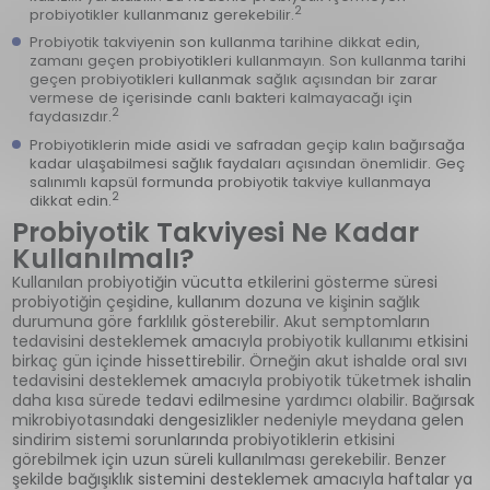
2
probiyotikler kullanmanız gerekebilir.
Probiyotik takviyenin son kullanma tarihine dikkat edin,
zamanı geçen probiyotikleri kullanmayın. Son kullanma tarihi
geçen probiyotikleri kullanmak sağlık açısından bir zarar
vermese de içerisinde canlı bakteri kalmayacağı için
2
faydasızdır.
Probiyotiklerin mide asidi ve safradan geçip kalın bağırsağa
kadar ulaşabilmesi sağlık faydaları açısından önemlidir. Geç
salınımlı kapsül formunda probiyotik takviye kullanmaya
2
dikkat edin.
Probiyotik Takviyesi Ne Kadar
Kullanılmalı?
Kullanılan probiyotiğin vücutta etkilerini gösterme süresi
probiyotiğin çeşidine, kullanım dozuna ve kişinin sağlık
durumuna göre farklılık gösterebilir. Akut semptomların
tedavisini desteklemek amacıyla probiyotik kullanımı etkisini
birkaç gün içinde hissettirebilir. Örneğin akut ishalde oral sıvı
tedavisini desteklemek amacıyla probiyotik tüketmek ishalin
daha kısa sürede tedavi edilmesine yardımcı olabilir. Bağırsak
mikrobiyotasındaki dengesizlikler nedeniyle meydana gelen
sindirim sistemi sorunlarında probiyotiklerin etkisini
görebilmek için uzun süreli kullanılması gerekebilir. Benzer
şekilde bağışıklık sistemini desteklemek amacıyla haftalar ya