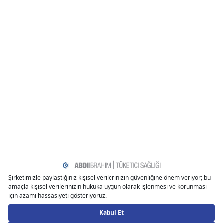
https://www.healthline.com/nutrition/probiotics-101
https://www.everydayhealth.com/diet-nutrition/make-t
he-most-of-probiotic-supplements
https://www.medicalnewstoday.com/articles/how-long-
does-it-take-for-probiotics-to-start-working
https://www.healthline.com/health/probiotics-skin-care
https://www.ncbi.nlm.nih.gov/pmc/articles/PMC4421088
https://www.healthline.com/nutrition/what-to-eat-anti
biotics
Önerilen Bloglar