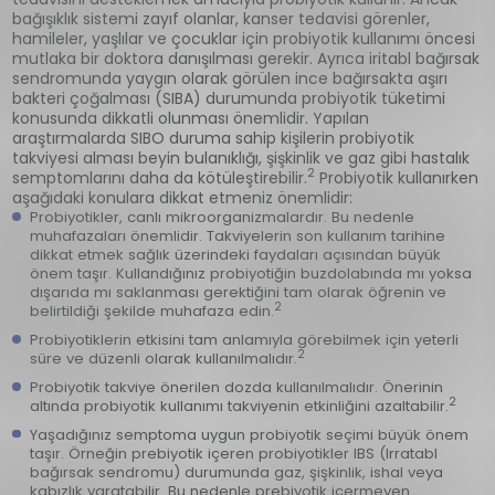
bağışıklık sistemi zayıf olanlar, kanser tedavisi görenler,
hamileler, yaşlılar ve çocuklar için probiyotik kullanımı öncesi
mutlaka bir doktora danışılması gerekir. Ayrıca iritabl bağırsak
sendromunda yaygın olarak görülen ince bağırsakta aşırı
bakteri çoğalması (SIBA) durumunda probiyotik tüketimi
konusunda dikkatli olunması önemlidir. Yapılan
araştırmalarda SIBO duruma sahip kişilerin probiyotik
takviyesi alması beyin bulanıklığı, şişkinlik ve gaz gibi hastalık
2
semptomlarını daha da kötüleştirebilir.
Probiyotik kullanırken
aşağıdaki konulara dikkat etmeniz önemlidir:
Probiyotikler, canlı mikroorganizmalardır. Bu nedenle
muhafazaları önemlidir. Takviyelerin son kullanım tarihine
dikkat etmek sağlık üzerindeki faydaları açısından büyük
önem taşır. Kullandığınız probiyotiğin buzdolabında mı yoksa
dışarıda mı saklanması gerektiğini tam olarak öğrenin ve
2
belirtildiği şekilde muhafaza edin.
Probiyotiklerin etkisini tam anlamıyla görebilmek için yeterli
2
süre ve düzenli olarak kullanılmalıdır.
Probiyotik takviye önerilen dozda kullanılmalıdır. Önerinin
2
altında probiyotik kullanımı takviyenin etkinliğini azaltabilir.
Yaşadığınız semptoma uygun probiyotik seçimi büyük önem
taşır. Örneğin prebiyotik içeren probiyotikler IBS (Irratabl
bağırsak sendromu) durumunda gaz, şişkinlik, ishal veya
kabızlık yaratabilir. Bu nedenle prebiyotik içermeyen