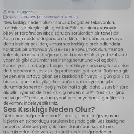
Uzm. Dr. Çiğdem Ş.
Yayın: 05.08.2025 | Güncelleme: 01.01.2026
“Ses kısıklığı neden olur?” sorusu; boğaz enfeksiyonları,
tahrişler ve alerjiler gibi çeşitli sağlık sorunlarını yaşayan
bireyler tarafından sıkça sorulan sorulardan bir tanesidir.
Sesin normalde olduğundan farklı tonda, daha kaba veya
daha kısık bir şekilde çıkması ses kısıklığı olarak adlandırılır.
Kalabalık bir ortamda yüksek sesle konuşmak durumunda
kalmak, uzun süre bağırmak, şarkı söylemek veya tezahürat
yapmak gibi durumlar ses kısıklığı sorununa yol açabilir.
Bunun yanı sıra boğaz bölgesini etkileyen bazı sağlık sorunları
da beraberinde ses kısıklığı problemini getirebilir. Bağırma gibi
nedenlerle ortaya çıkan ses kısıklıkları bir veya iki gün gibi kısa
bir süre içerisinde iyileşirken boğaz enfeksiyonları gibi
durumlarda sesteki değişim bir hafta gibi daha uzun bir süre
1
alabilir.
Eğer siz de “Ses kısıklığı neden olur?”, “Ses kısıklığına
ne iyi gelir?” gibi soruların yanıtlarını arıyorsanız içeriğimizin
devamını inceleyebilirsiniz.
Ses Kısıklığı Neden Olur?
“Ani ses kısıklığı neden olur?” sorusu, ses kısıklığı yaşayan
kişilerin en sık sorduğu soruların başında gelir. Ses kısıklığına
neden olabilecek pek çok farklı durumdan söz etmek
mümkündür. Kısa ve uzun süreli ses kısıklığı nedenleri