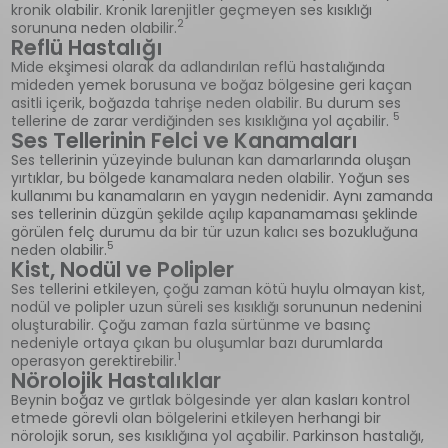
kronik olabilir. Kronik larenjitler geçmeyen ses kısıklığı
2
sorununa neden olabilir.
Reflü Hastalığı
Mide ekşimesi olarak da adlandırılan reflü hastalığında
mideden yemek borusuna ve boğaz bölgesine geri kaçan
asitli içerik, boğazda tahrişe neden olabilir. Bu durum ses
5
tellerine de zarar verdiğinden ses kısıklığına yol açabilir.
Ses Tellerinin Felci ve Kanamaları
Ses tellerinin yüzeyinde bulunan kan damarlarında oluşan
yırtıklar, bu bölgede kanamalara neden olabilir. Yoğun ses
kullanımı bu kanamaların en yaygın nedenidir. Aynı zamanda
ses tellerinin düzgün şekilde açılıp kapanamaması şeklinde
görülen felç durumu da bir tür uzun kalıcı ses bozukluğuna
5
neden olabilir.
Kist, Nodül ve Polipler
Ses tellerini etkileyen, çoğu zaman kötü huylu olmayan kist,
nodül ve polipler uzun süreli ses kısıklığı sorununun nedenini
oluşturabilir. Çoğu zaman fazla sürtünme ve basınç
nedeniyle ortaya çıkan bu oluşumlar bazı durumlarda
1
operasyon gerektirebilir.
Nörolojik Hastalıklar
Beynin boğaz ve gırtlak bölgesinde yer alan kasları kontrol
etmede görevli olan bölgelerini etkileyen herhangi bir
nörolojik sorun, ses kısıklığına yol açabilir. Parkinson hastalığı,