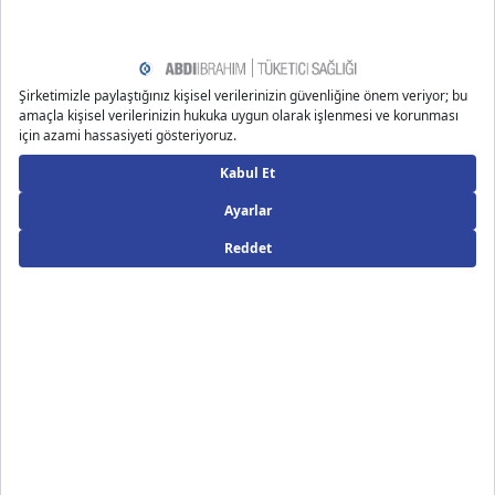
kısıklığı sorununu da beraberinde getirebilir. Ses kısıklığının
yanında bu durum sesin çatallanması, kabalaşması veya
tınısının değişmesine de neden olabilir. Tahrişe neden olan
durumun iyileşmesi ile ses kısıklığının da düzelmesi beklenir.
Ancak uzun süren bir ses kısıklığı sorunu varsa daha ciddi
5
sağlık sorunları söz konusu olabilir.
Ses kısıklığı genellikle basit nedenlerden kaynaklanan ve
birkaç gün içerisinde kendiliğinden iyileşmesi beklenen bir
durumdur. Ancak özellikle de birkaç haftadan uzun süredir
bu durumla mücadele ediyorsanız detaylı bir sağlık
kontrolünden geçmenizde fayda vardır. Ses kısıklığı ile ilişkili
olabilecek
geçmeyen öksürük
ve
burun tıkanıklığı
gibi diğer
içeriklerimizi de inceleyerek konu özelinde daha detaylı bilgi
sahibi olabilirsiniz.
Uyarı: Bu metin kişileri konu özelinde objektif bir
şekilde bilgilendirme amaçlı yazılmıştır.
Kaynakça
https://my.clevelandclinic.org/health/diseases/17105-ho
arseness
https://www.healthline.com/health/laryngitis
https://www.healthline.com/health/hoarseness