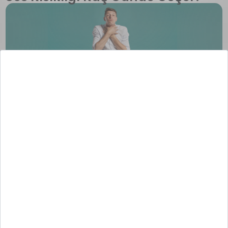
Ses kısıklığında iyileşme süresi sorunun nedenine ve
ciddiyetine göre farklılık gösterebilir. Normal şartlarda ses
kısıklığı, birkaç gün gibi kısa bir süre içerisinde iyileşmesi
beklenen bir durumdur. Sesin aşırı kullanımı veya yanlış
kullanımı söz konusu olduğunda ses istirahati ile birlikte sorun
birkaç gün içerisinde tamamen düzelebilir. Altta yatan farklı
bir sağlık sorununun varlığı halinde ise bir hafta veya on
günün üzerine çıkan ses kısıklığı görülebilir. Özellikle de üç
hafta ve üzerinde devam eden ses kısıklıkları ciddi sağlık
sorunlarını işaret edebileceğinden bu konuda gerekli
hassasiyetin gösterilmesinde fayda vardır. Dolayısıyla
geçmeyen ses kısıklığı konusunda mutlaka sağlık
2
uzmanlarına danışılmalı ve muayeneden geçilmelidir.
Ses Kısıklığını Önlemek için
Nelere Dikkat Edilmelidir?
Boğaz ağrısı ve ses kısıklığı sorunlarını önlemek için
alınabilecek bazı önlemler mevcuttur. Özellikle de sesini
profesyonel anlamda kullanan kişiler için bu önlemlerin