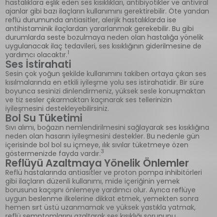
hastalıklara eşlik eden ses kısıklıkları, antibiyotikler ve antiviral
ajanlar gibi bazı ilaçların kullanımını gerektirebilir. Öte yandan
reflü durumunda antiasitler, alerjik hastalıklarda ise
antihistaminik ilaçlardan yararlanmak gerekebilir. Bu gibi
durumlarda seste bozulmaya neden olan hastalığa yönelik
uygulanacak ilaç tedavileri, ses kısıklığının giderilmesine de
1
yardımcı olacaktır.
Ses İstirahati
Sesin çok yoğun şekilde kullanımını takiben ortaya çıkan ses
kısılmalarında en etkili iyileşme yolu ses istirahatidir. Bir süre
boyunca sesinizi dinlendirmeniz, yüksek sesle konuşmaktan
ve tiz sesler çıkarmaktan kaçınarak ses tellerinizin
iyileşmesini destekleyebilirsiniz.
Bol Su Tüketimi
Sıvı alımı, boğazın nemlendirilmesini sağlayarak ses kısıklığına
neden olan hasarın iyileşmesini destekler. Bu nedenle gün
içerisinde bol bol su içmeye, ılık sıvılar tüketmeye özen
3
göstermenizde fayda vardır.
Reflüyü Azaltmaya Yönelik Önlemler
Reflü hastalarında antiasitler ve proton pompa inhibitörleri
gibi ilaçların düzenli kullanımı, mide içeriğinin yemek
borusuna kaçışını önlemeye yardımcı olur. Ayrıca reflüye
uygun beslenme ilkelerine dikkat etmek, yemekten sonra
hemen sırt üstü uzanmamak ve yüksek yastıkla yatmak,
reflü semptomlarını azaltarak ses kısıklığı sorununu