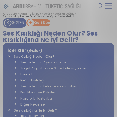
Anasayfa
Kendine İyi Bak
Sağlık
Sağlıklı Boğaz
Ses Kısıklığı Neden Olur? Ses Kısıklığına Ne İyi Gelir?
2176
Geri Dön
Ses Kısıklığı Neden Olur? Ses
Kısıklığına Ne İyi Gelir?
İçerikler
(Gizle-)
Ses Kısıklığı Neden Olur?
Ses Tellerinin Aşırı Kullanımı
Soğuk Algınlıkları ve Sinüs Enfeksiyonları
Larenjit
Reflü Hastalığı
Ses Tellerinin Felci ve Kanamaları
Kist, Nodül ve Polipler
Nörolojik Hastalıklar
Diğer Nedenler
Ses Kısıklığına Ne İyi Gelir?
İlaç Tedavileri