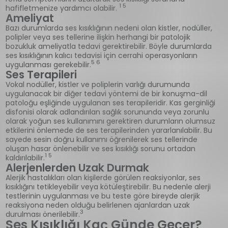
1 5
hafifletmenize yardımcı olabilir.
Ameliyat
Bazı durumlarda ses kısıklığının nedeni olan kistler, nodüller,
polipler veya ses tellerine ilişkin herhangi bir patolojik
bozukluk ameliyatla tedavi gerektirebilir. Böyle durumlarda
ses kısıklığının kalıcı tedavisi için cerrahi operasyonların
5 6
uygulanması gerekebilir.
Ses Terapileri
Vokal nodüller, kistler ve poliplerin varlığı durumunda
uygulanacak bir diğer tedavi yöntemi de bir konuşma-dil
patoloğu eşliğinde uygulanan ses terapileridir. Kas gerginliği
disfonisi olarak adlandırılan sağlık sorununda veya zorunlu
olarak yoğun ses kullanımını gerektiren durumların olumsuz
etkilerini önlemede de ses terapilerinden yararlanılabilir. Bu
sayede sesin doğru kullanımı öğrenilerek ses tellerinde
oluşan hasar önlenebilir ve ses kısıklığı sorunu ortadan
1 5
kaldırılabilir.
Alerjenlerden Uzak Durmak
Alerjik hastalıkları olan kişilerde görülen reaksiyonlar, ses
kısıklığını tetikleyebilir veya kötüleştirebilir. Bu nedenle alerji
testlerinin uygulanması ve bu teste göre bireyde alerjik
reaksiyona neden olduğu belirlenen ajanlardan uzak
3
durulması önerilebilir.
Ses Kısıklığı Kaç Günde Geçer?