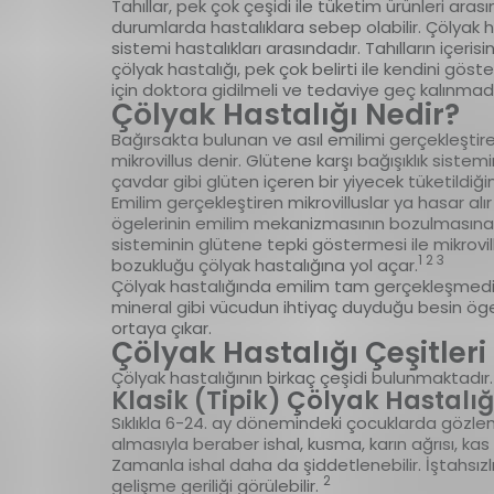
Tahıllar, pek çok çeşidi ile tüketim ürünleri ara
durumlarda hastalıklara sebep olabilir. Çölyak h
sistemi hastalıkları arasındadır. Tahılların içeri
çölyak hastalığı, pek çok belirti ile kendini göst
için doktora gidilmeli ve tedaviye geç kalınmad
Çölyak Hastalığı Nedir?
Bağırsakta bulunan ve asıl emilimi gerçekleştiren 
mikrovillus denir. Glütene karşı bağışıklık sistemi
çavdar gibi glüten içeren bir yiyecek tüketildiğin
Emilim gerçekleştiren mikrovilluslar ya hasar al
ögelerinin emilim mekanizmasının bozulmasına 
sisteminin glütene tepki göstermesi ile mikrov
1 2 3
bozukluğu çölyak hastalığına yol açar.
Çölyak hastalığında emilim tam gerçekleşmediğ
mineral gibi vücudun ihtiyaç duyduğu besin ögele
ortaya çıkar.
Çölyak Hastalığı Çeşitleri
Çölyak hastalığının birkaç çeşidi bulunmaktadır. B
Klasik (Tipik) Çölyak Hastalığ
Sıklıkla 6-24. ay dönemindeki çocuklarda gözlem
almasıyla beraber ishal, kusma, karın ağrısı, kas za
Zamanla ishal daha da şiddetlenebilir. İştahsız
2
gelişme geriliği görülebilir.