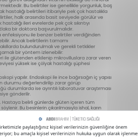
mektedir. Bu belirtiler ise genellikle yorgunluk, baş
k hastalığı belirtileri itibariyle pek çok hastalıkla
i belirtiler, halk arasında basit seviyede görülür ve
 hastalığı ileri evrelerde pek çok sıkıntıyı
laka bir doktora başvurulmalıdır.
a enfeksiyonu ile benzer belirtiler verdiğinden
ebilir. Ancak belirtilerin tamamı
kıllarda bulundurulmalı ve gerekli tetkikler
şamalı bir yöntem izlenebilir:
lleri ile glütenden etkilenip mikrovilluslara zarar veren
seviyesi yüksek ise çölyak hastalığı şüphesi
kopi yapılır. Endoskopi ile ince bağırsağın iç yapısı
ların durumu değerlendirilip zarar görüp
üğü durumlarda ise ayrıntılı laboratuvar araştırması
iye gönderilir.
 Hastaya belirli günlerde glüten içeren tüm
ylenir. Bu besinlerin çıkarılmasıyla ishal, karın
m anlamıyla geçip geçmediği yakından takip edilir.
i ile antikor seviyesi gözlemlenir.
ler kendini gösteriyorsa muayene eden doktor
2
eçilir.
Ayrıca hazımsızlık belirtileri ya da kabızlık