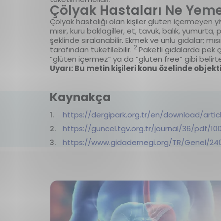
Çölyak Hastaları Ne Yeme
Çölyak hastalığı olan kişiler glüten içermeyen yiye
mısır, kuru baklagiller, et, tavuk, balık, yumurt
şeklinde sıralanabilir. Ekmek ve unlu gıdalar; mıs
2
tarafından tüketilebilir.
Paketli gıdalarda pek 
“glüten içermez” ya da “gluten free” gibi belirte
Uyarı: Bu metin kişileri konu özelinde objekt
Kaynakça
https://dergipark.org.tr/en/download/articl
https://guncel.tgv.org.tr/journal/36/pdf/10
https://www.gidadernegi.org/TR/Genel/