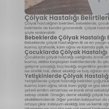
Çölyak Hastalığı Belirtiler
Çölyak hastalığının belirtileri, bebeklerde, çocuk
belirtilerle de kendini gösterebilir. Çölyak hastalı
şöyle sıralanabilir:
Bebeklerde Çölyak Hastalığı Be
Bebeklerde çölyak hastalığının ilk ve en yaygın se
kusma, iştahsızlık, karın ağrısı ve karında şişlik,
Çocuklarda Çölyak Hastalığı B
Çocuklarda çölyak hastalığı varlığında, kronik ishal,
kusma, sıklıkla karşılaşılan belirtilerdendir. Bu
gelişme yavaşlığı, boy kısalığı, ergenlikte gecikm
ise sinirlilik hali, dikkat eksikliği ve baş ağrıları 
Yetişkinlerde Çölyak Hastalığı 
Yetişkinlerde çölyak hastalığı belirtileri çoğunlukl
kusma, karın ağrısı, ishal, karın şişliği ve gaz sıkı
yeterli emilim olmaması ve kronik ishal sebebiy
sebep olabilir. Örneğin; demir eksikliği çölyak h
eksikliklerindendir. Diğer yandan kalsiyumun da 
ortaya çıkar. Kalsiyum eksikliği, kas ve kemik ağr
Vitaminler ise vücutta pek çok temel faaliyetle