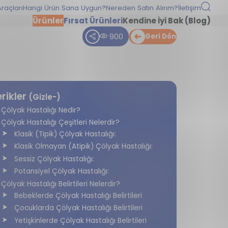
raçları
Hangi Ürün Sana Uygun?
Nereden Satın Alırım?
İletişim
Ürünler
Fırsat Ürünleri
Kendine İyi Bak (Blog)
900
Geri Dön
erikler
(Gizle-)
Çölyak Hastalığı Nedir?
Çölyak Hastalığı Çeşitleri Nelerdir?
Klasik (Tipik) Çölyak Hastalığı:
Klasik Olmayan (Atipik) Çölyak Hastalığı:
Sessiz Çölyak Hastalığı:
Potansiyel Çölyak Hastalığı:
Çölyak Hastalığı Belirtileri Nelerdir?
Bebeklerde Çölyak Hastalığı Belirtileri
Çocuklarda Çölyak Hastalığı Belirtileri
Yetişkinlerde Çölyak Hastalığı Belirtileri