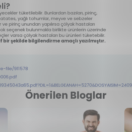
li?
cekler tüketilebilir. Bunlardan bazıları, pirinç,
a, patates, yağlı tohumlar, meyve ve sebzeler
ır ve pirinç unundan yapılırsa çölyak hastaları
çok seçenek bulunmakla birlikte ürünlerin üzerinde
çler varsa çölyak hastaları bu ürünleri tüketebilir.
if bir şekilde bilgilendirme amaçlı yazılmıştır.
e-file/911578
0006.pdf
2409345043a65.pdf?DIL=1&BELGEANAH=5270&DOSYAISIM=2409
Önerilen Bloglar