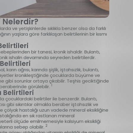
i Nelerdir?
larda ve yetişkinlerde sıklıkla benzer olsa da farklı
ğının yaşlara göre farklılaşan belirtilerinin bir kısmı
lirtileri
beplerinden bir tanesi, kronik ishaldir. Bulantı,
 kronik ishalin devamında seyreden belirtilerdir.
elirtileri
 karın ağrısı, karında şişlik, iştahsızlık, bulantı,
 şikayetler kronikleştiğinde çocuklarda büyüme ve
e gibi sorunlar ortaya çıkabilir. Teşhis geciktiğinde
1
da beraberinde görülebilir.
Belirtileri
a çocuklardaki belirtiler ile benzerdir. Bulantı,
ntısı gibi sıkıntılar olmakla beraber iştahsızlık ve
le çölyak hastalığı uzun vadede mineral eksikliğine
astalığında en sık rastlanan mineral
yeterli ölçüde emilmemesiyle kalsiyum eksikliği
2
ılarına sebep olabilir.
rde görev aldığından vitamin eksikliği de mineral