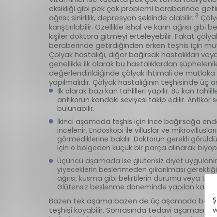
eksikliği gibi pek çok problemi beraberinde getir
3
ağrısı; sinirlilik, depresyon şeklinde olabilir.
Çölya
karıştırılabilir. Özellikle ishal ve karın ağrısı gib
kişiler doktora gitmeyi erteleyebilir. Fakat çölyak
beraberinde getirdiğinden erken teşhis için mut
Çölyak hastalığı, diğer bağırsak hastalıkları vey
genellikle ilk olarak bu hastalıklardan şüphelenil
değerlendirildiğinde çölyak ihtimali de mutlaka a
yapılmalıdır. Çölyak hastalığının teşhisinde üç a
İlk olarak bazı kan tahlilleri yapılır. Bu kan tahli
antikorun kandaki seviyesi takip edilir. Antikor 
bulunabilir.
İkinci aşamada teşhis için ince bağırsağa endos
incelenir. Endoskopi ile villuslar ve mikrovillus
görmediklerine bakılır. Doktorun gerekli görüld
için o bölgeden küçük bir parça alınarak biyops
Üçüncü aşamada ise glütensiz diyet uygulanır.
yiyeceklerin beslenmeden çıkarılması gerektiği sö
ağrısı, kusma gibi belirtilerin durumu veya ta
Glütensiz beslenme döneminde yapılan kan tahlil
Bazen tek aşama bazen de üç aşamada belirti
teşhisi koyabilir. Sonrasında tedavi aşamasına g