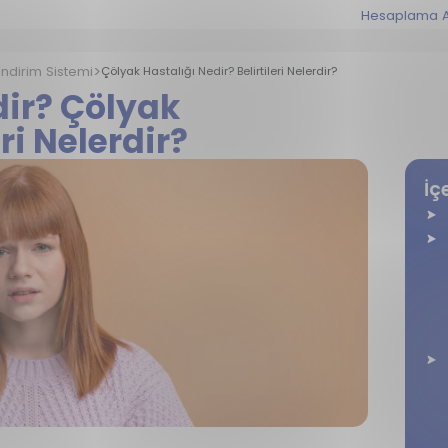
Hesaplama A
indirim Sistemi
Çölyak Hastalığı Nedir? Belirtileri Nelerdir?
dir? Çölyak
ri Nelerdir?
İç