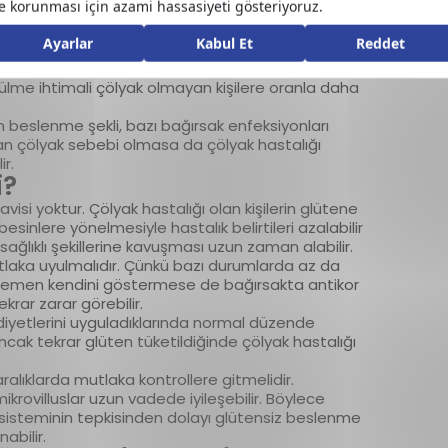
ilirsiniz.
lur?
e birlikte ağırlıklı olarak genetik faktörlerden
kle anne, baba, kardeş gibi birinci dereceden
örülme ihtimali çölyak olmayan kişilere oranla daha
n beslenme şekli, bazı bağırsak enfeksiyonları
dan çölyak sebebi olmasa da çölyak hastalığı
r.
i?
visi yoktur. Çölyak hastalığı olan kişilerin glütene
besinlere yönelmesiyle hastalık belirtileri azalabilir
ağlıklı şekillerine kavuşması uzun zaman alabilir.
aka uyulmalıdır. Çünkü bazı durumlarda az da
ler hemen kendini göstermese de bağırsakta antikor
rar zarar görebilir.
iyetlerini uyguladıklarında normal düzende
ncak tekrar glüten tüketildiğinde çölyak hastalığı
ralıklarda mutlaka kontrollere gitmelidir.
rovilluslar uzun vadede iyileşebilir. Böylece
k sisteminin tepkisinden dolayı glütensiz beslenme
abilir.