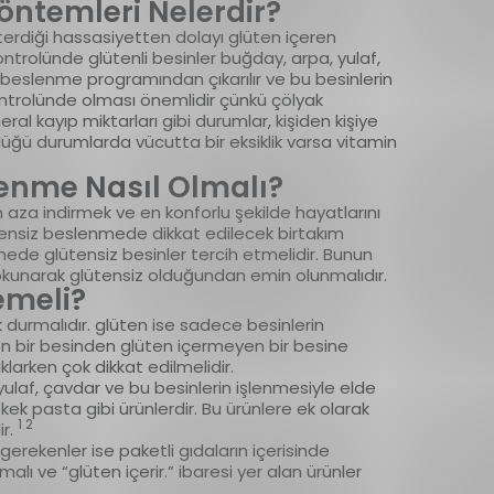
öntemleri Nelerdir?
terdiği hassasiyetten dolayı glüten içeren
 kontrolünde glütenli besinler buğday, arpa, yulaf,
 beslenme programından çıkarılır ve bu besinlerin
n kontrolünde olması önemlidir çünkü çölyak
al kayıp miktarları gibi durumlar, kişiden kişiye
rdüğü durumlarda vücutta bir eksiklik varsa vitamin
enme Nasıl Olmalı?
 en aza indirmek ve en konforlu şekilde hayatlarını
ütensiz beslenmede dikkat edilecek birtakım
mede glütensiz besinler tercih etmelidir. Bunun
i okunarak glütensiz olduğundan emin olunmalıdır.
emeli?
 durmalıdır. glüten ise sadece besinlerin
en bir besinden glüten içermeyen bir besine
klarken çok dikkat edilmelidir.
 yulaf, çavdar ve bu besinlerin işlenmesiyle elde
 kek pasta gibi ürünlerdir. Bu ürünlere ek olarak
1 2
ir.
erekenler ise paketli gıdaların içerisinde
alı ve “glüten içerir.” ibaresi yer alan ürünler