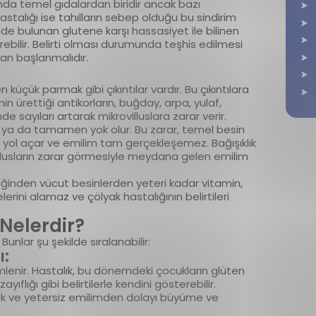
sında temel gıdalardan biridir ancak bazı
astalığı ise tahılların sebep olduğu bu sindirim
sinde bulunan glutene karşı hassasiyet ile bilinen
erebilir. Belirti olması durumunda teşhis edilmesi
an başlanmalıdır.
küçük parmak gibi çıkıntılar vardır. Bu çıkıntılara
nin ürettiği antikorların, buğday, arpa, yulaf,
de sayıları artarak mikrovilluslara zarar verir.
ır ya da tamamen yok olur. Bu zarar, temel besin
yol açar ve emilim tam gerçekleşemez. Bağışıklık
illusların zarar görmesiyle meydana gelen emilim
inden vücut besinlerden yeteri kadar vitamin,
rini alamaz ve çölyak hastalığının belirtileri
 Nelerdir?
unlar şu şekilde sıralanabilir:
ı:
lenir. Hastalık, bu dönemdeki çocukların glüten
yıflığı gibi belirtilerle kendini gösterebilir.
lık ve yetersiz emilimden dolayı büyüme ve