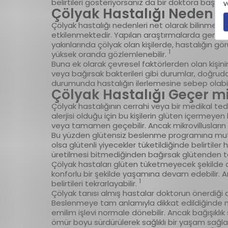
belirtileri gösteriyorsanız da bir doktora başvurab
Çölyak Hastalığı Neden O
Çölyak hastalığı nedenleri net olarak bilinmemekl
etkilenmektedir. Yapılan araştırmalarda genelli
yakınlarında çölyak olan kişilerde, hastalığın g
1
yüksek oranda gözlemlenebilir.
Buna ek olarak çevresel faktörlerden olan kişini
veya bağırsak bakterileri gibi durumlar, doğru
durumunda hastalığın ilerlemesine sebep olabili
Çölyak Hastalığı Geçer m
Çölyak hastalığının cerrahi veya bir medikal teda
alerjisi olduğu için bu kişilerin glüten içermeyen 
veya tamamen geçebilir. Ancak mikrovillusların s
Bu yüzden glütensiz beslenme programına mutl
olsa glütenli yiyecekler tüketildiğinde belirti
üretilmesi bitmediğinden bağırsak glütenden tek
Çölyak hastaları glüten tüketmeyecek şekilde d
konforlu bir şekilde yaşamına devam edebilir. A
1
belirtileri tekrarlayabilir.
Çölyak tanısı almış hastalar doktorun önerdiği a
Beslenmeye tam anlamıyla dikkat edildiğinde mik
emilim işlevi normale dönebilir. Ancak bağışıklı
ömür boyu sürdürülerek sağlıklı bir yaşam sağlan