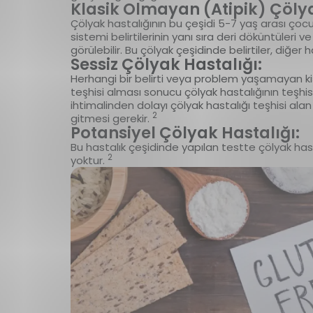
Klasik Olmayan (Atipik) Çölya
Çölyak hastalığının bu çeşidi 5-7 yaş arası çocuk
sistemi belirtilerinin yanı sıra deri döküntüleri ve
görülebilir. Bu çölyak çeşidinde belirtiler, diğer ha
Sessiz Çölyak Hastalığı:
Herhangi bir belirti veya problem yaşamayan kişi
teşhisi alması sonucu çölyak hastalığının teşhi
ihtimalinden dolayı çölyak hastalığı teşhisi alan 
2
gitmesi gerekir.
Potansiyel Çölyak Hastalığı:
Bu hastalık çeşidinde yapılan testte çölyak hasta
2
yoktur.