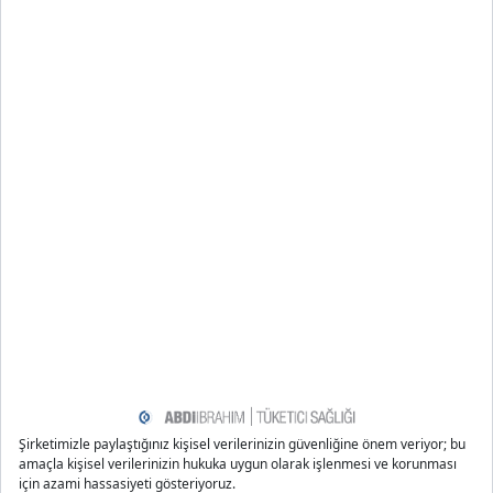
https://www.healthline.com/health/exercise-fitness/ide
al-body-fat-percentage
https://www.healthline.com/health/fitness/how-to-gain
-muscle
https://www.healthline.com/health/fitness-exercise-eat
ing-healthy
https://www.mayoclinic.org/healthy-lifestyle/fitness/in-
depth/fitness/art-20046433
https://www.healthline.com/health-news/how-long-to-
get-in-shape
Önerilen Bloglar