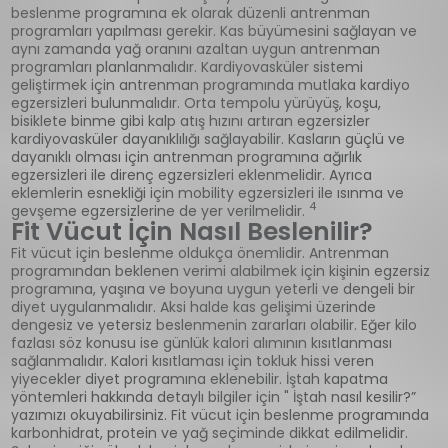
beslenme programına ek olarak düzenli antrenman
programları yapılması gerekir. Kas büyümesini sağlayan ve
aynı zamanda yağ oranını azaltan uygun antrenman
programları planlanmalıdır. Kardiyovasküler sistemi
geliştirmek için antrenman programında mutlaka kardiyo
egzersizleri bulunmalıdır. Orta tempolu yürüyüş, koşu,
bisiklete binme gibi kalp atış hızını artıran egzersizler
kardiyovasküler dayanıklılığı sağlayabilir. Kasların güçlü ve
dayanıklı olması için antrenman programına ağırlık
egzersizleri ile direnç egzersizleri eklenmelidir. Ayrıca
eklemlerin esnekliği için mobility egzersizleri ile ısınma ve
4
gevşeme egzersizlerine de yer verilmelidir.
Fit Vücut İçin Nasıl Beslenilir?
Fit vücut için beslenme oldukça önemlidir. Antrenman
programından beklenen verimi alabilmek için kişinin egzersiz
programına, yaşına ve boyuna uygun yeterli ve dengeli bir
diyet uygulanmalıdır. Aksi halde kas gelişimi üzerinde
dengesiz ve yetersiz beslenmenin zararları olabilir. Eğer kilo
fazlası söz konusu ise günlük kalori alımının kısıtlanması
sağlanmalıdır. Kalori kısıtlaması için tokluk hissi veren
yiyecekler diyet programına eklenebilir. İştah kapatma
yöntemleri hakkında detaylı bilgiler için " İştah nasıl kesilir?”
yazımızı okuyabilirsiniz. Fit vücut için beslenme programında
karbonhidrat, protein ve yağ seçiminde dikkat edilmelidir.