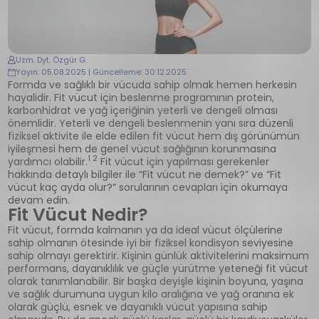
Uzm. Dyt. Özgür G.
Yayın: 05.08.2025 | Güncelleme: 30.12.2025
Formda ve sağlıklı bir vücuda sahip olmak hemen herkesin
hayalidir. Fit vücut için beslenme programının protein,
karbonhidrat ve yağ içeriğinin yeterli ve dengeli olması
önemlidir. Yeterli ve dengeli beslenmenin yanı sıra düzenli
fiziksel aktivite ile elde edilen fit vücut hem dış görünümün
iyileşmesi hem de genel vücut sağlığının korunmasına
1 2
yardımcı olabilir.
Fit vücut için yapılması gerekenler
hakkında detaylı bilgiler ile “Fit vücut ne demek?” ve “Fit
vücut kaç ayda olur?” sorularının cevapları için okumaya
devam edin.
Fit Vücut Nedir?
Fit vücut, formda kalmanın ya da ideal vücut ölçülerine
sahip olmanın ötesinde iyi bir fiziksel kondisyon seviyesine
sahip olmayı gerektirir. Kişinin günlük aktivitelerini maksimum
performans, dayanıklılık ve güçle yürütme yeteneği fit vücut
olarak tanımlanabilir. Bir başka deyişle kişinin boyuna, yaşına
ve sağlık durumuna uygun kilo aralığına ve yağ oranına ek
olarak güçlü, esnek ve dayanıklı vücut yapısına sahip