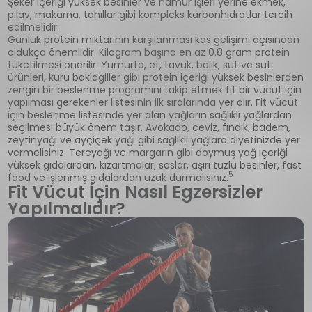
Şeker içeriği yüksek besinler ve hamur işleri yerine ekmek,
pilav, makarna, tahıllar gibi kompleks karbonhidratlar tercih
edilmelidir.
Günlük protein miktarının karşılanması kas gelişimi açısından
oldukça önemlidir. Kilogram başına en az 0.8 gram protein
tüketilmesi önerilir. Yumurta, et, tavuk, balık, süt ve süt
ürünleri, kuru baklagiller gibi protein içeriği yüksek besinlerden
zengin bir beslenme programını takip etmek fit bir vücut için
yapılması gerekenler listesinin ilk sıralarında yer alır. Fit vücut
için beslenme listesinde yer alan yağların sağlıklı yağlardan
seçilmesi büyük önem taşır. Avokado, ceviz, fındık, badem,
zeytinyağı ve ayçiçek yağı gibi sağlıklı yağlara diyetinizde yer
vermelisiniz. Tereyağı ve margarin gibi doymuş yağ içeriği
yüksek gıdalardan, kızartmalar, soslar, aşırı tuzlu besinler, fast
5
food ve işlenmiş gıdalardan uzak durmalısınız.
Fit Vücut İçin Nasıl Egzersizler
Yapılmalıdır?