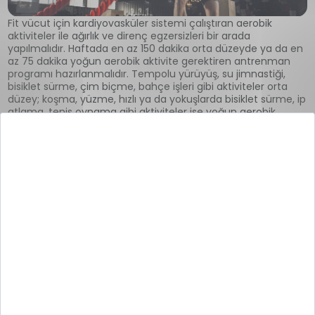
Fit vücut için kardiyovasküler sistemi çalıştıran aerobik
aktiviteler ile ağırlık ve direnç egzersizleri bir arada
yapılmalıdır. Haftada en az 150 dakika orta düzeyde ya da en
az 75 dakika yoğun aerobik aktivite gerektiren antrenman
programı hazırlanmalıdır. Tempolu yürüyüş, su jimnastiği,
bisiklet sürme, çim biçme, bahçe işleri gibi aktiviteler orta
düzey; koşma, yüzme, hızlı ya da yokuşlarda bisiklet sürme, ip
atlama, tenis oynama gibi aktiviteler ise yoğun aerobik
egzersizlerdir.
Büyük kas gruplarını çalıştırmak için haftanın en az iki günü
kuvvet antrenmanları antrenman programına dahil
edilmelidir. Kuvvet antrenmanları ise direnç bantları ya da
ağırlıklar ile yapılan egzersiz hareketlerini içerir. Ağırlık
egzersizi setlerinde hareket tekrarlarının en az 12-15 olması ve
kasların yoruluncaya kadar çalıştırılması önemlidir. Kas
gelişimi için kas liflerinin hasar görmesi ve toplanma
sürecinde hasar gören kasların onarılarak hacminin
genişlemesi amaçlanır. Ancak ağırlık antrenmanlarını her gün
yapmak yerine bir iki gün ara verilmesi önerilir. Aksi halde
kaslar dinlenemediği için kas gelişimi yerine kayıplar
6
yaşanabilir.
Fit Vücut Ne Kadar Sürede
Yapılır?