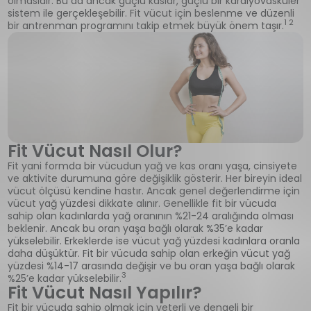
olmasıdır. Bu da ancak güçlü kaslar, güçlü bir kardiyovasküler
sistem ile gerçekleşebilir. Fit vücut için beslenme ve düzenli
1 2
bir antrenman programını takip etmek büyük önem taşır.
Fit Vücut Nasıl Olur?
Fit yani formda bir vücudun yağ ve kas oranı yaşa, cinsiyete
ve aktivite durumuna göre değişiklik gösterir. Her bireyin ideal
vücut ölçüsü kendine hastır. Ancak genel değerlendirme için
vücut yağ yüzdesi dikkate alınır. Genellikle fit bir vücuda
sahip olan kadınlarda yağ oranının %21-24 aralığında olması
beklenir. Ancak bu oran yaşa bağlı olarak %35’e kadar
yükselebilir. Erkeklerde ise vücut yağ yüzdesi kadınlara oranla
daha düşüktür. Fit bir vücuda sahip olan erkeğin vücut yağ
yüzdesi %14-17 arasında değişir ve bu oran yaşa bağlı olarak
3
%25’e kadar yükselebilir.
Fit Vücut Nasıl Yapılır?
Fit bir vücuda sahip olmak için yeterli ve dengeli bir