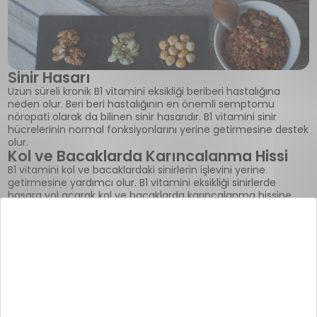
Sinir Hasarı
Uzun süreli kronik B1 vitamini eksikliği beriberi hastalığına
neden olur. Beri beri hastalığının en önemli semptomu
nöropati olarak da bilinen sinir hasarıdır. B1 vitamini sinir
hücrelerinin normal fonksiyonlarını yerine getirmesine destek
olur.
Kol ve Bacaklarda Karıncalanma Hissi
B1 vitamini kol ve bacaklardaki sinirlerin işlevini yerine
getirmesine yardımcı olur. B1 vitamini eksikliği sinirlerde
hasara yol açarak kol ve bacaklarda karıncalanma hissine
neden olabilir.
Bulanık Görme
B1 vitamini eksikliği, gözlerdeki optik sinirlerde hasara ve bu
sinirin şişmesine neden olarak bulanık görmeye yol açabilir.
Mide Bulantısı ve Kusma
B1 vitamini eksikliği, Wernicke ensefalopatisi denilen bir
hastalığa yol açabilir. Bu hastalığın semptomları arasında
mide bulantısı ve kusma yer alır.
Bilinç Bulanıklığı