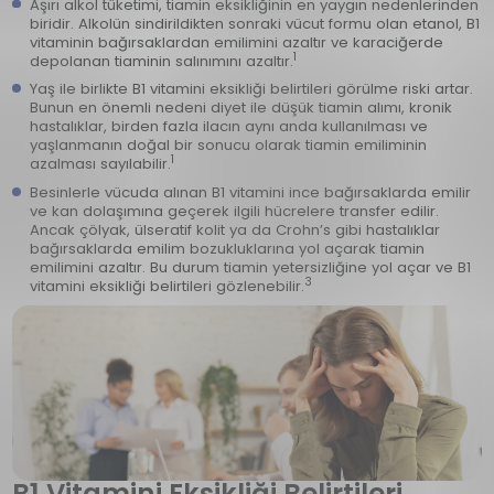
Aşırı alkol tüketimi, tiamin eksikliğinin en yaygın nedenlerinden
biridir. Alkolün sindirildikten sonraki vücut formu olan etanol, B1
vitaminin bağırsaklardan emilimini azaltır ve karaciğerde
1
depolanan tiaminin salınımını azaltır.
Yaş ile birlikte B1 vitamini eksikliği belirtileri görülme riski artar.
Bunun en önemli nedeni diyet ile düşük tiamin alımı, kronik
hastalıklar, birden fazla ilacın aynı anda kullanılması ve
yaşlanmanın doğal bir sonucu olarak tiamin emiliminin
1
azalması sayılabilir.
Besinlerle vücuda alınan B1 vitamini ince bağırsaklarda emilir
ve kan dolaşımına geçerek ilgili hücrelere transfer edilir.
Ancak çölyak, ülseratif kolit ya da Crohn’s gibi hastalıklar
bağırsaklarda emilim bozukluklarına yol açarak tiamin
emilimini azaltır. Bu durum tiamin yetersizliğine yol açar ve B1
3
vitamini eksikliği belirtileri gözlenebilir.
B1 Vitamini Eksikliği Belirtileri