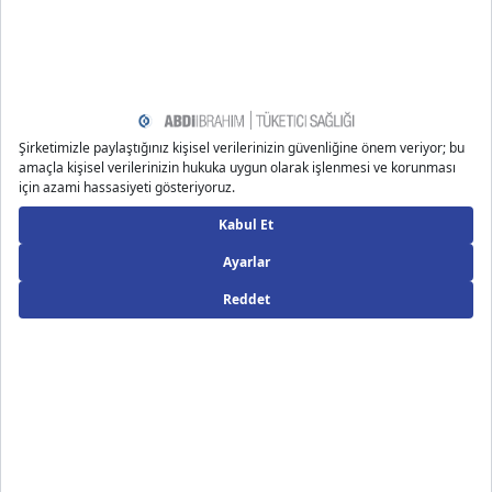
www.everlywell.com/blog/b-vitamins/4-top-causes-of-
vitamin-b-deficiency/
https://www.healthline.com/nutrition/thiamine-deficien
cy-symptoms#8-symptoms
Önerilen Bloglar