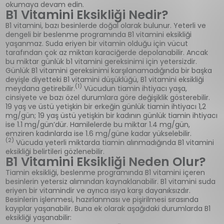
okumaya devam edin.
B1 Vitamini Eksikliği Nedir?
B1 vitamini, bazı besinlerde doğal olarak bulunur. Yeterli ve
dengeli bir beslenme programında B1 vitamini eksikliği
yaşanmaz. Suda eriyen bir vitamin olduğu için vücut
tarafından çok az miktarı karaciğerde depolanabilir. Ancak
bu miktar günlük b1 vitamini gereksinimi için yetersizdir.
Günlük B1 vitamini gereksinimi karşılanamadığında bir başka
deyişle diyetteki B1 vitamini düşüklüğü, B1 vitamini eksikliği
(1)
meydana getirebilir.
Vücudun tiamin ihtiyacı yaşa,
cinsiyete ve bazı özel durumlara göre değişiklik gösterebilir.
19 yaş ve üstü yetişkin bir erkeğin günlük tiamin ihtiyacı 1,2
mg/gün; 19 yaş üstü yetişkin bir kadının günlük tiamin ihtiyacı
ise 1.1 mg/gün’dür. Hamilelerde bu miktar 1.4 mg/gün,
emziren kadınlarda ise 1.6 mg/güne kadar yükselebilir.
(2)
Vücuda yeterli miktarda tiamin alınmadığında B1 vitamini
eksikliği belirtileri gözlenebilir.
B1 Vitamini Eksikliği Neden Olur?
Tiamin eksikliği, beslenme programında B1 vitamini içeren
besinlerin yetersiz alımından kaynaklanabilir. B1 vitamini suda
eriyen bir vitamindir ve ayrıca ısıya karşı dayanıksızdır.
Besinlerin işlenmesi, hazırlanması ve pişirilmesi sırasında
kayıplar yaşanabilir. Buna ek olarak aşağıdaki durumlarda B1
eksikliği yaşanabilir: