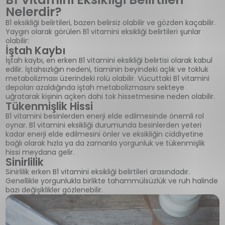
Nelerdir?
B1 eksikliği belirtileri, bazen belirsiz olabilir ve gözden kaçabilir.
Yaygın olarak görülen B1 vitamini eksikliği belirtileri şunlar
olabilir:
İştah Kaybı
İştah kaybı, en erken B1 vitamini eksikliği belirtisi olarak kabul
edilir. İştahsızlığın nedeni, tiaminin beyindeki açlık ve tokluk
metabolizması üzerindeki rolü olabilir. Vücuttaki B1 vitamini
depoları azaldığında iştah metabolizmasını sekteye
uğratarak kişinin açken dahi tok hissetmesine neden olabilir.
Tükenmişlik Hissi
B1 vitamini besinlerden enerji elde edilmesinde önemli rol
oynar. B1 vitamini eksikliği durumunda besinlerden yeteri
kadar enerji elde edilmesini önler ve eksikliğin ciddiyetine
bağlı olarak hızla ya da zamanla yorgunluk ve tükenmişlik
hissi meydana gelir.
Sinirlilik
Sinirlilik erken B1 vitamini eksikliği belirtileri arasındadır.
Genellikle yorgunlukla birlikte tahammülsüzlük ve ruh halinde
bazı değişiklikler gözlenebilir.