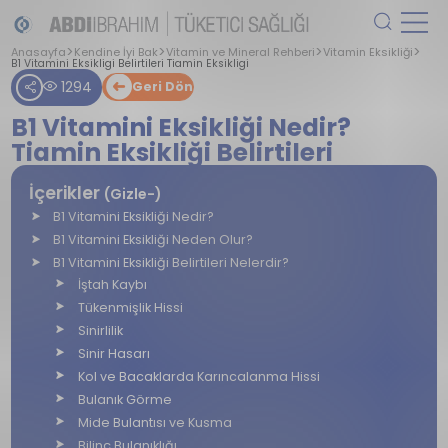
Anasayfa
Kendine İyi Bak
Vitamin ve Mineral Rehberi
Vitamin Eksikliği
B1 Vitamini Eksikligi Belirtileri Tiamin Eksikligi
1294
Geri Dön
B1 Vitamini Eksikliği Nedir?
Tiamin Eksikliği Belirtileri
İçerikler
(Gizle-)
B1 Vitamini Eksikliği Nedir?
B1 Vitamini Eksikliği Neden Olur?
B1 Vitamini Eksikliği Belirtileri Nelerdir?
İştah Kaybı
Tükenmişlik Hissi
Sinirlilik
Sinir Hasarı
Kol ve Bacaklarda Karıncalanma Hissi
Bulanık Görme
Mide Bulantısı ve Kusma
Bilinç Bulanıklığı