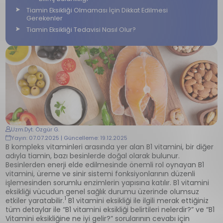
Tiamin Eksikliği Olmaması İçin Dikkat Edilmesi
Gerekenler
Tiamin Eksikliği Tedavisi Nasıl Olur?
Uzm.Dyt. Özgür G.
Yayın: 07.07.2025 | Güncelleme: 19.12.2025
B kompleks vitaminleri arasında yer alan B1 vitamini, bir diğer
adıyla tiamin, bazı besinlerde doğal olarak bulunur.
Besinlerden enerji elde edilmesinde önemli rol oynayan B1
vitamini, üreme ve sinir sistemi fonksiyonlarının düzenli
işlemesinden sorumlu enzimlerin yapısına katılır. B1 vitamini
eksikliği vücudun genel sağlık durumu üzerinde olumsuz
1
etkiler yaratabilir.
B1 vitamini eksikliği ile ilgili merak ettiğiniz
tüm detaylar ile “B1 vitamini eksikliği belirtileri nelerdir?” ve “B1
Vitamini eksikliğine ne iyi gelir?” sorularının cevabı için