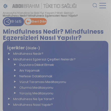
Anasayfa
Kendine İyi Bak
İyi Yaşam
Well-Being
Mindfulness Nedir? Mindfulness Egzersizleri Nasıl Yapılır?
1415
Geri Dön
Mindfulness Nedir? Mindfulness
Egzersizleri Nasıl Yapılır?
İçerikler
(Gizle-)
Mindfulness Nedir?
Mindfulness Egzersizi Çeşitleri Nelerdir?
Duyulara Dikkat Etmek
Anı Yaşamak
Nefese Odaklanmak
Vücut Taraması Meditasyonu
Oturma Meditasyonu
Yürüyüş Meditasyonu
Mindfulness Ne İşe Yarar?
Mindfulness Nasıl Yapılır?