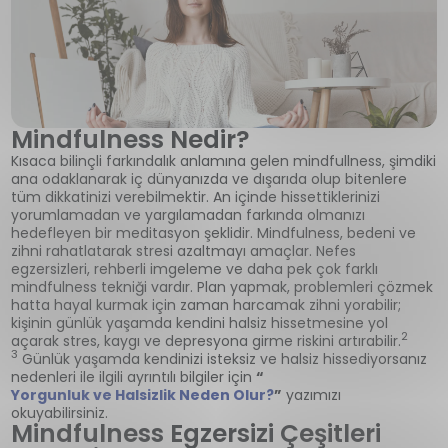
Mindfulness Nedir?
Kısaca bilinçli farkındalık anlamına gelen mindfullness, şimdiki
ana odaklanarak iç dünyanızda ve dışarıda olup bitenlere
tüm dikkatinizi verebilmektir. An içinde hissettiklerinizi
yorumlamadan ve yargılamadan farkında olmanızı
hedefleyen bir meditasyon şeklidir. Mindfulness, bedeni ve
zihni rahatlatarak stresi azaltmayı amaçlar. Nefes
egzersizleri, rehberli imgeleme ve daha pek çok farklı
mindfulness tekniği vardır. Plan yapmak, problemleri çözmek
hatta hayal kurmak için zaman harcamak zihni yorabilir;
kişinin günlük yaşamda kendini halsiz hissetmesine yol
2
açarak stres, kaygı ve depresyona girme riskini artırabilir.
3
Günlük yaşamda kendinizi isteksiz ve halsiz hissediyorsanız
nedenleri ile ilgili ayrıntılı bilgiler için
“
Yorgunluk ve Halsizlik Neden Olur?
”
yazımızı
okuyabilirsiniz.
Mindfulness Egzersizi Çeşitleri