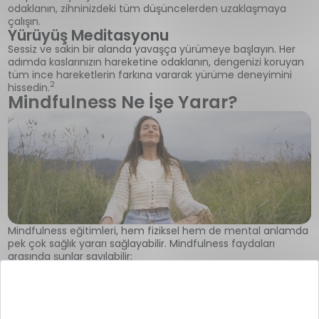
odaklanın, zihninizdeki tüm düşüncelerden uzaklaşmaya
çalışın.
Yürüyüş Meditasyonu
Sessiz ve sakin bir alanda yavaşça yürümeye başlayın. Her
adımda kaslarınızın hareketine odaklanın, dengenizi koruyan
tüm ince hareketlerin farkına vararak yürüme deneyimini
2
hissedin.
Mindfulness Ne İşe Yarar?
Mindfulness eğitimleri, hem fiziksel hem de mental anlamda
pek çok sağlık yararı sağlayabilir. Mindfulness faydaları
arasında şunlar sayılabilir;
Beyin fonksiyonlarını düzenleyebilir ve yaşlanmanın beyin
üzerindeki olumsuz etkilerini yavaşlatabilir,
Anksiyete ve depresyonun önlenmesine yardımcı olarak
genel mutluluk seviyesini artmasına katkıda bulunabilir,