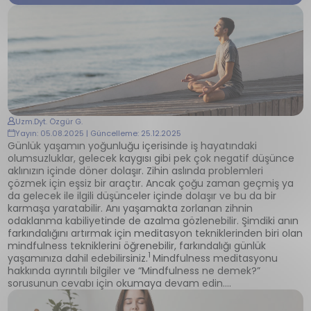
Uzm.Dyt. Özgür G.
Yayın: 05.08.2025 | Güncelleme: 25.12.2025
Günlük yaşamın yoğunluğu içerisinde iş hayatındaki
olumsuzluklar, gelecek kaygısı gibi pek çok negatif düşünce
aklınızın içinde döner dolaşır. Zihin aslında problemleri
çözmek için eşsiz bir araçtır. Ancak çoğu zaman geçmiş ya
da gelecek ile ilgili düşünceler içinde dolaşır ve bu da bir
karmaşa yaratabilir. Anı yaşamakta zorlanan zihnin
odaklanma kabiliyetinde de azalma gözlenebilir. Şimdiki anın
farkındalığını artırmak için meditasyon tekniklerinden biri olan
mindfulness tekniklerini öğrenebilir, farkındalığı günlük
1
yaşamınıza dahil edebilirsiniz.
Mindfulness meditasyonu
hakkında ayrıntılı bilgiler ve “Mindfulness ne demek?”
sorusunun cevabı için okumaya devam edin….