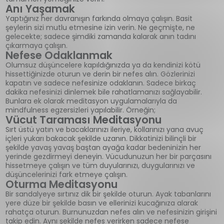
Anı Yaşamak
Yaptığınız her davranışın farkında olmaya çalışın. Basit
şeylerin sizi mutlu etmesine izin verin. Ne geçmişte, ne
gelecekte; sadece şimdiki zamanda kalarak anın tadını
çıkarmaya çalışın.
Nefese Odaklanmak
Olumsuz düşüncelere kapıldığınızda ya da kendinizi kötü
hissettiğinizde oturun ve derin bir nefes alın. Gözlerinizi
kapatın ve sadece nefesinize odaklanın. Sadece birkaç
dakika nefesinizi dinlemek bile rahatlamanızı sağlayabilir.
Bunlara ek olarak meditasyon uygulamalarıyla da
mindfulness egzersizleri yapılabilir. Örneğin;
Vücut Taraması Meditasyonu
Sırt üstü yatın ve bacaklarınızı ileriye, kollarınızı yana avuç
içleri yukarı bakacak şekilde uzanın. Dikkatinizi bilinçli bir
şekilde yavaş yavaş baştan ayağa kadar bedeninizin her
yerinde gezdirmeyi deneyin. Vücudunuzun her bir parçasını
hissetmeye çalışın ve tüm duyularınızı, duygularınızı ve
düşüncelerinizi fark etmeye çalışın.
Oturma Meditasyonu
Bir sandalyeye sırtınız dik bir şekilde oturun. Ayak tabanlarını
yere düze bir şekilde basın ve ellerinizi kucağınıza alarak
rahatça oturun. Burnunuzdan nefes alın ve nefesinizin girişini
takip edin. Aynı şekilde nefes verirken sadece nefese