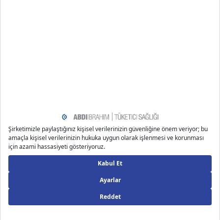
şekilde bilgilendirme amaçlı yazılmıştır.
Kaynakça
https://www.healthline.com/health/mind-body/what-is-
mindfulness
https://www.mayoclinic.org/healthy-lifestyle/consumer
-health/in-depth/mindfulness-exercises/art-20046356
https://www.nhs.uk/mental-health/self-help/tips-and-s
upport/mindfulness/
https://www.verywellmind.com/mindfulness-the-health
-and-stress-relief-benefits-3145189
Önerilen Bloglar