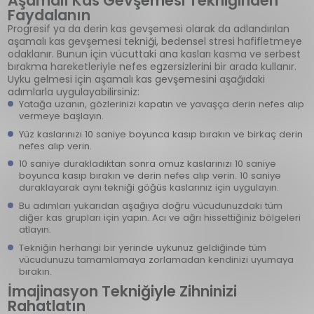
Aşamalı Kas Gevşemesi Tekniğinden
Faydalanın
Progresif ya da derin kas gevşemesi olarak da adlandırılan
aşamalı kas gevşemesi tekniği, bedensel stresi hafifletmeye
odaklanır. Bunun için vücuttaki ana kasları kasma ve serbest
bırakma hareketleriyle nefes egzersizlerini bir arada kullanır.
Uyku gelmesi için aşamalı kas gevşemesini aşağıdaki
adımlarla uygulayabilirsiniz:
Yatağa uzanın, gözlerinizi kapatın ve yavaşça derin nefes alıp
vermeye başlayın.
Yüz kaslarınızı 10 saniye boyunca kasıp bırakın ve birkaç derin
nefes alıp verin.
10 saniye durakladıktan sonra omuz kaslarınızı 10 saniye
boyunca kasıp bırakın ve derin nefes alıp verin. 10 saniye
duraklayarak aynı tekniği göğüs kaslarınız için uygulayın.
Bu adımları yukarıdan aşağıya doğru vücudunuzdaki tüm
diğer kas grupları için yapın. Acı ve ağrı hissettiğiniz bölgeleri
atlayın.
Tekniğin herhangi bir yerinde uykunuz geldiğinde tüm
vücudunuzu tamamlamaya zorlamadan kendinizi uyumaya
bırakın.
İmajinasyon Tekniğiyle Zihninizi
Rahatlatın