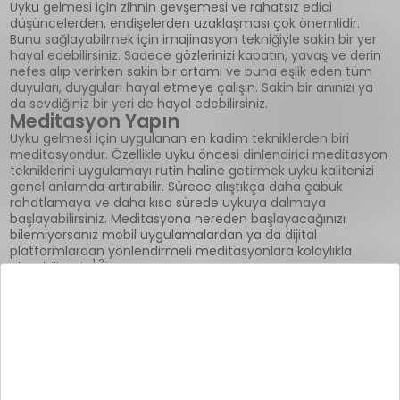
Uyku gelmesi için zihnin gevşemesi ve rahatsız edici
düşüncelerden, endişelerden uzaklaşması çok önemlidir.
Bunu sağlayabilmek için imajinasyon tekniğiyle sakin bir yer
hayal edebilirsiniz. Sadece gözlerinizi kapatın, yavaş ve derin
nefes alıp verirken sakin bir ortamı ve buna eşlik eden tüm
duyuları, duyguları hayal etmeye çalışın. Sakin bir anınızı ya
da sevdiğiniz bir yeri de hayal edebilirsiniz.
Meditasyon Yapın
Uyku gelmesi için uygulanan en kadim tekniklerden biri
meditasyondur. Özellikle uyku öncesi dinlendirici meditasyon
tekniklerini uygulamayı rutin haline getirmek uyku kalitenizi
genel anlamda artırabilir. Sürece alıştıkça daha çabuk
rahatlamaya ve daha kısa sürede uykuya dalmaya
başlayabilirsiniz. Meditasyona nereden başlayacağınızı
bilemiyorsanız mobil uygulamalardan ya da dijital
platformlardan yönlendirmeli meditasyonlara kolaylıkla
1 2
ulaşabilirsiniz.
Uyku Getiren Yiyecekler Nelerdir?