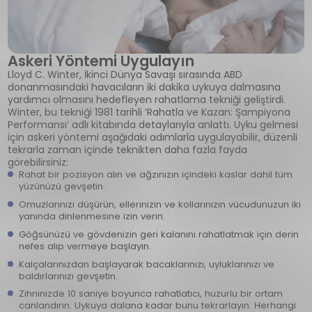
Askeri Yöntemi Uygulayın
Lloyd C. Winter, İkinci Dünya Savaşı sırasında ABD
donanmasındaki havacıların iki dakika uykuya dalmasına
yardımcı olmasını hedefleyen rahatlama tekniği geliştirdi.
Winter, bu tekniği 1981 tarihli ‘Rahatla ve Kazan: Şampiyona
Performansı’ adlı kitabında detaylarıyla anlattı. Uyku gelmesi
için askeri yöntemi aşağıdaki adımlarla uygulayabilir, düzenli
tekrarla zaman içinde teknikten daha fazla fayda
görebilirsiniz:
Rahat bir pozisyon alın ve ağzınızın içindeki kaslar dahil tüm
yüzünüzü gevşetin.
Omuzlarınızı düşürün, ellerinizin ve kollarınızın vücudunuzun iki
yanında dinlenmesine izin verin.
Göğsünüzü ve gövdenizin geri kalanını rahatlatmak için derin
nefes alıp vermeye başlayın.
Kalçalarınızdan başlayarak bacaklarınızı, uyluklarınızı ve
baldırlarınızı gevşetin.
Zihninizde 10 saniye boyunca rahatlatıcı, huzurlu bir ortam
canlandırın. Uykuya dalana kadar bunu tekrarlayın. Herhangi