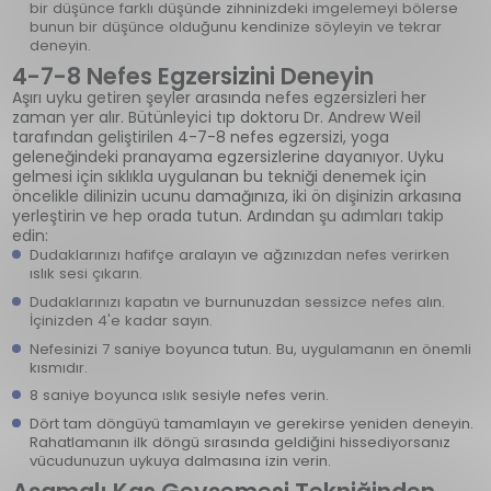
bir düşünce farklı düşünde zihninizdeki imgelemeyi bölerse
bunun bir düşünce olduğunu kendinize söyleyin ve tekrar
deneyin.
4-7-8 Nefes Egzersizini Deneyin
Aşırı uyku getiren şeyler arasında nefes egzersizleri her
zaman yer alır. Bütünleyici tıp doktoru Dr. Andrew Weil
tarafından geliştirilen 4-7-8 nefes egzersizi, yoga
geleneğindeki pranayama egzersizlerine dayanıyor. Uyku
gelmesi için sıklıkla uygulanan bu tekniği denemek için
öncelikle dilinizin ucunu damağınıza, iki ön dişinizin arkasına
yerleştirin ve hep orada tutun. Ardından şu adımları takip
edin:
Dudaklarınızı hafifçe aralayın ve ağzınızdan nefes verirken
ıslık sesi çıkarın.
Dudaklarınızı kapatın ve burnunuzdan sessizce nefes alın.
İçinizden 4'e kadar sayın.
Nefesinizi 7 saniye boyunca tutun. Bu, uygulamanın en önemli
kısmıdır.
8 saniye boyunca ıslık sesiyle nefes verin.
Dört tam döngüyü tamamlayın ve gerekirse yeniden deneyin.
Rahatlamanın ilk döngü sırasında geldiğini hissediyorsanız
vücudunuzun uykuya dalmasına izin verin.