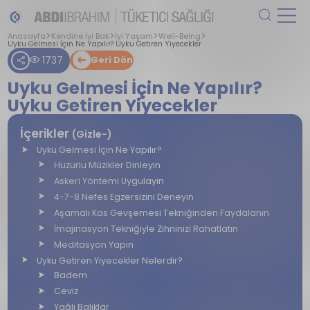
Anasayfa
Kendine İyi Bak
İyi Yaşam
Well-Being
Uyku Gelmesi İçin Ne Yapılır? Uyku Getiren Yiyecekler
1737
Geri Dön
Uyku Gelmesi İçin Ne Yapılır?
Uyku Getiren Yiyecekler
İçerikler
(Gizle-)
Uyku Gelmesi İçin Ne Yapılır?
Huzurlu Müzikler Dinleyin
Askeri Yöntemi Uygulayın
4-7-8 Nefes Egzersizini Deneyin
Aşamalı Kas Gevşemesi Tekniğinden Faydalanın
İmajinasyon Tekniğiyle Zihninizi Rahatlatın
Meditasyon Yapın
Uyku Getiren Yiyecekler Nelerdir?
Badem
Ceviz
Yağlı Balıklar