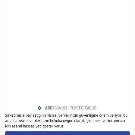
Uyku getiren içecekler denildiğinde ilk akla gelen papatya
çayı, bu etkisini içeriğindeki apigenin isimli flavonoid sınıfında
yer alan antioksidana borçludur.
Uyku gelmesi için tüketeceğiniz yiyecek ve içeceklerin
potansiyel faydalarından yararlanmak için hazımsızlık, asit
reflü, sık idrara çıkma riskini azaltmaya dikkat edin. Bunun için
tüm bunları yatmadan birkaç saat önce tüketmeyi deneyin.
Uyku sorunları yaşıyorsanız “Uyku Bozukluğu Nasıl Geçer?”
başlıklı içeriğimizi okuyabilir, bireysel çabalarınızdan fayda
görmüyorsanız bir doktora başvurabilirsiniz. Bu kelime içerik
içerisinde geçirilsin. ilerde yapılacak iç linkleme çalışması için
kullanılmalıdır.
Uyarı: Bu metin tüketicileri konu özelinde objektif bir
şekilde bilgilendirme amaçlı yazılmıştır.
Kaynakça
https://www.sleepfoundation.org/sleep-hygiene/how-to
-fall-asleep-fast
https://www.healthline.com/health/healthy-sleep/fall-a
sleep-fast#tips-to-fall-asleep-fast
https://www.sleepfoundation.org/nutrition/food-and-dri