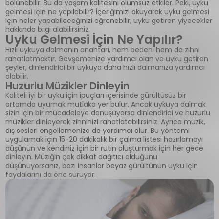
bölünebilir. Bu da yaşam kalitesini olumsuz etkiler. Peki, uyku
gelmesi için ne yapılabilir? İçeriğimizi okuyarak uyku gelmesi
için neler yapabileceğinizi öğrenebilir, uyku getiren yiyecekler
hakkında bilgi alabilirsiniz.
Uyku Gelmesi İçin Ne Yapılır?
Hızlı uykuya dalmanın anahtarı, hem bedeni hem de zihni
rahatlatmaktır. Gevşemenize yardımcı olan ve uyku getiren
şeyler, dinlendirici bir uykuya daha hızlı dalmanıza yardımcı
olabilir.
Huzurlu Müzikler Dinleyin
Kaliteli iyi bir uyku için ipuçları içerisinde gürültüsüz bir
ortamda uyumak mutlaka yer bulur. Ancak uykuya dalmak
sizin için bir mücadeleye dönüşüyorsa dinlendirici ve huzurlu
müzikler dinleyerek zihninizi rahatlatabilirsiniz. Ayrıca müzik,
dış sesleri engellemenize de yardımcı olur. Bu yöntemi
uygulamak için 15-20 dakikalık bir çalma listesi hazırlamayı
düşünün ve kendiniz için bir rutin oluşturmak için her gece
dinleyin. Müziğin çok dikkat dağıtıcı olduğunu
düşünüyorsanız, bazı insanlar beyaz gürültünün uyku için
faydalarını da öne sürüyor.