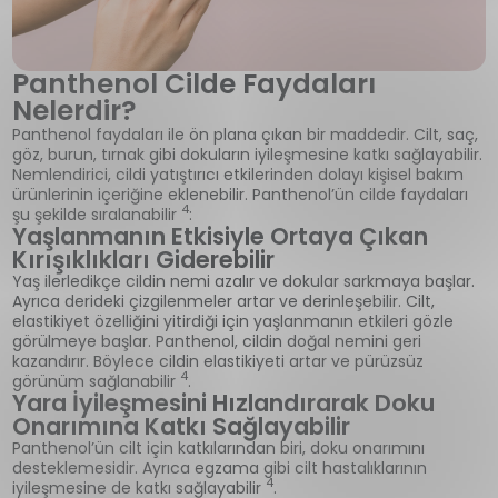
Panthenol Cilde Faydaları
Nelerdir?
Panthenol faydaları ile ön plana çıkan bir maddedir. Cilt, saç,
göz, burun, tırnak gibi dokuların iyileşmesine katkı sağlayabilir.
Nemlendirici, cildi yatıştırıcı etkilerinden dolayı kişisel bakım
ürünlerinin içeriğine eklenebilir. Panthenol’ün cilde faydaları
4
şu şekilde sıralanabilir
:
Yaşlanmanın Etkisiyle Ortaya Çıkan
Kırışıklıkları Giderebilir
Yaş ilerledikçe cildin nemi azalır ve dokular sarkmaya başlar.
Ayrıca derideki çizgilenmeler artar ve derinleşebilir. Cilt,
elastikiyet özelliğini yitirdiği için yaşlanmanın etkileri gözle
görülmeye başlar. Panthenol, cildin doğal nemini geri
kazandırır. Böylece cildin elastikiyeti artar ve pürüzsüz
4
görünüm sağlanabilir
.
Yara İyileşmesini Hızlandırarak Doku
Onarımına Katkı Sağlayabilir
Panthenol’ün cilt için katkılarından biri, doku onarımını
desteklemesidir. Ayrıca egzama gibi cilt hastalıklarının
4
iyileşmesine de katkı sağlayabilir
.