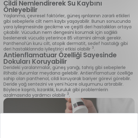
Cildi Nemlendirerek Su Kaybını
Önleyebilir
Yaşlanma, çevresel faktörler, güneş ışınlarının zararlı etkileri
gibi sebeplerle cilt nem kaybı yaşayabilir. Bunun sonucunda
yara iyileşmesinde gecikme ve çeşitli deri hastalıkları ortaya
çıkabilir. Vücudun nem dengesini korumak için sağlıklı
beslenerek vücuda yeterince B5 vitamini almak gerekir.
Panthenol’ün kuru cilt, atopik dermatit, sedef hastalığı gibi
3
deri hastalıklarında iyileştirici etkisi olabilir
.
Antienflamatuar Özelliği Sayesinde
Dokuları Koruyabilir
Derideki yaralanmalar, güneş yanığı, tahriş gibi sebeplerle
iltihabi durumlar meydana gelebilir. Antienflamatuar özelliğe
sahip olan panthenol, cildi koruyarak bariyer görevi görebilir.
Deride yağ sentezini ve yeni hücre oluşumunu artırabilir.
Böylece kaşıntı, kızarıklık, kuruluk gibi problemlerin
3
azalmasında yardımcı olabilir
.