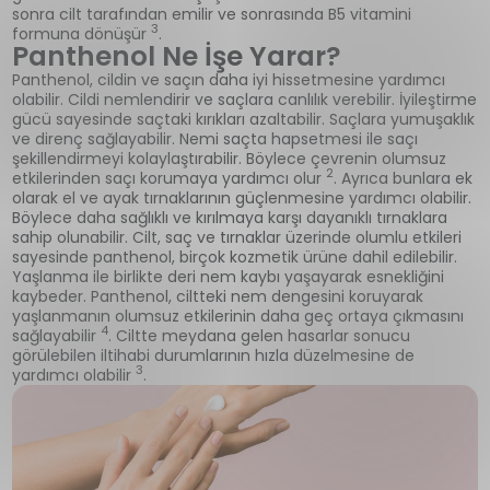
sonra cilt tarafından emilir ve sonrasında B5 vitamini
3
formuna dönüşür
.
Panthenol Ne İşe Yarar?
Panthenol, cildin ve saçın daha iyi hissetmesine yardımcı
olabilir. Cildi nemlendirir ve saçlara canlılık verebilir. İyileştirme
gücü sayesinde saçtaki kırıkları azaltabilir. Saçlara yumuşaklık
ve direnç sağlayabilir. Nemi saçta hapsetmesi ile saçı
şekillendirmeyi kolaylaştırabilir. Böylece çevrenin olumsuz
2
etkilerinden saçı korumaya yardımcı olur
. Ayrıca bunlara ek
olarak el ve ayak tırnaklarının güçlenmesine yardımcı olabilir.
Böylece daha sağlıklı ve kırılmaya karşı dayanıklı tırnaklara
sahip olunabilir. Cilt, saç ve tırnaklar üzerinde olumlu etkileri
sayesinde panthenol, birçok kozmetik ürüne dahil edilebilir.
Yaşlanma ile birlikte deri nem kaybı yaşayarak esnekliğini
kaybeder. Panthenol, ciltteki nem dengesini koruyarak
yaşlanmanın olumsuz etkilerinin daha geç ortaya çıkmasını
4
sağlayabilir
. Ciltte meydana gelen hasarlar sonucu
görülebilen iltihabi durumlarının hızla düzelmesine de
3
yardımcı olabilir
.