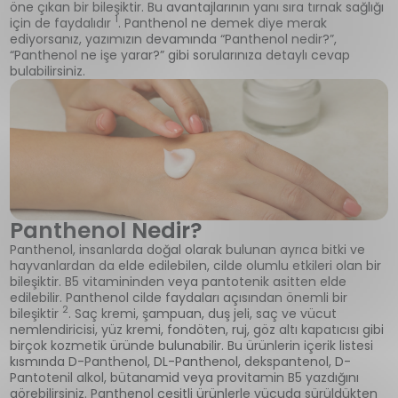
öne çıkan bir bileşiktir. Bu avantajlarının yanı sıra tırnak sağlığı
1
için de faydalıdır
. Panthenol ne demek diye merak
ediyorsanız, yazımızın devamında “Panthenol nedir?”,
“Panthenol ne işe yarar?” gibi sorularınıza detaylı cevap
bulabilirsiniz.
Panthenol Nedir?
Panthenol, insanlarda doğal olarak bulunan ayrıca bitki ve
hayvanlardan da elde edilebilen, cilde olumlu etkileri olan bir
bileşiktir. B5 vitamininden veya pantotenik asitten elde
edilebilir. Panthenol cilde faydaları açısından önemli bir
2
bileşiktir
. Saç kremi, şampuan, duş jeli, saç ve vücut
nemlendiricisi, yüz kremi, fondöten, ruj, göz altı kapatıcısı gibi
birçok kozmetik üründe bulunabilir. Bu ürünlerin içerik listesi
kısmında D-Panthenol, DL-Panthenol, dekspantenol, D-
Pantotenil alkol, bütanamid veya provitamin B5 yazdığını
görebilirsiniz. Panthenol çeşitli ürünlerle vücuda sürüldükten