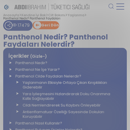
Anasayfa
Kendine İyi Bak
Cilt Bakımı
Yaşlanma
Panthenol Nedir? Panthenol Faydaları
17479
Geri Dön
Panthenol Nedir? Panthenol
Faydaları Nelerdir?
İçerikler
(Gizle-)
Panthenol Nedir?
Panthenol Ne İşe Yarar?
Panthenol Cilde Faydaları Nelerdir?
Yaşlanmanın Etkisiyle Ortaya Çıkan Kırışıklıkları
Giderebilir
Yara İyileşmesini Hızlandırarak Doku Onarımına
Katkı Sağlayabilir
Cildi Nemlendirerek Su Kaybını Önleyebilir
Antienflamatuar Özelliği Sayesinde Dokuları
Koruyabilir
Panthenol Nasıl Kullanılır?
Panthenol Bulunan Ürünler Nelerdir?