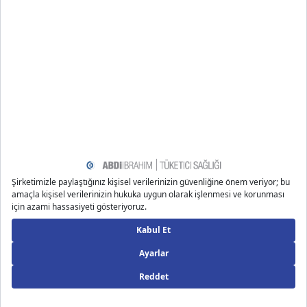
vitaminine karşı bilinen herhangi bir alerjik durumu yoksa ve
normal seviyelerde kullanılıyorsa vücut için faydalı olabilen
3
bir bileşiktir
.
Not: Bu metin tüketicileri konu özelinde objektif bir
şekilde bilgilendirme amaçlı yazılmıştır.
Kaynakça
www.medicalnewstoday.com/articles/panthenol#what-
products-contain-it
www.medicalnewstoday.com/articles/219601
www.healthline.com/health/panthenol
www.webmd.com/beauty/what-to-know-panthenol
Önerilen Bloglar