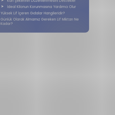
Kan Şekerinin Düzenlenmesini Destekler
İdeal Kilonun Korunmasına Yardımcı Olur
Yüksek Lif İçeren Gıdalar Hangileridir?
Günlük Olarak Almamız Gereken Lif Miktarı Ne
Kadar?