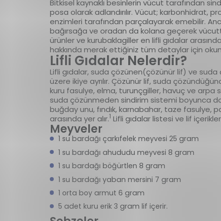
Bitkisel kaynaklı besinlerin vücut tarafından sin
posa olarak adlandırılır. Vücut; karbonhidrat, pr
enzimleri tarafından parçalayarak emebilir. Anc
bağırsağa ve oradan da kolana geçerek vücuttan 
ürünler ve kurubaklagiller en lifli gıdalar arasında y
hakkında merak ettiğiniz tüm detaylar için o
Lifli Gıdalar Nelerdir?
Lifli gıdalar, suda çözünen(çözünür lif) ve suda
üzere ikiye ayrılır. Çözünür lif, suda çözündüğünd
kuru fasulye, elma, turunçgiller, havuç ve arpa s
suda çözünmeden sindirim sistemi boyunca do
buğday unu, fındık, karnabahar, taze fasulye, pa
1
arasında yer alır.
Lifli gıdalar listesi ve lif içerikle
Meyveler
1 su bardağı çarkıfelek meyvesi 25 gram
1 su bardağı ahududu meyvesi 8 gram
1 su bardağı böğürtlen 8 gram
1 su bardağı yaban mersini 7 gram
1 orta boy armut 6 gram
5 adet kuru erik 3 gram lif içerir.
Sebzeler