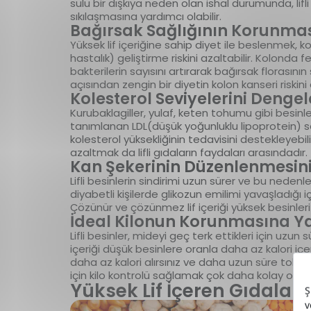
sulu bir dışkıya neden olan ishal durumunda, lif
sıkılaşmasına yardımcı olabilir.
Bağırsak Sağlığının Korunma
Yüksek lif içeriğine sahip diyet ile beslenmek, 
hastalık) geliştirme riskini azaltabilir. Kolonda f
bakterilerin sayısını artırarak bağırsak florasının
açısından zengin bir diyetin kolon kanseri riskini 
Kolesterol Seviyelerini Dengel
Kurubaklagiller, yulaf, keten tohumu gibi besinle
tanımlanan LDL(düşük yoğunluklu lipoprotein) s
kolesterol yüksekliğinin tedavisini destekleyebi
azaltmak da lifli gıdaların faydaları arasındadır.
Kan Şekerinin Düzenlenmesini
Lifli besinlerin sindirimi uzun sürer ve bu nedenl
diyabetli kişilerde glikozun emilimi yavaşladığı i
Çözünür ve çözünmez lif içeriği yüksek besinleri 
İdeal Kilonun Korunmasına Y
Lifli besinler, mideyi geç terk ettikleri için uzun
içeriği düşük besinlere oranla daha az kalori içeri
daha az kalori alırsınız ve daha uzun süre tok kalı
için kilo kontrolü sağlamak çok daha kolay olur.
Yüksek Lif İçeren Gıdalar 