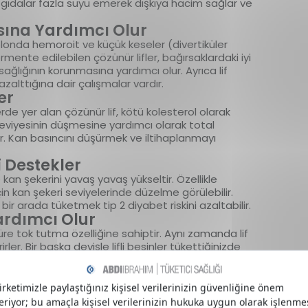
li gıdalar fazla suyu emerek dışkıya hacim sağlar ve
sına Yardımcı Olur
kolonda hemoroit ve küçük keseler (divertiküler
ermente edilebilen çözünür lifler, bağırsaklardaki iyi
 sağlığının korunmasına yardımcı olur. Ayrıca lif
azalttığına dair çalışmalar vardır.
er
rde yer alan çözünür lif, kötü kolesterol olarak
eviyesinin düşmesine yardımcı olarak total
lir. Kan basıncını düşürmek ve iltihaplanmayı
 Destekler
e kan şekerini yavaş yavaş yükseltir. Özellikle
çin kan şekeri seviyelerinde düzelme görülebilir.
bir arada tüketmek tip 2 diyabet riskini azaltabilir.
ardımcı Olur
 süre tok tutma özelliğine sahiptir. Aynı zamanda lif
rler. Bir başka deyişle lifli besinler tükettiğinizde
rsınız. Günlük enerji alımı doğal olarak kısıtlandığı
1
Hangileridir?