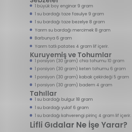
1 büyük boy enginar 9 gram
1 su bardağı taze fasulye 9 gram
1 su bardağı taze bezelye 8 gram
Yarım su bardağı mercimek 8 gram
Barbunya 6 gram
Yarım tatlı patates 4 gram lif içerir.
Kuruyemiş ve Tohumlar
1 porsiyon (30 gram) chia tohumu 10 gram
1 porsiyon (30 gram) keten tohumu 6 gram
1 porsiyon (30 gram) kabak çekirdeği 5 gram
1 porsiyon (30 gram) badem 4 gram
Tahıllar
1 su bardağı bulgur 18 gram
1 su bardağı yulaf 6 gram
1 su bardağı kahverengi pirinç 4 gram lif içerir
Lifli Gıdalar Ne İşe Yarar?