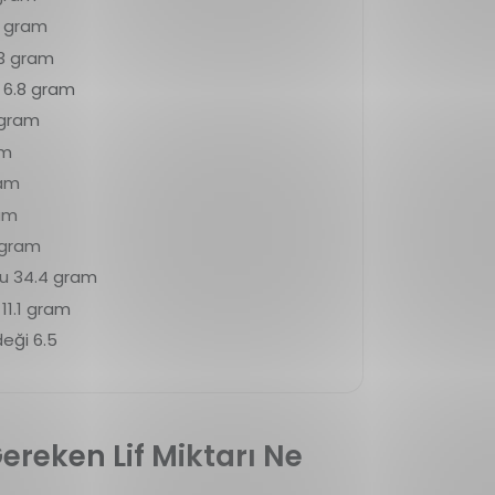
2 gram
3 gram
 6.8 gram
 gram
am
ram
ram
 gram
u 34.4 gram
 11.1 gram
eği 6.5
reken Lif Miktarı Ne