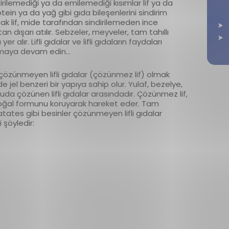
dirilemediği ya da emilemediği kısımlar lif ya da
otein ya da yağ gibi gıda bileşenlerini sindirim
ak lif, mide tarafından sindirilemeden ince
dışarı atılır. Sebzeler, meyveler, tam tahıllı
er alır. Lifli gıdalar ve lifli gıdaların faydaları
kumaya devam edin…
 çözünmeyen lifli gıdalar (çözünmez lif) olmak
e jel benzeri bir yapıya sahip olur. Yulaf, bezelye,
uda çözünen lifli gıdalar arasındadır. Çözünmez lif,
ğal formunu koruyarak hareket eder. Tam
tates gibi besinler çözünmeyen lifli gıdalar
ri şöyledir: