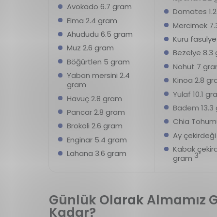
Avokado 6.7 gram
Domates 1.
Elma 2.4 gram
Mercimek 7.
Ahududu 6.5 gram
Kuru fasulye
Muz 2.6 gram
Bezelye 8.3
Böğürtlen 5 gram
Nohut 7 gr
Yaban mersini 2.4
Kinoa 2.8 g
gram
Yulaf 10.1 g
Havuç 2.8 gram
Badem 13.3
Pancar 2.8 gram
Chia Tohum
Brokoli 2.6 gram
Ay çekirdeği
Enginar 5.4 gram
Kabak çekird
Lahana 3.6 gram
3
gram
Günlük Olarak Almamız Ge
Kadar?