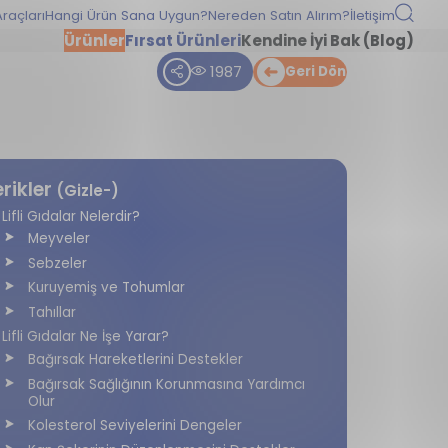
raçları
Hangi Ürün Sana Uygun?
Nereden Satın Alırım?
İletişim
Ürünler
Fırsat Ürünleri
Kendine İyi Bak (Blog)
1987
Geri Dön
erikler
(Gizle-)
Lifli Gıdalar Nelerdir?
Meyveler
Sebzeler
Kuruyemiş ve Tohumlar
Tahıllar
Lifli Gıdalar Ne İşe Yarar?
Bağırsak Hareketlerini Destekler
Bağırsak Sağlığının Korunmasına Yardımcı
Olur
Kolesterol Seviyelerini Dengeler