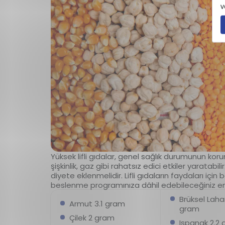
Yüksek lifli gıdalar, genel sağlık durumunun kor
şişkinlik, gaz gibi rahatsız edici etkiler yaratabil
diyete eklenmelidir. Lifli gıdaların faydaları içi
beslenme programınıza dâhil edebileceğiniz en yük
Brüksel Laha
Armut 3.1 gram
gram
Çilek 2 gram
Ispanak 2.2