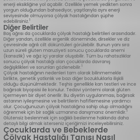
enerji eksikliğine yol açabilir. Özellikle yemek yedikten sonra
yorgun olduğundan bahsediyor, yaşıtlarıyla aynı enerji
seviyesinde olmuyorsa çölyak hastalığından şüphe
1
edebilirsiniz.
Diğer Belirtiler
Baş ağrısı da çocuklarda çölyak hastalığı belirtileri arasındadır.
Diğer yandan, özellikle ergenlik döneminde, dirsekler ve diz
çevresinde ağrılı cilt döküntüleri görülebilir. Bunun yanı sıra
uzun süreli glüten maruziyeti sonucu çocuklarda anemi
(kansızlık) ve ağız içi yaralar oluşabilir. Tüm bu rahatsızlıklar
sonucu çölyak hastalığı olan çocuklarda davranış
1
değişiklikleri ve sorunları gözlenebilir.
Çölyak hastalığının nedenleri tam olarak bilinmemekle
birlikte, genetik yatkınlık ve bazı diğer bozukluklarla ilişkili
olduğu düşünülmektedir. Teşhis genellikle kan testleri ve ince
bağırsak biyopsisi ile konulur. Tedavi yöntemi olarak glüten
içermeyen bir diyet önerilir. Bu diyetin uygulanması, bağırsak
astarının iyileşmesine ve belirtilerin hafiflemesine yardımcı
olur. Çocuğunuzun çölyak hastalığına sahip olup olmadığını
1
öğrenmek için bir sağlık uzmanına danışmanız önemlidir.
Glütensiz beslenmek için sağlıklı beslenme hakkında daha
detaylı bilgi almak isterseniz içeriğimizi inceleyebilirsiniz.
Çocuklarda ve Bebeklerde
Çölyak Hastalığı Tanısı Nasıl