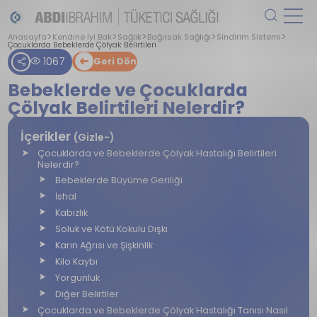
Anasayfa
Kendine İyi Bak
Sağlık
Bağırsak Sağlığı
Sindirim Sistemi
Çocuklarda Bebeklerde Çölyak Belirtileri
1067
Geri Dön
Bebeklerde ve Çocuklarda
Çölyak Belirtileri Nelerdir?
İçerikler
(Gizle-)
Çocuklarda ve Bebeklerde Çölyak Hastalığı Belirtileri
Nelerdir?
Bebeklerde Büyüme Geriliği
İshal
Kabızlık
Soluk ve Kötü Kokulu Dışkı
Karın Ağrısı ve Şişkinlik
Kilo Kaybı
Yorgunluk
Diğer Belirtiler
Çocuklarda ve Bebeklerde Çölyak Hastalığı Tanısı Nasıl