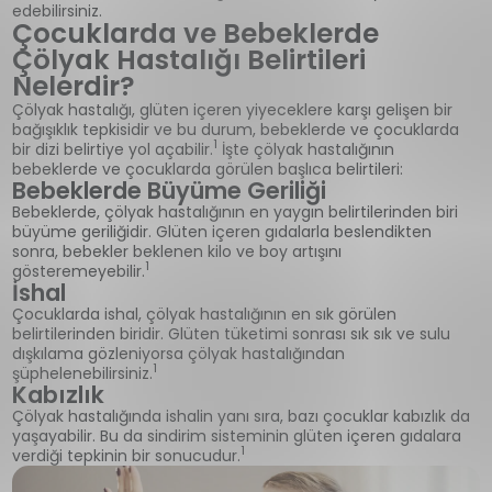
edebilirsiniz.
Çocuklarda ve Bebeklerde
Çölyak Hastalığı Belirtileri
Nelerdir?
Çölyak hastalığı, glüten içeren yiyeceklere karşı gelişen bir
bağışıklık tepkisidir ve bu durum, bebeklerde ve çocuklarda
1
bir dizi belirtiye yol açabilir.
İşte çölyak hastalığının
bebeklerde ve çocuklarda görülen başlıca belirtileri:
Bebeklerde Büyüme Geriliği
Bebeklerde, çölyak hastalığının en yaygın belirtilerinden biri
büyüme geriliğidir. Glüten içeren gıdalarla beslendikten
sonra, bebekler beklenen kilo ve boy artışını
1
gösteremeyebilir.
İshal
Çocuklarda ishal, çölyak hastalığının en sık görülen
belirtilerinden biridir. Glüten tüketimi sonrası sık sık ve sulu
dışkılama gözleniyorsa çölyak hastalığından
1
şüphelenebilirsiniz.
Kabızlık
Çölyak hastalığında ishalin yanı sıra, bazı çocuklar kabızlık da
yaşayabilir. Bu da sindirim sisteminin glüten içeren gıdalara
1
verdiği tepkinin bir sonucudur.