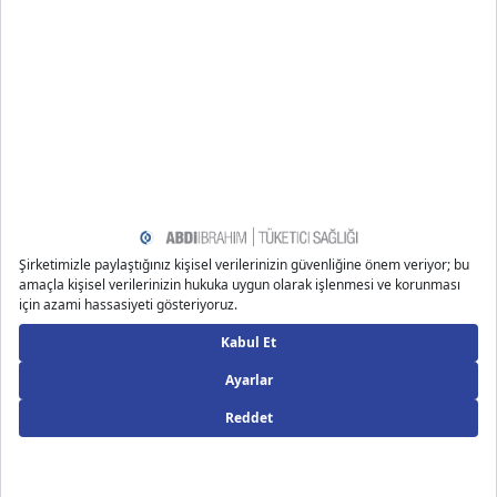
https://www.childrenshospital.org/conditions/celiac-dise
ase
Önerilen Bloglar
Uzm. Dyt. Hande M.
30.12.2025