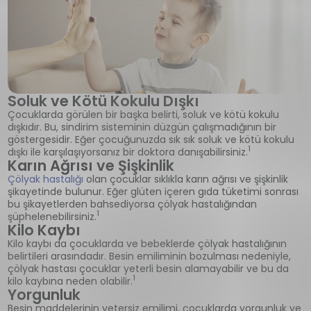
Soluk ve Kötü Kokulu Dışkı
Çocuklarda görülen bir başka belirti, soluk ve kötü kokulu
dışkıdır. Bu, sindirim sisteminin düzgün çalışmadığının bir
göstergesidir. Eğer çocuğunuzda sık sık soluk ve kötü kokulu
1
dışkı ile karşılaşıyorsanız bir doktora danışabilirsiniz.
Karın Ağrısı ve Şişkinlik
Çölyak hastalığı
olan çocuklar sıklıkla karın ağrısı ve şişkinlik
şikayetinde bulunur. Eğer glüten içeren gıda tüketimi sonrası
bu şikayetlerden bahsediyorsa çölyak hastalığından
1
şüphelenebilirsiniz.
Kilo Kaybı
Kilo kaybı da çocuklarda ve bebeklerde çölyak hastalığının
belirtileri arasındadır. Besin emiliminin bozulması nedeniyle,
çölyak hastası çocuklar yeterli besin alamayabilir ve bu da
1
kilo kaybına neden olabilir.
Yorgunluk
Besin maddelerinin yetersiz emilimi, çocuklarda yorgunluk ve