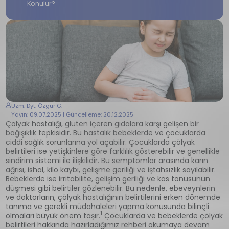
Konulur?
Uzm. Dyt. Özgür G.
Yayın: 09.07.2025 | Güncelleme: 20.12.2025
Çölyak hastalığı, glüten içeren gıdalara karşı gelişen bir
bağışıklık tepkisidir. Bu hastalık bebeklerde ve çocuklarda
ciddi sağlık sorunlarına yol açabilir. Çocuklarda çölyak
belirtileri ise yetişkinlere göre farklılık gösterebilir ve genellikle
sindirim sistemi ile ilişkilidir. Bu semptomlar arasında karın
ağrısı, ishal, kilo kaybı, gelişme geriliği ve iştahsızlık sayılabilir.
Bebeklerde ise irritabilite, gelişim geriliği ve kas tonusunun
düşmesi gibi belirtiler gözlenebilir. Bu nedenle, ebeveynlerin
ve doktorların, çölyak hastalığının belirtilerini erken dönemde
tanıma ve gerekli müdahaleleri yapma konusunda bilinçli
1
olmaları büyük önem taşır.
Çocuklarda ve bebeklerde çölyak
belirtileri hakkında hazırladığımız rehberi okumaya devam