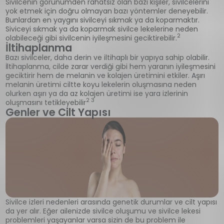
Sivilcenin görünümden rahatsız olan bazı kişiler, sivilcelerini
yok etmek için doğru olmayan bazı yöntemler deneyebilir.
Bunlardan en yaygını sivilceyi sıkmak ya da koparmaktır.
Siviceyi sıkmak ya da koparmak sivilce lekelerine neden
2
olabileceği gibi sivilcenin iyileşmesini geciktirebilir.
İltihaplanma
Bazı sivilceler, daha derin ve iltihaplı bir yapıya sahip olabilir.
İltihaplanma, cilde zarar verdiği gibi hem yaranın iyileşmesini
geciktirir hem de melanin ve kolajen üretimini etkiler. Aşırı
melanin üretimi ciltte koyu lekelerin oluşmasına neden
olurken aşırı ya da az kolajen üretimi ise yara izlerinin
2 3
oluşmasını tetikleyebilir
Genler ve Cilt Yapısı
Sivilce izleri nedenleri arasında genetik durumlar ve cilt yapısı
da yer alır. Eğer ailenizde sivilce oluşumu ve sivilce lekesi
problemleri yaşayanlar varsa sizin de bu problem ile