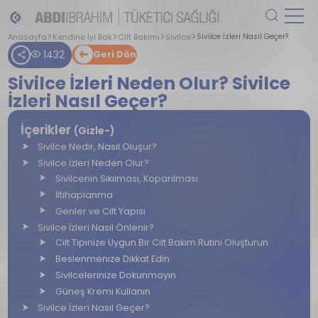
Anasayfa
Kendine İyi Bak
Cilt Bakımı
Sivilce
Sivilce İzleri Nasıl Geçer?
1432
Geri Dön
Sivilce İzleri Neden Olur? Sivilce
İzleri Nasıl Geçer?
İçerikler
(Gizle-)
Sivilce Nedir, Nasıl Oluşur?
Sivilce İzleri Neden Olur?
Sivilcenin Sıkılması, Koparılması
İltihaplanma
Genler ve Cilt Yapısı
Sivilce İzleri Nasıl Önlenir?
Cilt Tipinize Uygun Bir Cilt Bakım Rutini Oluşturun
Beslenmenize Dikkat Edin
Sivilcelerinize Dokunmayın
Güneş Kremi Kullanın
Sivilce İzleri Nasıl Geçer?