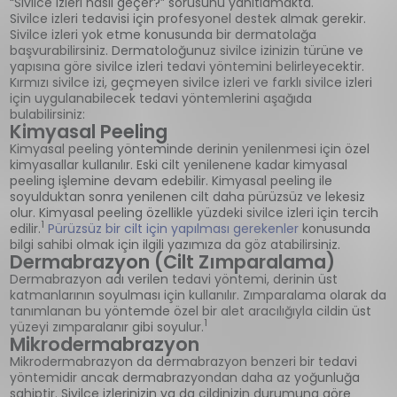
“Sivilce izleri nasıl geçer?” sorusunu yanıtlamakta.
Sivilce izleri tedavisi için profesyonel destek almak gerekir.
Sivilce izleri yok etme konusunda bir dermatolağa
başvurabilirsiniz. Dermatoloğunuz sivilce izinizin türüne ve
yapısına göre sivilce izleri tedavi yöntemini belirleyecektir.
Kırmızı sivilce izi, geçmeyen sivilce izleri ve farklı sivilce izleri
için uygulanabilecek tedavi yöntemlerini aşağıda
bulabilirsiniz:
Kimyasal Peeling
Kimyasal peeling yönteminde derinin yenilenmesi için özel
kimyasallar kullanılır. Eski cilt yenilenene kadar kimyasal
peeling işlemine devam edebilir. Kimyasal peeling ile
soyulduktan sonra yenilenen cilt daha pürüzsüz ve lekesiz
olur. Kimyasal peeling özellikle yüzdeki sivilce izleri için tercih
1
edilir.
Pürüzsüz bir cilt için yapılması gerekenler
konusunda
bilgi sahibi olmak için ilgili yazımıza da göz atabilirsiniz.
Dermabrazyon (Cilt Zımparalama)
Dermabrazyon adı verilen tedavi yöntemi, derinin üst
katmanlarının soyulması için kullanılır. Zımparalama olarak da
tanımlanan bu yöntemde özel bir alet aracılığıyla cildin üst
1
yüzeyi zımparalanır gibi soyulur.
Mikrodermabrazyon
Mikrodermabrazyon da dermabrazyon benzeri bir tedavi
yöntemidir ancak dermabrazyondan daha az yoğunluğa
sahiptir. Sivilce izlerinizin ya da cildinizin durumuna göre