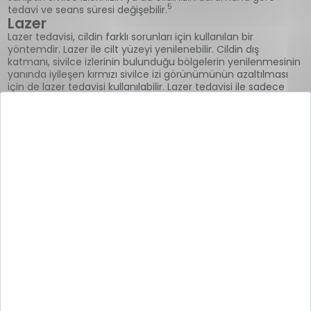
5
tedavi ve seans süresi değişebilir.
Lazer
Lazer tedavisi, cildin farklı sorunları için kullanılan bir
yöntemdir. Lazer ile cilt yüzeyi yenilenebilir. Cildin dış
katmanı, sivilce izlerinin bulunduğu bölgelerin yenilenmesinin
yanında iyileşen kırmızı sivilce izi görünümünün azaltılması
için de lazer tedavisi kullanılabilir. Lazer tedavisi ile sadece
yüzdeki değil sırttaki sivilce lekeleri, koldaki sivilce izleri ya da
4 5
kalçadaki sivilce izleri de tedavi edileblir.
Dolgu
“Derin sivilce izleri nasıl geçer?” sorusunun yanıtını arayanlar,
dolgu yöntemi ile karşılaşabilirler. Çünkü bu tedavi yöntemi
genellikle sivilceden geriye bir çukur kaldığı durumlarda
tercih edebilir. Kolajen, hyaluronik asit ya da yağ gibi
1 5
maddelerin cilde enjekte edilmesi ile uygulanır.
Mikro İğneleme
Mikro iğleneme yönteminde, kolajen üretimini uyarmak için
cildin üst katmanı küçük iğneler ile bilinçli bir şekilde yaralanır.
İğne vuruşları nedeniyle cilt kızarabilir. “Kalıcı sivilce izleri nasıl
geçer?” sorusunun yanıtını arayan kişilerin sıkça karşılaştığı
tedavi yöntemlerinden biri olan mikro iğleneme, aynı
1 5
zamanda kırışık, çatlak ve ince çizgiler için de kullanılabilir.
Eksizyon
Eksizyon tedavisinde dermatolog izin bulunduğu bölgedeki