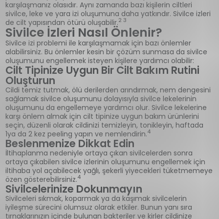
karşılaşmanız olasıdır. Aynı zamanda bazı kişilerin ciltleri
sivilce, leke ve yara izi oluşumuna daha yatkındır. Sivilce izleri
2 3
de cilt yapısından ötürü oluşabilir.
Sivilce İzleri Nasıl Önlenir?
Sivilce izi problemi ile karşılaşmamak için bazı önlemler
alabilirsiniz. Bu önlemler kesin bir çözüm sunmasa da sivilce
oluşumunu engellemek isteyen kişilere yardımcı olabilir:
Cilt Tipinize Uygun Bir Cilt Bakım Rutini
Oluşturun
Cildi temiz tutmak, ölü derilerden arındırmak, nem dengesini
sağlamak sivilce oluşumunu dolayısıyla sivilce lekelerinin
oluşumunu da engellemeye yardımcı olur. Sivilce lekelerine
karşı önlem almak için cilt tipinize uygun bakım ürünlerini
seçin, düzenli olarak cildinizi temizleyin, tonikleyin, haftada
4
1ya da 2 kez peeling yapın ve nemlendirin.
Beslenmenize Dikkat Edin
İltihaplanma nedeniyle ortaya çıkan sivilcelerden sonra
ortaya çıkabilen sivilce izlerinin oluşumunu engellemek için
iltihaba yol açabilecek yağlı, şekerli yiyecekleri tüketmemeye
4
özen gösterebilirsiniz.
Sivilcelerinize Dokunmayın
Sivilceleri sıkmak, koparmak ya da kaşımak sivilcelerin
iyileşme sürecini olumsuz olarak etkiler. Bunun yanı sıra
tırnaklarınızın içinde bulunan bakteriler ve kirler cildinize