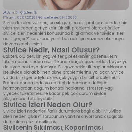
Uzm. Dr. Çiğdem Ş.
Yayın: 08.07.2025 | Güncelleme: 29.12.2025
Sivilce lekeleri ve izleri, en sık görülen cilt problemlerinden biri
olan sivilceden geriye kalır. Bir cilt problemi olarak görülen
sivilce izleri nedenleri konusunda bilgi almak ve “Sivilce izleri
nasıl geçer?” sorusuna yanıt bulmak için yazımızı okumaya
devam edebilirsiniz.
Sivilce Nedir, Nasıl Oluşur?
Bakteri, ölü deri, kir, yağ ve ter gibi etkenler gözeneklerin
tıkanmasına neden olur. Tıkanan küçük gözenekler, beyaz ya
da siyah noktaya dönüşür. Bu gözenekler iltihaplandıklarında
ise sivilce olarak bilinen akne problemlerine yol açar. Sivilce
ya da bir diğer adıyla akne, çok yaygın bir cilt problemidir.
Ergenlik döneminde ya da regl döneminde değişen
hormonlardan doğum kontrol haplarına, stresten yağlı
yiyecek tüketilmesine kadar pek çok durum sivilce
1
oluşumunu tetikleyebilir.
Sivilce İzleri Neden Olur?
Sivilce izleri nedenleri farklı durumlara bağlı olabilir. “Sivilce
izleri neden çıkar?” sorusunun yanıtını arıyorsanız aşağıdaki
durumlara göz atabilirsiniz.
Sivilcenin Sıkılması, Koparılması