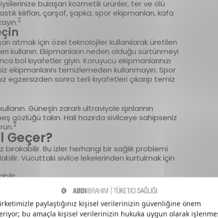
ysilerinize bulaşan kozmetik ürünler, ter ve ölü
stık kılıfları, çarşaf, şapka, spor ekipmanları, kafa
2
kayın.
eçin
ı atmak için özel teknolojiler kullanılarak üretilen
ri kullanın. Ekipmanların neden olduğu sürtünmeyi
a bol kıyafetler giyin. Koruyucu ekipmanlarınızı
rsiz ekipmanlarını temizlemeden kullanmayın. Spor
 egzersizden sonra terli kıyafetleri çıkarıp temiz
llanın. Güneşin zararlı ultraviyole ışınlarının
neş gözlüğü takın. Hali hazırda sivilceye sahipseniz
2
rün.
ıl Geçer?
bırakabilir. Bu izler herhangi bir sağlık problemi
labilir. Vücuttaki sivilce lekelerinden kurtulmak için
bilir,
emleri uygulanabilir,