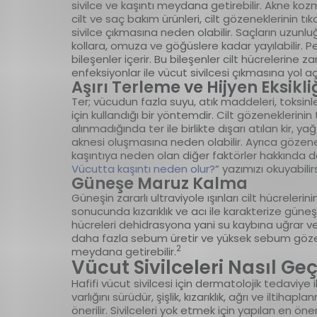
sivilce ve kaşıntı meydana getirebilir. Akne koz
cilt ve saç bakım ürünleri, cilt gözeneklerinin 
sivilce çıkmasına neden olabilir. Saçların uzunl
kollara, omuza ve göğüslere kadar yayılabilir. P
bileşenler içerir. Bu bileşenler cilt hücrelerine z
enfeksiyonlar ile vücut sivilcesi çıkmasına yol aça
Aşırı Terleme ve Hijyen Eksikli
Ter; vücudun fazla suyu, atık maddeleri, toksinl
için kullandığı bir yöntemdir. Cilt gözeneklerin
alınmadığında ter ile birlikte dışarı atılan kir, 
aknesi oluşmasına neden olabilir. Ayrıca gözenek
kaşıntıya neden olan diğer faktörler hakkında dah
Vücutta kaşıntı neden olur?
” yazımızı okuyabilirs
Güneşe Maruz Kalma
Güneşin zararlı ultraviyole ışınları cilt hücreleri
sonucunda kızarıklık ve acı ile karakterize güneş
hücreleri dehidrasyona yani su kaybına uğrar ve k
daha fazla sebum üretir ve yüksek sebum gözene
2
meydana getirebilir.
Vücut Sivilceleri Nasıl Ge
Hafifi vücut sivilcesi için dermatolojik tedaviye
varlığını sürüdür, şişlik, kızarıklık, ağrı ve ilti
önerilir. Sivilceleri yok etmek için yapılan en ön