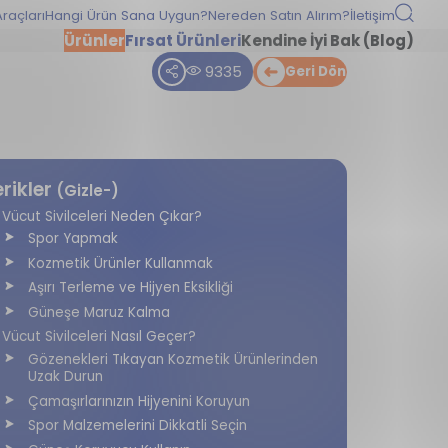
raçları
Hangi Ürün Sana Uygun?
Nereden Satın Alırım?
İletişim
Ürünler
Fırsat Ürünleri
Kendine İyi Bak (Blog)
9335
Geri Dön
erikler
(Gizle-)
Vücut Sivilceleri Neden Çıkar?
Spor Yapmak
Kozmetik Ürünler Kullanmak
Aşırı Terleme ve Hijyen Eksikliği
Güneşe Maruz Kalma
Vücut Sivilceleri Nasıl Geçer?
Gözenekleri Tıkayan Kozmetik Ürünlerinden
Uzak Durun
Çamaşırlarınızın Hijyenini Koruyun
Spor Malzemelerini Dikkatli Seçin