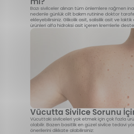
mi?
Bazı sivilceler alınan tüm önlemlere rağmen inatç
nedenle günlük cilt bakım rutinine doktor tarafı
ekleyebilirsiniz. Glikolik asit, salisilik asit ve lakt
ürünleri alfa hidroksi asit içeren kremlerle destek
Vücutta Sivilce Sorunu İçi
Vücuttaki sivilceleri yok etmek için çok fazla ü
olabilir. Bazen basitlik en güzel sivilce tedavi y
önerilerini dikkate alabilirsiniz: