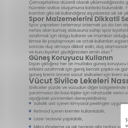
Çamaşırlarınızı düzenli olarak yıkamadığınızda gi
hücreler sivilce oluşumuna katkıda bulunabilir. Ya
bantları gibi sık kullandığınız eşyalarınızı sık sık yı
Spor Malzemelerini Dikkatli S
Spor yaparken terlemeyi önlemek ya da teri dışar
nefes alan kumaş dokusuna sahip spor kıyafetle
azaltmak için dolgu kullanın ve mümkün olduğunc
kimse ile paylaşmayın ve ortak kullanılan egze
sonrası duş almaya dikkat edin, duş alamazsanız
2
ve kuru kıyafet giydiğinizden emin olun.
Güneş Koruyucu Kullanın
Dışarı çıktığınız her an mutlaka güneş koruyucu ku
etkisini azaltmak için geniş kenarlı şapka ve gü
güneş kremi öncesi vücut sivilceleri için krem sü
Vücut Sivilce Lekeleri Nas
Sivilceler yüzde ve vücudun diğer bölgelerinde iz 
yaratmasa da bazı kişiler için rahatsızlık verici o
aşağıdaki yöntemleri deneyebilirsiniz:
Salisilik asit içeren kimyasal peelingler uygulana
Retinoid içeren kremler kullanılabilir,
Lazer tedavisi yapılabilir,
Mikro iğneleme ve ışık terapisi gibi tedavi yönt