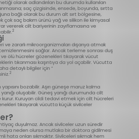
metiği olarak adlandırılan bu durumda kullanılan
tıkanmasına; saç çizgisinde, ensede, boyunda, sırtta
uğuna bağlı olarak bu durum alt sırt bölgesine,
ek çok saç bakım ürünü yağ ve silikon ile kimyasal
arar vererek cilt bariyerinin zayıflamasına ve
2
bilir.
ği
eri ve zararlı mikroorganizmaları dışarıya atmak
in temizlenmesini sağlar. Ancak terleme sonrası duş
yağ ve ölü hücreler gözenekleri tıkayarak vücut
lerin tıkanması kaşıntıya da yol açabilir. Vücutta
a detaylı bilgiler için “
2
iniz.
nin yapısını bozabilir. Aşırı güneşe maruz kalma
 yanığı oluşabilir. Güneş yanığı durumunda cilt
urur. Kuruyan cildi tedavi etmek için cilt hücreleri
kleri tıkayarak vücutta küçük sivilceler
çer?
 ihtiyaç duyulmaz. Ancak sivilceler uzun süredir
haplanmaya neden olursa mutlaka bir doktora gidilmesi
emli hata onları sıkmaktır. Sivilceleri sıkmak hem