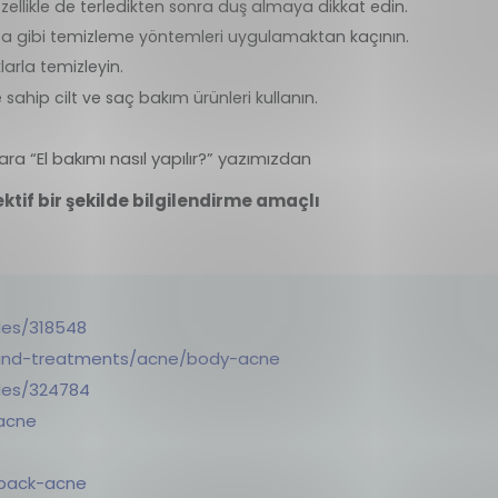
ellikle de terledikten sonra duş almaya dikkat edin.
ırça gibi temizleme yöntemleri uygulamaktan kaçının.
larla temizleyin.
sahip cilt ve saç bakım ürünleri kullanın.
ara “El bakımı nasıl yapılır?” yazımızdan
ektif bir şekilde bilgilendirme amaçlı
les/318548
and-treatments/acne/body-acne
les/324784
-acne
-back-acne