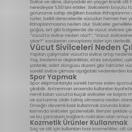
Sivilce ve akne, dünyadaki en yaygın kronik cilt 
neredeyse %50’sini etkiler. Sivilcelerin boyutu fark
görünüme sahip değilken bazıları iltihaplanma 
türler, belirli derecelerde vücudun hemen her ye
iltihaplanmasına neden olur. Sivilceler genellik
göğüs, sırt gibi bölgelerde de vücut sivilcesi çıka
“Vücutta sivilce neden olur?”, “Vücut sivilcesine
çıkar?” sorularının cevaplarını sizler için derledik.
Vücut Sivilceleri Neden Ç
Yapılan çalışmalar vücutta sivilce artışı nedenlerini
Yaş, beslenme alışkanlıkları, stres seviyeleri, uyk
yatkınlık, adet döngüsü düzeni gibi faktörler vü
sürekli sivilce çıkması aşağıdaki nedenlerden ka
Spor Yapmak
Spor ekipmanlarıyla sürekli temas eden sporcul
çıkabilir. Antrenman sırasında kullanılan kıyafetler
nemli kalan vücutta küçük sivilceler ve kaşıntı m
ve sürtünme cildin tahriş olmasına neden olarak 
Örneğin devamlı kask kullanmak zorunda kalan bis
kısmında sivilceler gözlenebilir. Benzer şekilde 
ve bu çantaların bağlantı noktaları olan omuz ve s
Kozmetik Ürünler Kullanmak
Saç ve cilt için kullanılan bazı kozmetikler, cil