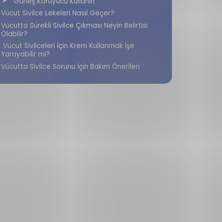
Güneş Koruyucu Kullanın
Vücut Sivilce Lekeleri Nasıl Geçer?
Vücutta Sürekli Sivilce Çıkması Neyin Belirtisi
Olabilir?
Vücut Sivilceleri İçin Krem Kullanmak İşe
Yarayabilir mi?
Vücutta Sivilce Sorunu İçin Bakım Önerileri