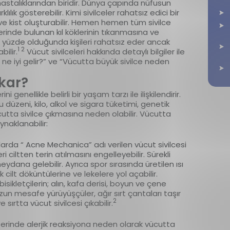
hastalıklarından biridir. Dünya çapında nüfusun
lılık gösterebilir. Kimi sivilceler rahatsız edici bir
ve kist oluşturabilir. Hemen hemen tüm sivilce
rinde bulunan kıl köklerinin tıkanmasına ve
le yüzde olduğunda kişileri rahatsız eder ancak
1 2
bilir.
Vücut sivilceleri hakkında detaylı bilgiler ile
 ne iyi gelir?” ve “Vücutta büyük sivilce neden
ıkar?
 genellikle belirli bir yaşam tarzı ile ilişkilendirir.
u düzeni, kilo, alkol ve sigara tüketimi, genetik
cutta sivilce çıkmasına neden olabilir. Vücutta
ynaklanabilir:
arda “ Acne Mechanica” adı verilen vücut sivilcesi
i ciltten terin atılmasını engelleyebilir. Sürekli
eydana gelebilir. Ayrıca spor sırasında üretilen ısı
cilt döküntülerine ve lekelere yol açabilir.
ikletçilerin; alın, kafa derisi, boyun ve çene
uzun mesafe yürüyüşçüler, ağır sırt çantaları taşır
2
ırtta vücut sivilcesi çıkabilir.
t üzerinde alerjik reaksiyona neden olarak vücutta