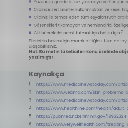
Yüzünüzü günde iki kez yıkamaya ve her gün öz
Cildinize sert ürünler kullanmaktan ve kese, f
Cildiniz ile temas eden tüm eşyaları rutin aralık
Gözenekleri tıkamayan ve nemlendirici özelliğe 
7
Cilt hücrelerini nemli tutmak için bol su için.
Ellerinizin bakımı için merak ettiğiniz tüm detayl
ulaşabilirsiniz.
Not: Bu metin tüketicileri konu özelinde obj
yazılmıştır.
Kaynakça
https://www.medicalnewstoday.com/artic
https://www.webmd.com/skin-problems-
https://www.medicalnewstoday.com/artic
https://www.healthline.com/health/adult
https://pubmed.ncbi.nlm.nih.gov/19932324
https://www.verywellhealth.com/treating