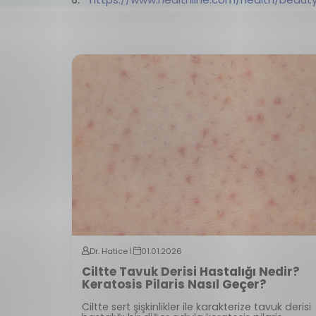
Dr. Hatice İ.
01.01.2026
Ciltte Tavuk Derisi Hastalığı Nedir?
Keratosis Pilaris Nasıl Geçer?
Ciltte sert şişkinlikler ile karakterize tavuk derisi