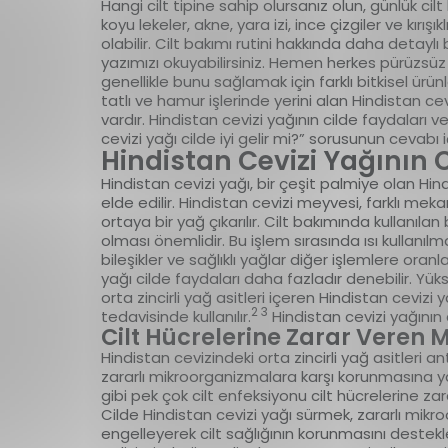
Hangi cilt tipine sahip olursanız olun, günlük cilt
koyu lekeler, akne, yara izi, ince çizgiler ve kırış
olabilir. Cilt bakımı rutini hakkında daha detaylı bi
yazımızı okuyabilirsiniz. Hemen herkes pürüzsüz
genellikle bunu sağlamak için farklı bitkisel ürün
tatlı ve hamur işlerinde yerini alan Hindistan ce
vardır. Hindistan cevizi yağının cilde faydaları v
cevizi yağı cilde iyi gelir mi?” sorusunun ceva
Hindistan Cevizi Yağının C
Hindistan cevizi yağı, bir çeşit palmiye olan H
elde edilir. Hindistan cevizi meyvesi, farklı me
ortaya bir yağ çıkarılır. Cilt bakımında kullanıl
olması önemlidir. Bu işlem sırasında ısı kullanıl
bileşikler ve sağlıklı yağlar diğer işlemlere ora
yağı cilde faydaları daha fazladır denebilir. Yükse
orta zincirli yağ asitleri içeren Hindistan cevi
2 3
tedavisinde kullanılır.
Hindistan cevizi yağının c
Cilt Hücrelerine Zarar Veren 
Hindistan cevizindeki orta zincirli yağ asitleri ant
zararlı mikroorganizmalara karşı korunmasına yardı
gibi pek çok cilt enfeksiyonu cilt hücrelerine z
Cilde Hindistan cevizi yağı sürmek, zararlı mi
engelleyerek cilt sağlığının korunmasını destekleyeb