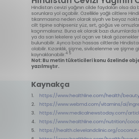
Hindistan Cevizi Yağının C
Hindistan cevizi yağının cilde faydaları olsa da 
sorunlara yol açabilir. Özellikle yağlı ciltlere H
tıkanmasına neden olarak siyah ve beyaz noktalar 
cilt tipine sahipseniz yüz, sırt, göğüs ve omuz
kaçınmalısınız. Buna ek olarak bazı durumlarda 
ya da sarı lekelere yol açan ve tıkalı gözenekle
bulunabilir. Ayrıca bazı hassas ciltlerde Hindist
olabilir. Kızarıklık, şişme, sivilcelenme ve şişme 
4 5
kaynaklanabilir.
Not: Bu metin tüketicileri konu özelinde obj
yazılmıştır.
Kaynakça
https://www.healthline.com/health/beauty
https://www.webmd.com/vitamins/ai/ingr
https://www.medicalnewstoday.com/articl
https://www.healthline.com/nutrition/coco
https://health.clevelandclinic.org/coconut-
https://www.healthline.com/health/beaut