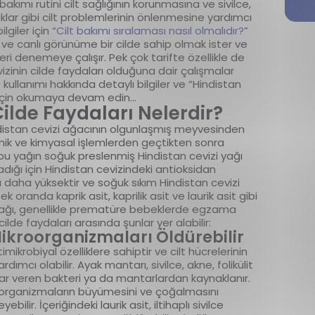
 bakımı rutini cilt sağlığının korunmasına ve sivilce,
ıklıklar gibi cilt problemlerinin önlenmesine yardımcı
lgiler için “
Cilt bakımı sıralaması nasıl olmalıdır?
”
 ve canlı görünüme bir cilde sahip olmak ister ve
leri denemeye çalışır. Pek çok tarifte özellikle de
vizinin cilde faydaları olduğuna dair çalışmalar
e kullanımı hakkında detaylı bilgiler ve “Hindistan
bı için okumaya devam edin…
ilde Faydaları Nelerdir?
indistan cevizi ağacının olgunlaşmış meyvesinden
kanik ve kimyasal işlemlerden geçtikten sonra
an bu yağın soğuk preslenmiş Hindistan cevizi yağı
madığı için Hindistan cevizindeki antioksidan
nla daha yüksektir ve soğuk sıkım Hindistan cevizi
k oranda kaprik asit, kaprilik asit ve laurik asit gibi
zi yağı, genellikle prematüre bebeklerde egzama
ilde faydaları arasında şunlar yer alabilir:
Mikroorganizmaları Öldürebilir
imikrobiyal özelliklere sahiptir ve cilt hücrelerinin
mcı olabilir. Ayak mantarı, sivilce, akne, folikülit
arar veren bakteri ya da mantarlardan kaynaklanır.
kroorganizmaların büyümesini ve çoğalmasını
ilir. İçeriğindeki laurik asit, iltihaplı sivilce