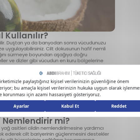
 Kullanılır?
bilir. Duştan ya da banyodan sonra vücudunuzu
ze uygulayabilirsiniz. Cilt dokusunun hafif nemli
ağını sürmeye boyundan aşağıya doğru
 eller ve dizler gibi vücudun en kuru bölgelerine
kullanabilirsiniz. Bir miktar Hindistan cevizini temiz
nızı temizlemeye başlayın. Makyajın ilk katmanını
çin makyaj temizleyici kullanabilirsiniz. Yüz
rin tıkanmasına neden olabileceği için son olarak
5
iz.
cevizi yağı doğal nemlendirici özelliği ile
ini önleyebilir. Çatlamaya neden olun kuruluğun
i Nemlendirir mi?
i yağ asitleri cildin nemlendirilmesine yardımcı
 yok ederek cilt bariyerinin güçlenmesini destekler
e cilt hücrelerinin sağlığının korunmasına