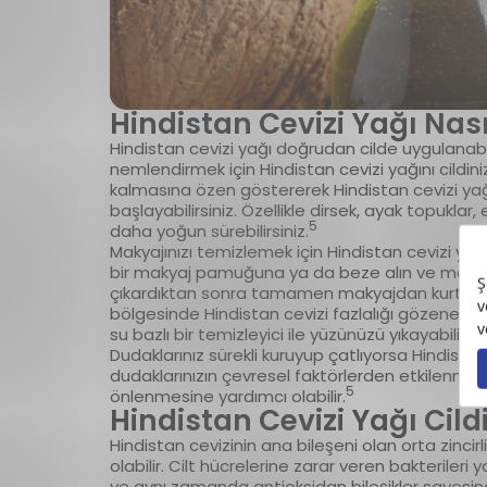
Hindistan Cevizi Yağı Nasıl
Hindistan cevizi yağı doğrudan cilde uygulana
nemlendirmek için Hindistan cevizi yağını cildini
kalmasına özen göstererek Hindistan cevizi y
başlayabilirsiniz. Özellikle dirsek, ayak topuklar,
5
daha yoğun sürebilirsiniz.
Makyajınızı temizlemek için Hindistan cevizi yağı 
bir makyaj pamuğuna ya da beze alın ve makyajı
çıkardıktan sonra tamamen makyajdan kurtulmak i
bölgesinde Hindistan cevizi fazlalığı gözenekle
su bazlı bir temizleyici ile yüzünüzü yıkayabilirsin
Dudaklarınız sürekli kuruyup çatlıyorsa Hindistan 
dudaklarınızın çevresel faktörlerden etkilenmes
5
önlenmesine yardımcı olabilir.
Hindistan Cevizi Yağı Cild
Hindistan cevizinin ana bileşeni olan orta zincirl
olabilir. Cilt hücrelerine zarar veren bakterileri
ve aynı zamanda antioksidan bileşikler sayesind