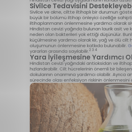
Sivilce Tedavisini Destekleyebi
Sivilce ve akne, ciltte iltihaplı bir durumun göster
büyük bir bölümü iltihap önleyici özelliğe sahipti
iltihaplanmanın önlenmesine yardımcı olarak siv
Hindistan cevizi yağında bulunan laurik asit ve kap
neden olan bakterileri yok ettiği düşünülür. Bun
küçülmesine yardımcı olarak kir, yağ ve ölü cilt hü
oluşumunun önlenmesine katkıda bulunabilir.
G
2 3 4
yararları arasında sayılabilir.
Yara İyileşmesine Yardımcı Ol
Hindistan cevizi yağındaki antioksidan ve iltihap 
hızlandırabilir. Cilt hücrelerinin önemli bir bileş
dokularının onarımına yardımcı olabilir. Ayrıca an
sürecinde olası enfeksiyon riskinin önlenmesini 