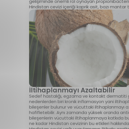
gelişiminde önemli rol oynayan propionibacteriu
Hindistan cevizi içeriği kaprik asit, bazı mantar 
İltihaplanmayı Azaltabilir
Sedef hastalığı, egzama ve kontakt dermatiti gi
nedenlerden biri kronik inflamasyon yani iltihapl
bileşenler bulunur ve vücuttaki iltihaplanmayı 
hafifletebilir. Aynı zamanda yüksek oranda anti
bileşenlerin vücuttaki iltihaplanmaya katkıda bul
ne kadar Hindistan cevizinin bu etkileri hakkın
Hindistan cevizi yağı uygulamanın iltihabı azal