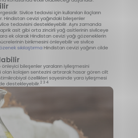
lir
gesidir. Sivilce tedavisi için kullanılan ilaçların
r. Hindistan cevizi yağındaki bileşenler
ilce tedavisini destekleyebilir. Aynı zamanda
rik asit gibi orta zincirli yağ asitlerinin sivilceye
lara ek olarak Hindistan cevizi yağı gözeneklerin
crelerinin birikmesini önleyebilir ve sivilce
özenek sıkılaştırma
Hindistan cevizi yağının cilde
abilir
önleyici bileşenler yaraların iyileşmesini
eni olan kolajen sentezini artırarak hasar gören cilt
timikrobiyal özellikleri sayesinde yara iyileşmesi
2 3 4
de destekleyebilir.