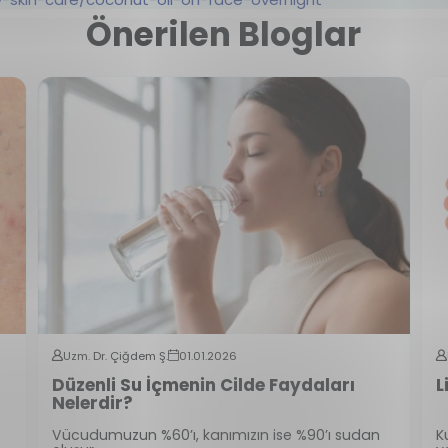
Önerilen Bloglar
Uzm. Dr. Çiğdem Ş.
01.01.2026
Düzenli Su İçmenin Cilde Faydaları
L
Nelerdir?
Vücudumuzun %60’ı, kanımızın ise %90’ı sudan
K