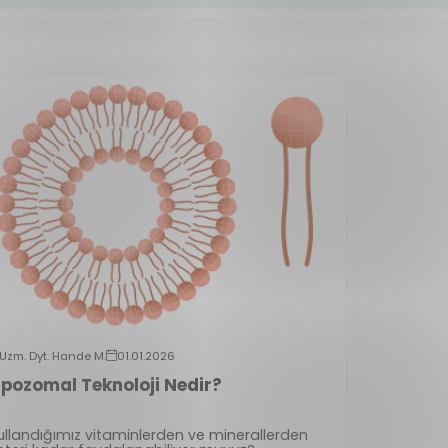
Uzm. Dyt. Hande M.
01.01.2026
ipozomal Teknoloji Nedir?
ullandığımız vitaminlerden ve minerallerden