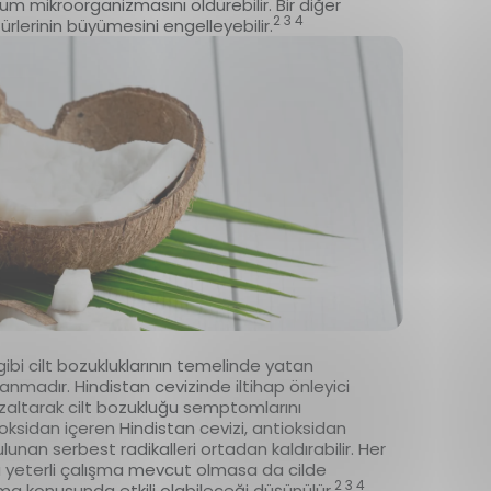
m mikroorganizmasını öldürebilir. Bir diğer
2 3 4
türlerinin büyümesini engelleyebilir.
bi cilt bozukluklarının temelinde yatan
anmadır. Hindistan cevizinde iltihap önleyici
azaltarak cilt bozukluğu semptomlarını
oksidan içeren Hindistan cevizi, antioksidan
unan serbest radikalleri ortadan kaldırabilir. Her
da yeterli çalışma mevcut olmasa da cilde
2 3 4
tma konusunda etkili olabileceği düşünülür.