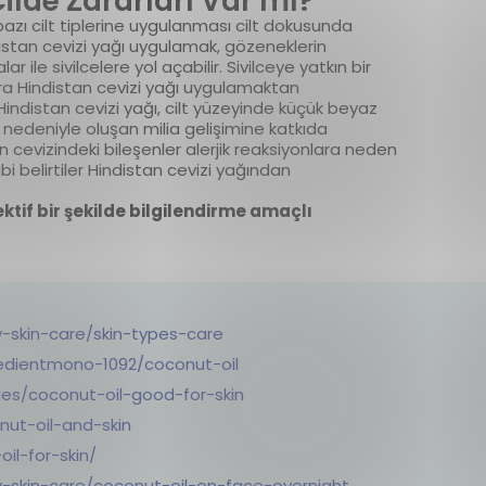
ilde Zararları Var mı?
bazı cilt tiplerine uygulanması cilt dokusunda
indistan cevizi yağı uygulamak, gözeneklerin
ile sivilcelere yol açabilir. Sivilceye yatkın bir
lara Hindistan cevizi yağı uygulamaktan
Hindistan cevizi yağı, cilt yüzeyinde küçük beyaz
r nedeniyle oluşan milia gelişimine katkıda
an cevizindeki bileşenler alerjik reaksiyonlara neden
gibi belirtiler Hindistan cevizi yağından
ektif bir şekilde bilgilendirme amaçlı
-skin-care/skin-types-care
edientmono-1092/coconut-oil
es/coconut-oil-good-for-skin
nut-oil-and-skin
oil-for-skin/
y-skin-care/coconut-oil-on-face-overnight