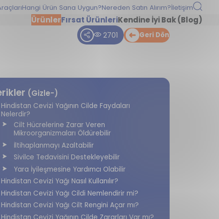
raçları
Hangi Ürün Sana Uygun?
Nereden Satın Alırım?
İletişim
Ürünler
Fırsat Ürünleri
Kendine İyi Bak (Blog)
2701
Geri Dön
erikler
(Gizle-)
Hindistan Cevizi Yağının Cilde Faydaları
Nelerdir?
Cilt Hücrelerine Zarar Veren
Mikroorganizmaları Öldürebilir
İltihaplanmayı Azaltabilir
Sivilce Tedavisini Destekleyebilir
Yara İyileşmesine Yardımcı Olabilir
Hindistan Cevizi Yağı Nasıl Kullanılır?
Hindistan Cevizi Yağı Cildi Nemlendirir mi?
Hindistan Cevizi Yağı Cilt Rengini Açar mı?
Hindistan Cevizi Yağının Cilde Zararları Var mı?