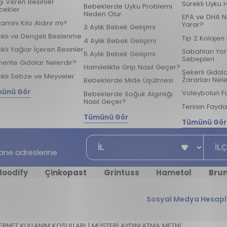
ji Veren Besinler
Sürekli Uyku 
Bebeklerde Uyku Problemi
cekler
Neden Olur
EPA ve DHA N
tamini Kilo Aldırır mı?
Yarar?
3 Aylık Bebek Gelişimi
ıklı ve Dengeli Beslenme
Tip 2 Kolajen
4 Aylık Bebek Gelişimi
ıklı Yağlar İçeren Besinler
Sabahları Yo
5 Aylık Bebek Gelişimi
Sebepleri
ente Gıdalar Nelerdir?
Hamilelikte Grip Nasıl Geçer?
Şekerli Gıdal
ıklı Sebze ve Meyveler
Zararları Nele
Bebeklerde Mide Üşütmesi
ünü Gör
Voleybolun F
Bebeklerde Soğuk Algınlığı
Nasıl Geçer?
Tenisin Fayda
Tümünü Gör
Tümünü Gör
İl
İlçe
czane adreslerine
oodify
Çinkopast
Grintuss
Hametol
Bru
Sosyal Medya Hesapl
ERNET KULLANIM KOŞULLARI
|
MÜŞTERİ AYDINLATMA METNİ