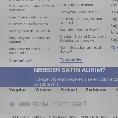
Ener
Gaz Yapan Besinler
Yiye
D3K2 Vitamini Nedir? Nasıl
Kullanılır?
Probiyotik Şase Nedir?
D Vi
Enerji Veren Vitaminler
İshale İyi Gelen Çorbalar
Sağl
Nelerdir?
C Vitamini Ne İşe Yarar?
Sağl
Sarı İshal Neden Olur?
Selenyum Nasıl Kullanılır?
Ferm
Sindirim Sistemi Düzenleyici
Magnezyum Tablet Nasıl
Sağl
Besinler ve İçecekler
Kullanılır?
Karın Guruldaması Nasıl
Tüm
Magnezyum Nedir? Kilo
Geçer?
Aldırır mı?
Tümünü Gör
Tümünü Gör
NEREDEN SATIN ALIRIM?
İl ve ilçe bilgilerini seçerek, size en yakın e
ulaşabilirsiniz.
Youplus
Vitocco
Probest
Forbiome
M
TÜM HAKLARI SAKLIDIR | COPYRIGHT 2026 |
ÇEREZ POLİTİKASI
|
İNT