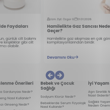
Uzm. Dyt. Özgür G.
01.01.2026
Hamilelikte Gaz Sancısı Neden Olur? Nasıl
Geçer?
Hamilelikte gaz sıkışması en çok görülen gebelik
kompilasyonlarından biridir.
Devamını Oku
lenme Önerileri
Bebek ve Çocuk
İyi Yaşam
Sağlığı
ka Sardunyası Nedir?
Aşırı Sinirlili
Nasıl Giderilir
Sodyum Klorür Nedir?
eng Nasıl Kullanılır?
Sağlıklı Yaşam
Bebeklerde Serum Fizyolojik
ızı Ginseng Nedir?
Neden Öneml
Nasıl Kullanılır?