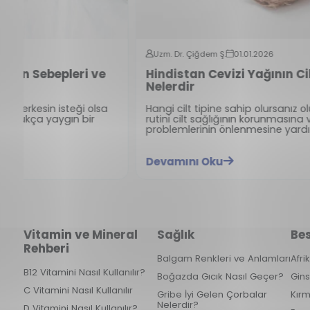
Uzm. Dr. Çiğdem Ş.
01.01.2026
Hindistan Cevizi Yağının Cilde Faydaları
Nelerdir
Hangi cilt tipine sahip olursanız olun, günlük cilt bakımı
rutini cilt sağlığının korunmasına ve kırışıklıklar gibi cilt
problemlerinin önlenmesine yardımcı olabilir.
Devamını Oku
Vitamin ve Mineral
Sağlık
Bes
Rehberi
Balgam Renkleri ve Anlamları
Afri
B12 Vitamini Nasıl Kullanılır?
Boğazda Gıcık Nasıl Geçer?
Gins
C Vitamini Nasıl Kullanılır
Gribe İyi Gelen Çorbalar
Kırm
Nelerdir?
D Vitamini Nasıl Kullanılır?