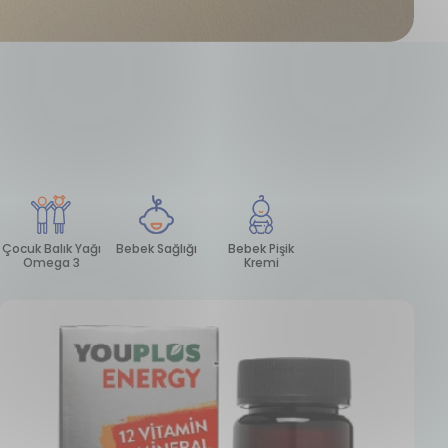
akviyeler
Çocuk Vitamin
Çocuk Balık Yağı
Bebek Sağl
& Mineral
Omega 3