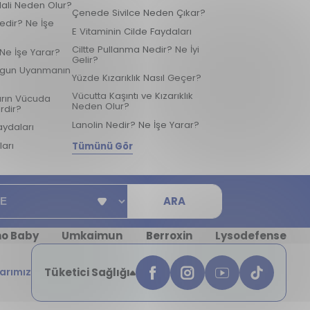
Hali Neden Olur?
Çenede Sivilce Neden Çıkar?
edir? Ne İşe
E Vitaminin Cilde Faydaları
Ciltte Pullanma Nedir? Ne İyi
 Ne İşe Yarar?
Gelir?
rgun Uyanmanın
Yüzde Kızarıklık Nasıl Geçer?
Vücutta Kaşıntı ve Kızarıklık
arın Vücuda
Neden Olur?
rdir?
Lanolin Nedir? Ne İşe Yarar?
aydaları
ları
Tümünü Gör
ARA
no Baby
Umkaimun
Berroxin
Lysodefense
arımız
Tüketici Sağlığı