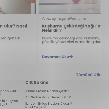
Uzm. Dyt. Özgür G.
01.01.2026
Kuşburnu Çekirdeği Yağı Faydaları
Nelerdir?
Kuşburnu çekirdeği yağı kullanımı, doğal sağlık ve
A
güzellik yöntemleri arasında giderek yaygınlaşıyor.
y
Devamını Oku
Tümünü Gör
Cilt Bakımı
k Neden Olur?
Alında Sivilce Neden Çıkar?
?
Ani Sivilce Artışı Neden Olur?
 İçin Hijyen
İltihaplı Sivilce Neden Oluşur?
idir?
Nasıl Geçer?