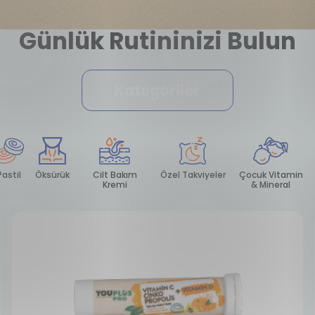
Günlük Rutininizi Bulun
Kategoriler
Probiyotik
Pastil
Öksürük
Cilt Bakım
Özel T
Kremi