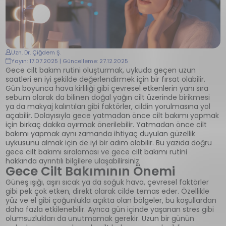
Uzn. Dr. Çiğdem Ş.
Yayın: 17.07.2025 | Güncelleme: 27.12.2025
Gece cilt bakım rutini oluşturmak, uykuda geçen uzun
saatleri en iyi şekilde değerlendirmek için bir fırsat olabilir.
Gün boyunca hava kirliliği gibi çevresel etkenlerin yanı sıra
sebum olarak da bilinen doğal yağın cilt üzerinde birikmesi
ya da makyaj kalıntıları gibi faktörler, cildin yorulmasına yol
açabilir. Dolayısıyla gece yatmadan önce cilt bakımı yapmak
için birkaç dakika ayırmak önerilebilir. Yatmadan önce cilt
bakımı yapmak aynı zamanda ihtiyaç duyulan güzellik
uykusunu almak için de iyi bir adım olabilir. Bu yazıda doğru
gece cilt bakımı sıralaması ve gece cilt bakımı rutini
hakkında ayrıntılı bilgilere ulaşabilirsiniz.
Gece Cilt Bakımının Önemi
Güneş ışığı, aşırı sıcak ya da soğuk hava, çevresel faktörler
gibi pek çok etken, direkt olarak cilde temas eder. Özellikle
yüz ve el gibi çoğunlukla açıkta olan bölgeler, bu koşullardan
daha fazla etkilenebilir. Ayrıca gün içinde yaşanan stres gibi
olumsuzlukları da unutmamak gerekir. Uzun bir günün