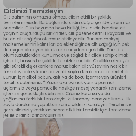
Cildinizi Temizleyin
Cilt bakımının olmazsa olmazı, cildin etkili bir şekilde
temizlenmesidir. Bu bağlamda cildin doğru şekilde yıkanması
önemlidir. Gün boyunca hava kirliliği, toz, cildin kendine ait
yağının oluşturduğu birikintiler, cilt gözeneklerini tıkayabilir ve
bu da cilt sağlığını olumsuz etkileyebilir. Bunlara makyaj
malzemelerinin kalıntıları da eklendiğinde cilt sağlığı için pek
de uygun olmayan bir durum meydana gelebilir. Tüm bu
olumsuzluklardan kurtulmak ve sağlıklı bir cilde sahip olmak
için cilt, hassas bir şekilde temizlenmelidir. Özellikle el ve yüz
gibi sürekli dış etkenlere maruz kalan cilt yüzeyinin nazik bir
temizleyici ile yıkanması ve ılık suyla durulanması önerilebilir.
Bunun için alkol, sabun, asit ya da koku içermeyen ürünleri
4
tercih edebilirsiniz.
Yüzünüzü ovmak yerine parmak
uçlarınızla veya pamuk ile nazikçe masaj yaparak temizleme
işlemini gerçekleştirebilirsiniz. Cildiniz kurursa ya da
yağlanırsa farklı bir temizleyici kullanmayı deneyebilirsiniz. Ilık
suyla durulama yaptıktan sonra cildinizi kurulayın. Tercihinize
göre cildinizi yıkadıktan sonra etkili bir temizlik için temizleme
jeli ile cildinizi arındırabilirsiniz.