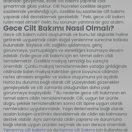
ardından gevşemek, evde cilt bakımı yaparak cildi
şımartmak gibisi yoktur. Cilt hücreleri özellikle akşam
saatlerinde yenilendiği için, özellikle bu saatlerde cilt bakımı
1
yaparak cildi desteklemek gerekebilir.
Peki, gece cilt bakım
rutini nasıl olmalı? Gelin, bu sorunun yanıtına bir göz atalım.
Gece Cilt Bakımı Nasıl Olmalı?
Gece cilt bakım rutini oluşturmak ve bunu bir alışkanlık haline
getirerek uygulamak cildin doğal yenilenme sürecine katkıda
bulunabilir. Böylece cilt; sağlıkla ışıldamaya, genç
görünmeye, yumuşaklığını ve esnekliğini korumaya devam
edebilir. Evde gece cilt bakımı için en temel adım cildi
temizlemektir. Özellikle makyaj temizliği bu süreçte
önemlidir. Çünkü makyaj temizlenmeden yatağa girildiğinde
cildinizde kalan makyaj kalıntıları gece boyunca cildinizin
nefes almasını engeller ve sivilce oluşumuna yol açabilir.
Hatta bu duruma bağlı olarak cilt yüzeyindeki gözenekler
genişleyebilir ve cilt zamanla olduğundan daha yaşlı
2
görünmeye başlayabilir.
Bu nedenle gece cilt bakımının en
temel adımı cildin temizlenmesidir. Cilt, uygun bir ürünle
doğru şekilde temizlendikten sonra cilt tipine uygun olarak
nemlendirici uygulanmalıdır. Yaşın ilerlemesine bağlı olarak
azalan kolajen üretimini desteklemek de cildin sıkı kalmasına
destek olabilir. Aynı zamanda cildin yapısına ve durumuna
bağlı olarak uygun ürünleri seçmek de son derece önemlidir.
Yıpranmış cilt bakımı
ya da
karma cilt bakımı
için kullanılacak