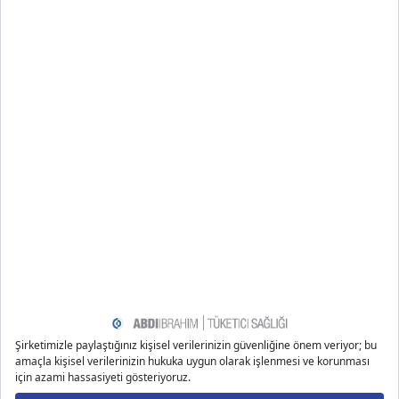
gıda takviyelerini kullanmayı düşünebilirsiniz.
Uyarı: Bu metin tüketicileri konu özelinde objektif bir
şekilde bilgilendirme amaçlı yazılmıştır.
Kaynakça
www.healthline.com/health/beauty-skin-care/nighttime
-skin-care-routine
www.webmd.com/beauty/features/evening-beauty-tip
s
www.healthline.com/health/beauty-skin-care/order-of-
skin-care#night-routine
www.webmd.com/beauty/ss/slideshow-skincare-routine
#:~:text=Wash%20your%20face%20with%20a,soap%2C%
20acid%2C%20or%20fragrance.
www.webmd.com/beauty/features/sleep-skin
www.webmd.com/beauty/ss/slideshow-beauty-sleep
Önerilen Bloglar