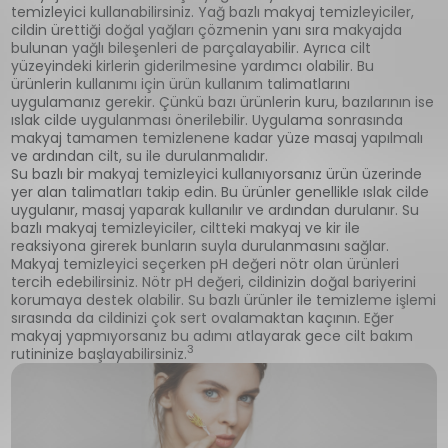
temizleyici kullanabilirsiniz. Yağ bazlı makyaj temizleyiciler,
cildin ürettiği doğal yağları çözmenin yanı sıra makyajda
bulunan yağlı bileşenleri de parçalayabilir. Ayrıca cilt
yüzeyindeki kirlerin giderilmesine yardımcı olabilir. Bu
ürünlerin kullanımı için ürün kullanım talimatlarını
uygulamanız gerekir. Çünkü bazı ürünlerin kuru, bazılarının ise
ıslak cilde uygulanması önerilebilir. Uygulama sonrasında
makyaj tamamen temizlenene kadar yüze masaj yapılmalı
ve ardından cilt, su ile durulanmalıdır.
Su bazlı bir makyaj temizleyici kullanıyorsanız ürün üzerinde
yer alan talimatları takip edin. Bu ürünler genellikle ıslak cilde
uygulanır, masaj yaparak kullanılır ve ardından durulanır. Su
bazlı makyaj temizleyiciler, ciltteki makyaj ve kir ile
reaksiyona girerek bunların suyla durulanmasını sağlar.
Makyaj temizleyici seçerken pH değeri nötr olan ürünleri
tercih edebilirsiniz. Nötr pH değeri, cildinizin doğal bariyerini
korumaya destek olabilir. Su bazlı ürünler ile temizleme işlemi
sırasında da cildinizi çok sert ovalamaktan kaçının. Eğer
makyaj yapmıyorsanız bu adımı atlayarak gece cilt bakım
3
rutininize başlayabilirsiniz.