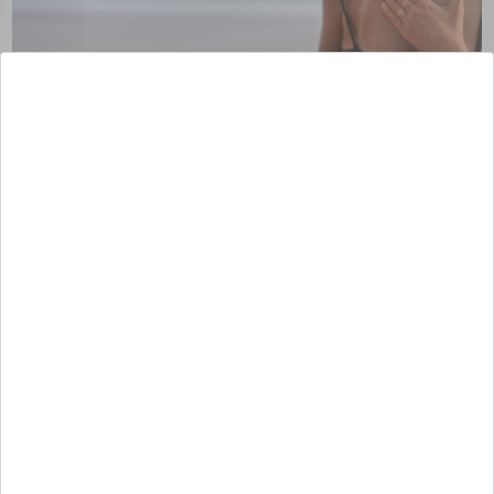
Güneş yanığı belirtileri ilk saatlerde ortaya çıkmayabilir,
güneşin zararlı ışınlarının cildiniz üzerindeki etkilerinin tam
7
olarak anlaşılması 24 saati bulabilir.
Güneş yanığının başlıca
belirtileri şu şekilde sıralanabilir:
Kızarıklık: Güneş yanığı olan bölge, genellikle kırmızı veya
pembe renkte olur. Cilt kızarıklığı, genellikle yanığın ilk
belirtisidir.
Ağrı ve Hassasiyet: Güneş yanığı acısı ve hassasiyet, sık
rastlanan belirtiler arasındadır. Bunlara ek olarak güneş
yanığı sonrası kaşıntı, yanma, batma gibi belirtiler de
oluşabilir.
Su Toplaması ve Soyulma: Şiddetli güneş yanıklarında, güneş
yanığı su toplaması ile kendini gösterebilir. Cilt üzerinde
oluşan içi su dolu kabarcıklar zamanla patlayabilir ve cilt cilt
soyulabilir. Cildin soyulması genellikle iyileşme sürecinin bir
parçasıdır. Bu süreçte
ciltte pullanm
a da görülebilir.
Baş ağrısı, ateş ve halsizlik: Şiddetli güneş yanıkları, baş ağrısı,
ateş, halsizlik ve baş dönmesi gibi belirtilere neden olabilir.
Ciddi bir güneş yanığının göstergesi olan bu belirtiler, acil
1 2 5 8
tıbbi yardım gerektirebilir.