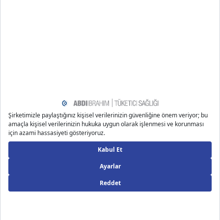
şekilde bilgilendirme amaçlı yazılmıştır.
Kaynakça
www.webmd.com/skin-problems-and-treatments/sunb
urn
www.hopkinsmedicine.org/health/conditions-and-diseas
es/sunburn
www.healthline.com/health/sunburn
www.aad.org/public/everyday-care/injured-skin/burns/t
reat-sunburn
medlineplus.gov/ency/article/003227.htm
misuse.ncbi.nlm.nih.gov/error/abuse.shtml
www.mountsinai.org/health-library/symptoms/sunburn
https://www.mayoclinic.org
my.clevelandclinic.org/health/diseases/21858-sunburn
www.healthline.com/health/how-long-does-sunburn-las
t
www.medicalnewstoday.com/articles/sunburn-severity