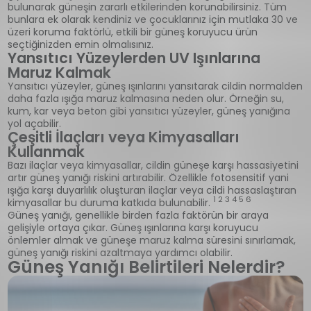
bulunarak güneşin zararlı etkilerinden korunabilirsiniz. Tüm
bunlara ek olarak kendiniz ve çocuklarınız için mutlaka 30 ve
üzeri koruma faktörlü, etkili bir güneş koruyucu ürün
seçtiğinizden emin olmalısınız.
Yansıtıcı Yüzeylerden UV Işınlarına
Maruz Kalmak
Yansıtıcı yüzeyler, güneş ışınlarını yansıtarak cildin normalden
daha fazla ışığa maruz kalmasına neden olur. Örneğin su,
kum, kar veya beton gibi yansıtıcı yüzeyler, güneş yanığına
yol açabilir.
Çeşitli İlaçları veya Kimyasalları
Kullanmak
Bazı ilaçlar veya kimyasallar, cildin güneşe karşı hassasiyetini
artır güneş yanığı riskini artırabilir. Özellikle fotosensitif yani
ışığa karşı duyarlılık oluşturan ilaçlar veya cildi hassaslaştıran
1 2 3 4 5 6
kimyasallar bu duruma katkıda bulunabilir.
Güneş yanığı, genellikle birden fazla faktörün bir araya
gelişiyle ortaya çıkar. Güneş ışınlarına karşı koruyucu
önlemler almak ve güneşe maruz kalma süresini sınırlamak,
güneş yanığı riskini azaltmaya yardımcı olabilir.
Güneş Yanığı Belirtileri Nelerdir?