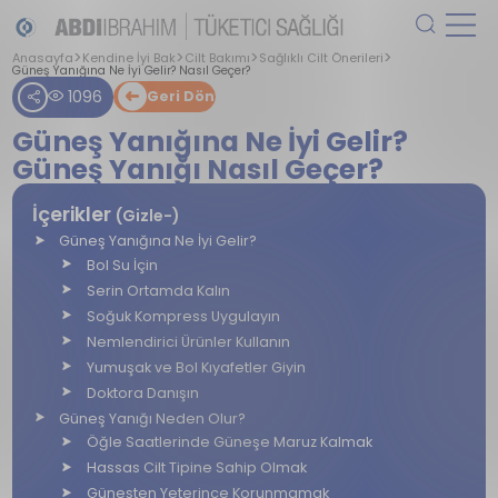
Anasayfa
Kendine İyi Bak
Cilt Bakımı
Sağlıklı Cilt Önerileri
Güneş Yanığına Ne İyi Gelir? Nasıl Geçer?
1096
Geri Dön
Güneş Yanığına Ne İyi Gelir?
Güneş Yanığı Nasıl Geçer?
İçerikler
(Gizle-)
Güneş Yanığına Ne İyi Gelir?
Bol Su İçin
Serin Ortamda Kalın
Soğuk Kompress Uygulayın
Nemlendirici Ürünler Kullanın
Yumuşak ve Bol Kıyafetler Giyin
Doktora Danışın
Güneş Yanığı Neden Olur?
Öğle Saatlerinde Güneşe Maruz Kalmak
Hassas Cilt Tipine Sahip Olmak
Güneşten Yeterince Korunmamak