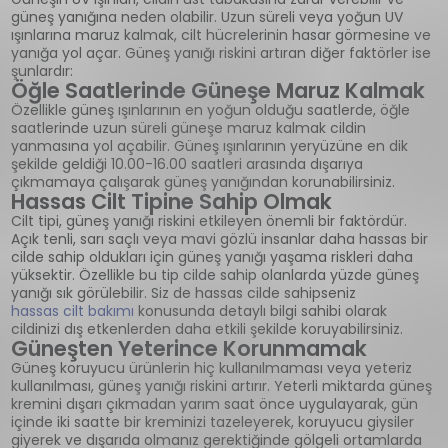
güneş yanığına neden olabilir. Uzun süreli veya yoğun UV
ışınlarına maruz kalmak, cilt hücrelerinin hasar görmesine ve
yanığa yol açar. Güneş yanığı riskini artıran diğer faktörler ise
şunlardır:
Öğle Saatlerinde Güneşe Maruz Kalmak
Özellikle güneş ışınlarının en yoğun olduğu saatlerde, öğle
saatlerinde uzun süreli güneşe maruz kalmak cildin
yanmasına yol açabilir. Güneş ışınlarının yeryüzüne en dik
şekilde geldiği 10.00-16.00 saatleri arasında dışarıya
çıkmamaya çalışarak güneş yanığından korunabilirsiniz.
Hassas Cilt Tipine Sahip Olmak
Cilt tipi, güneş yanığı riskini etkileyen önemli bir faktördür.
Açık tenli, sarı saçlı veya mavi gözlü insanlar daha hassas bir
cilde sahip oldukları için güneş yanığı yaşama riskleri daha
yüksektir. Özellikle bu tip cilde sahip olanlarda yüzde güneş
yanığı sık görülebilir. Siz de hassas cilde sahipseniz
hassas cilt bakımı
konusunda detaylı bilgi sahibi olarak
cildinizi dış etkenlerden daha etkili şekilde koruyabilirsiniz.
Güneşten Yeterince Korunmamak
Güneş koruyucu ürünlerin hiç kullanılmaması veya yeteriz
kullanılması, güneş yanığı riskini artırır. Yeterli miktarda güneş
kremini dışarı çıkmadan yarım saat önce uygulayarak, gün
içinde iki saatte bir kreminizi tazeleyerek, koruyucu giysiler
giyerek ve dışarıda olmanız gerektiğinde gölgeli ortamlarda