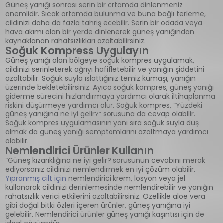
Güneş yanığı sonrası serin bir ortamda dinlenmeniz
önemlidir. Sıcak ortamda bulunma ve buna bağlı terleme,
cildinizi daha da fazla tahriş edebilir. Serin bir odada veya
hava akımı olan bir yerde dinlenerek güneş yanığından
kaynaklanan rahatsızlıkları azaltabilirsiniz.
Soğuk Kompress Uygulayın
Güneş yanığı olan bölgeye soğuk kompres uygulamak,
cildinizi serinleterek ağrıyı hafifletebilir ve yanığın şiddetini
azaltabilir. Soğuk suyla ıslattığınız temiz kumaşı, yanığın
üzerinde bekletebilirsiniz. Ayıca soğuk kompres, güneş yanığı
giderme sürecini hızlandırmaya yardımcı olarak iltihaplanma
riskini düşürmeye yardımcı olur. Soğuk kompres, “Yüzdeki
güneş yanığına ne iyi gelir?” sorusuna da cevap olabilir.
Soğuk kompres uygulamasının yanı sıra soğuk suyla duş
almak da güneş yanığı semptomlarını azaltmaya yardımcı
olabilir.
Nemlendirici Ürünler Kullanın
“Güneş kızarıklığına ne iyi gelir? sorusunun cevabını merak
ediyorsanız cildinizi nemlendirmek en iyi çözüm olabilir.
Yıpranmış cilt için
nemlendirici krem, losyon veya jel
kullanarak cildinizi derinlemesinde nemlendirebilir ve yanığın
rahatsızlık verici etkilerini azaltabilirsiniz. Özellikle aloe vera
gibi doğal bitki özleri içeren ürünler, güneş yanığına iyi
gelebilir. Nemlendirici ürünler güneş yanığı kaşıntısı için de
ideal çözümdür.