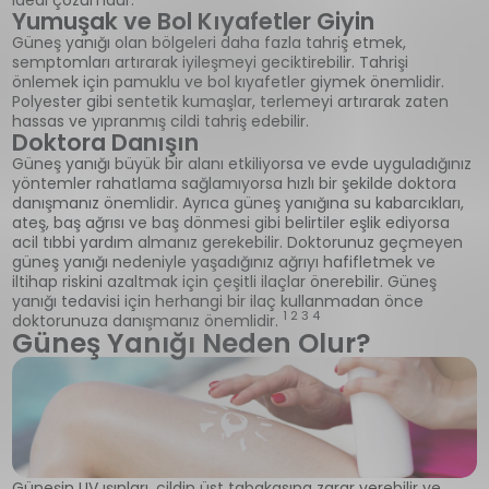
Yumuşak ve Bol Kıyafetler Giyin
Güneş yanığı olan bölgeleri daha fazla tahriş etmek,
semptomları artırarak iyileşmeyi geciktirebilir. Tahrişi
önlemek için pamuklu ve bol kıyafetler giymek önemlidir.
Polyester gibi sentetik kumaşlar, terlemeyi artırarak zaten
hassas ve yıpranmış cildi tahriş edebilir.
Doktora Danışın
Güneş yanığı büyük bir alanı etkiliyorsa ve evde uyguladığınız
yöntemler rahatlama sağlamıyorsa hızlı bir şekilde doktora
danışmanız önemlidir. Ayrıca güneş yanığına su kabarcıkları,
ateş, baş ağrısı ve baş dönmesi gibi belirtiler eşlik ediyorsa
acil tıbbi yardım almanız gerekebilir. Doktorunuz geçmeyen
güneş yanığı nedeniyle yaşadığınız ağrıyı hafifletmek ve
iltihap riskini azaltmak için çeşitli ilaçlar önerebilir. Güneş
yanığı tedavisi için herhangi bir ilaç kullanmadan önce
1 2 3 4
doktorunuza danışmanız önemlidir.
Güneş Yanığı Neden Olur?
Güneşin UV ışınları, cildin üst tabakasına zarar verebilir ve