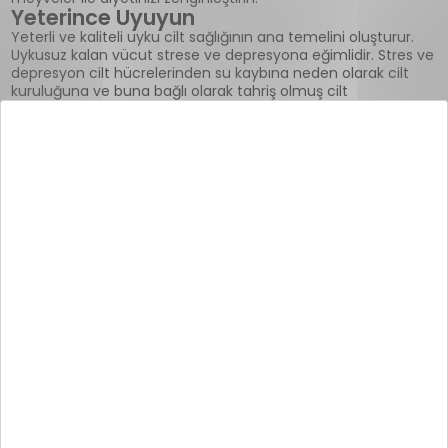
Yeterince Uyuyun
Yeterli ve kaliteli uyku cilt sağlığının ana temelini oluşturur.
Uykusuz kalan vücut strese ve depresyona eğimlidir. Stres ve
depresyon cilt hücrelerinden su kaybına neden olarak cilt
kuruluğuna ve buna bağlı olarak tahriş olmuş cilt
2 5 6
görünümüne yol açabilir.
Egzersiz Yapın
Egzersiz sırasında ter ile birlikte vücuttaki atık maddeler de
dışarı atılır. Cilt hücrelerinde tahrişe neden olabilecek
kimyasallar, mikroorganizmalar ile kir birikintileri de dışarı
2 5 6
atılarak gözeneklerin açılması sağlanır.
Doğal Cilt Bakım Ürünleri Kullanın
Ciltte tahrişe neden olabilecek kimyasallar, parfümler, alkol
ve benzeri maddeler içeren cilt bakım ürünlerinden kaçının.
Peeling etkili ürünler kullanmayın. Hassas ciltlere uygun
2 5 6
katkısız ve alerjik olmayan ürünleri tercih edin.
Bunlara ek olarak;
Sıcak su ile banyo ya da duş almak yerine ılık suyu tercih
edin,
Cildinizin nefes almasına izin veren yumuşak ve pamuklu
kıyafetler giyin,
Kokusuz, parfümsüz ve alerjen içermeyen nemlendiriciler
kullanın,