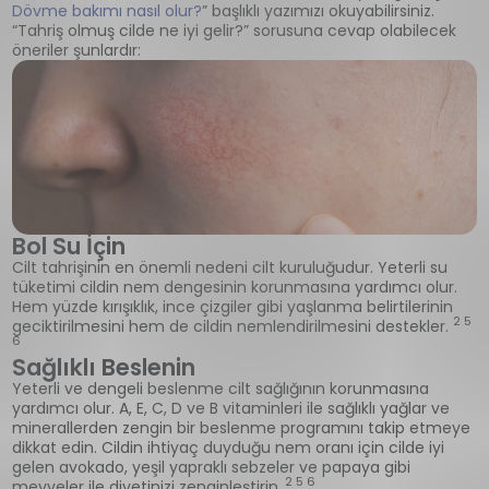
Dövme bakımı nasıl olur?
” başlıklı yazımızı okuyabilirsiniz.
“Tahriş olmuş cilde ne iyi gelir?” sorusuna cevap olabilecek
öneriler şunlardır:
Bol Su İçin
Cilt tahrişinin en önemli nedeni cilt kuruluğudur. Yeterli su
tüketimi cildin nem dengesinin korunmasına yardımcı olur.
Hem yüzde kırışıklık, ince çizgiler gibi yaşlanma belirtilerinin
2 5
geciktirilmesini hem de cildin nemlendirilmesini destekler.
6
Sağlıklı Beslenin
Yeterli ve dengeli beslenme cilt sağlığının korunmasına
yardımcı olur. A, E, C, D ve B vitaminleri ile sağlıklı yağlar ve
minerallerden zengin bir beslenme programını takip etmeye
dikkat edin. Cildin ihtiyaç duyduğu nem oranı için cilde iyi
gelen avokado, yeşil yapraklı sebzeler ve papaya gibi
2 5 6
meyveler ile diyetinizi zenginleştirin.