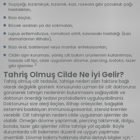
Suçiçeği, kızamıkçık, kızamık, kızıl, roseola gibi çocukluk çağı
hastalıkları,
Bazı ilaçlar,
Böcek ısırıkları ya da sokmaları,
Lupus eritematozus, romatoid artrit, kawasaki hastalığı (kan
damarlarının iltihabı),
Bazı viral, bakteriyel veya mantar enfeksiyonları,
Cildin aşırı kuruması, yanlış cilt bakım ürünlerinin kullanılması,
hassas cilt tipi, cilde uygulanan dövme, piercing, botoks, lazer
3
gibi işlemler.
Tahriş Olmuş Cilde Ne İyi Gelir?
Tahriş olmuş cilt tedavisi, tahrişe neden olan faktöre bağlı
olarak değişiklik gösterir. Konusunda uzman bir cilt doktoruna
görünerek tahrişin nedeninin bulunmasını sağlayabilir ve
doktorun önerdiği tedavi protokollerini uygulayabilirsiniz.
Doktorunuz size alerji ilaçları, iltihap önleyiciler, bağışıklık
sistemini baskılayan immünosüpresanlar, steroid kremler
verebilir. Cilt tahrişinin nedeni cilde uygulanan işlemler de
olabilir. Örneğin dövme yaptırmak, piercing taktırmak, dolgu,
botoks, lazer gibi işlemler ciltte tahrişe yol açabilir. Böyle
durumlarda cilt bakımının düzenli ve uygun yapılması
önemlidir. Dövme bakımı hakkında daha detaylı bilgiler için “