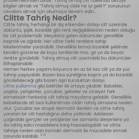
problemlerinden biridir. Tahriş olmuş cilt hakkında detaylı
bilgiler almak ve “Tahriş olmuş cilde ne iyi gelir?” sorusunun
cevabını almak için okumaya devam edin…
Ciltte Tahriş Nedir?
Ciltte tahriş, herhangi bir dış etkenden dolayı cilt üzerinde
döküntü, şişlik, kızarıklık gibi renk değişikliklerinin neden olduğu
bir cilt problemidir. Meydana gelen döküntüler genellikle
kaşıntılı ve ağrılıdır. Her ciltte farklı renklere sahip
lekelenmeler yaratabilir. Genellikle kırmızı kızarıklık şeklinde
kendini gösterse de koyu tenlilerde mor, gri ya da beyaz
renkte görülebilir. Tahriş olmuş cilt üzerindeki bu döküntüler
iltihaplanabilir.
Hemen herkes yaşamı boyunca en az bir kez cilt ya da yüz
tahrişi yaşayabilir. Bazen kısa süreliğine kaşıntı ya da kızarıklık
görülebileceği gibi bazen aşırı kuruluktan dolayı
ciltte pullanma
gibi belirtiler ile ortaya çıkabilir. Bebekler,
yaşlılar, yetişkinler, çocuklar, gebeler ve cinsiyet fark
etmeksizin herkeste cilt tahrişi meydana gelebilir. Genellikle
bebeklerde alt bezi kullanılması cildin tahriş olmasına neden
olur. Çocuklar ise atopik dermatit denilen ve ciltte tahriş
yaratan bir cilt hastalığına daha yatkındır. Adölesan
çağındaki gençler ve yetişkinler ise zamanla alerjenlere ya
da tahriş edici maddelere karşı hassaslaşabilir ve ciltte
tahrişe neden olan kontakt dermatit ile mücadele etmek
2 3
zorunda kalabilir.