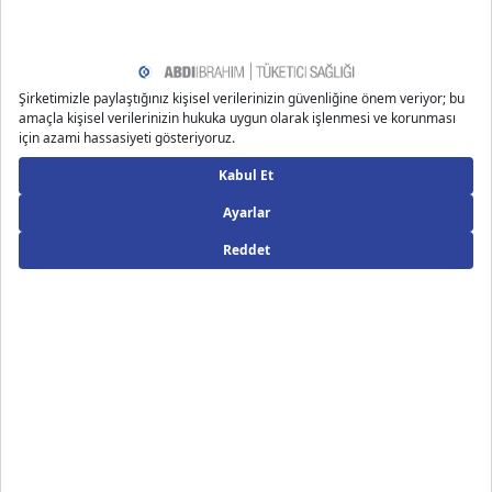
https://www.medicalnewstoday.com/articles/sensitive-s
kin
https://my.clevelandclinic.org/health/diseases/23583-ra
zor-burn
https://www.medicalnewstoday.com/articles/326150
https://intermountainhealthcare.org/services/dermatol
ogy/conditions/skin-allergy
Önerilen Bloglar