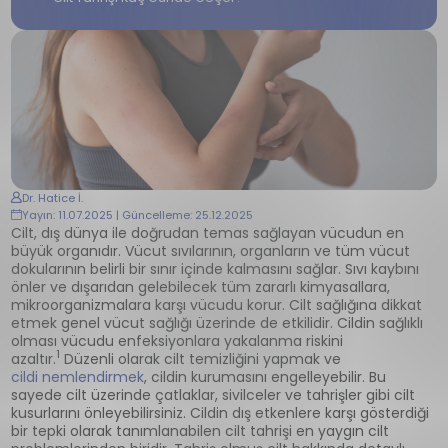
Dr. Hatice İ.
Yayın: 11.07.2025 | Güncelleme: 25.12.2025
Cilt, dış dünya ile doğrudan temas sağlayan vücudun en
büyük organıdır. Vücut sıvılarının, organların ve tüm vücut
dokularının belirli bir sınır içinde kalmasını sağlar. Sıvı kaybını
önler ve dışarıdan gelebilecek tüm zararlı kimyasallara,
mikroorganizmalara karşı vücudu korur. Cilt sağlığına dikkat
etmek genel vücut sağlığı üzerinde de etkilidir. Cildin sağlıklı
olması vücudu enfeksiyonlara yakalanma riskini
1
azaltır.
Düzenli olarak cilt temizliğini yapmak ve
cildi nemlendirmek
, cildin kurumasını engelleyebilir. Bu
sayede cilt üzerinde çatlaklar, sivilceler ve tahrişler gibi cilt
kusurlarını önleyebilirsiniz. Cildin dış etkenlere karşı gösterdiği
bir tepki olarak tanımlanabilen cilt tahrişi en yaygın cilt