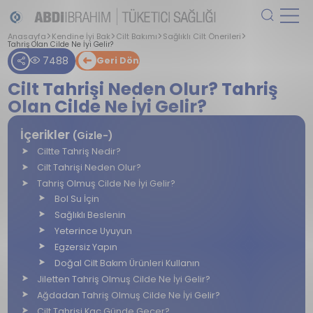
Anasayfa
Kendine İyi Bak
Cilt Bakımı
Sağlıklı Cilt Önerileri
Tahriş Olan Cilde Ne İyi Gelir?
7488
Geri Dön
Cilt Tahrişi Neden Olur? Tahriş
Olan Cilde Ne İyi Gelir?
İçerikler
(Gizle-)
Ciltte Tahriş Nedir?
Cilt Tahrişi Neden Olur?
Tahriş Olmuş Cilde Ne İyi Gelir?
Bol Su İçin
Sağlıklı Beslenin
Yeterince Uyuyun
Egzersiz Yapın
Doğal Cilt Bakım Ürünleri Kullanın
Jiletten Tahriş Olmuş Cilde Ne İyi Gelir?
Ağdadan Tahriş Olmuş Cilde Ne İyi Gelir?
Cilt Tahrişi Kaç Günde Geçer?